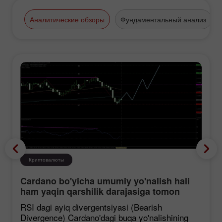
Аналитические обзоры
Фундаментальный анализ
Криптовалюты
Cardano bo'yicha umumiy yo'nalish hali
ham yaqin qarshilik darajasiga tomon
mustahkamlanmoqda, garchi korreksiya
RSI dagi ayiq divergentsiyasi (Bearish
ehtimoli mavjud bo'lsa ham.
Divergence) Cardano'dagi buqa yo'nalishining