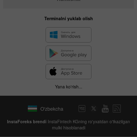
Terminalni yuklab olish
Yana ko'rish...
O'zbekcha
InstaForeks brendi
InstaFintech KGning ro'yxatdan o'tkazilgan
mulki hisoblanadi