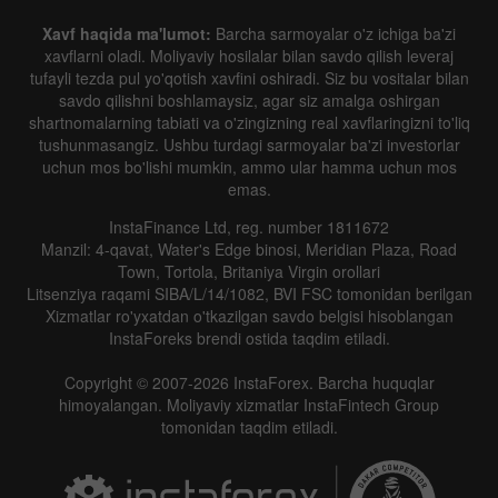
Xavf haqida ma'lumot:
Barcha sarmoyalar o'z ichiga ba'zi
xavflarni oladi. Moliyaviy hosilalar bilan savdo qilish leveraj
tufayli tezda pul yo'qotish xavfini oshiradi. Siz bu vositalar bilan
savdo qilishni boshlamaysiz, agar siz amalga oshirgan
shartnomalarning tabiati va o'zingizning real xavflaringizni to'liq
tushunmasangiz. Ushbu turdagi sarmoyalar ba'zi investorlar
uchun mos bo'lishi mumkin, ammo ular hamma uchun mos
emas.
InstaFinance Ltd, reg. number 1811672
Manzil: 4-qavat, Water's Edge binosi, Meridian Plaza, Road
Town, Tortola, Britaniya Virgin orollari
Litsenziya raqami SIBA/L/14/1082, BVI FSC tomonidan berilgan
Xizmatlar ro'yxatdan o'tkazilgan savdo belgisi hisoblangan
InstaForeks brendi ostida taqdim etiladi.
Copyright © 2007-2026 InstaForex. Barcha huquqlar
himoyalangan. Moliyaviy xizmatlar InstaFintech Group
tomonidan taqdim etiladi.