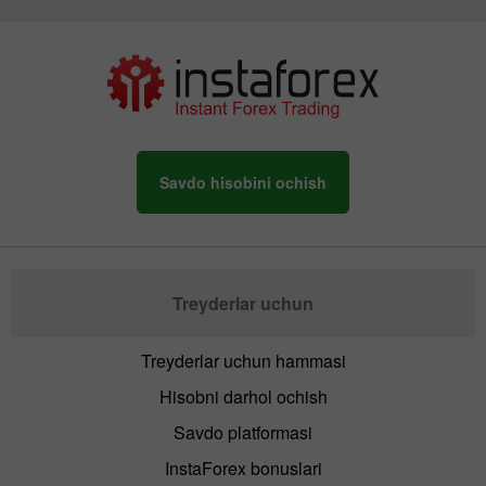
Savdo hisobini ochish
Treyderlar uchun
Treyderlar uchun hammasi
Hisobni darhol ochish
Savdo platformasi
InstaForex bonuslari