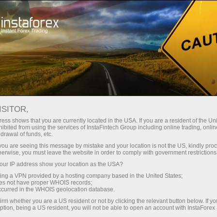
Treyderlar uchun
Форекс аналитика
Fotoyangiliklar
ISITOR,
ess shows that you are currently located in the USA. If you are a resident of the Uni
ibited from using the services of InstaFintech Group including online trading, online
drawal of funds, etc.
07:35 2025-04-04
k you are seeing this message by mistake and your location is not the US, kindly pro
herwise, you must leave the website in order to comply with government restrictions
ur IP address show your location as the USA?
СЕМЬ МИЛЛИАРДЕРОВ,
sing a VPN provided by a hosting company based in the United States;
ПОСТРАДАВШИХ БОЛЬШЕ ВСЕГО
oes not have proper WHOIS records;
occurred in the WHOIS geolocation database.
ОТ НОВЫХ ТАРИФОВ ТРАМПА
irm whether you are a US resident or not by clicking the relevant button below. If y
ption, being a US resident, you will not be able to open an account with InstaForex