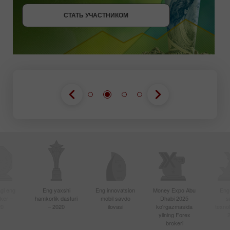
СТАТЬ УЧАСТНИКОМ
ПОЛУЧИТЬ БОНУС
СТАТЬ УЧАСТНИКОМ
gi eng
Eng yaxshi
Eng innovatsion
Money Expo Abu
Eng
oker –
hamkorlik dasturi
mobil savdo
Dhabi 2025
s
20
– 2020
ilovasi
ko'rgazmasida
texnol
yilning Forex
brokeri