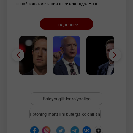
своей капитализации с начала года. Но с
середины февраля бумаги рухнули на 28% –
инвесторы фиксируют прибыль и закладывают в
цену риски снижения рекламных доходов из-за
Подробнее
роста издержек на фоне тарифной
турбулентности.
Fotoyangiliklar ro'yxatiga
Fotoning manzilini buferga ko'chirish