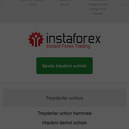
20
– 2020
ilovasi
ko'rgazmasida
texnol
yilning Forex
brokeri
Savdo hisobini ochish
Treyderlar uchun
Treyderlar uchun hammasi
Hisobni darhol ochish