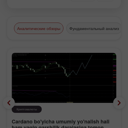
Аналитические обзоры
Фундаментальный анализ
Криптовалюты
Cardano bo'yicha umumiy yo'nalish hali
ham yaqin qarshilik darajasiga tomon