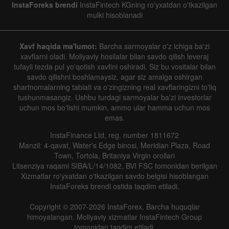
InstaForeks brendi
InstaFintech KGning ro'yxatdan o'tkazilgan
mulki hisoblanadi
Xavf haqida ma'lumot:
Barcha sarmoyalar o'z ichiga ba'zi
xavflarni oladi. Moliyaviy hosilalar bilan savdo qilish leveraj
tufayli tezda pul yo'qotish xavfini oshiradi. Siz bu vositalar bilan
savdo qilishni boshlamaysiz, agar siz amalga oshirgan
shartnomalarning tabiati va o'zingizning real xavflaringizni to'liq
tushunmasangiz. Ushbu turdagi sarmoyalar ba'zi investorlar
uchun mos bo'lishi mumkin, ammo ular hamma uchun mos
emas.
InstaFinance Ltd, reg. number 1811672
Manzil: 4-qavat, Water's Edge binosi, Meridian Plaza, Road
Town, Tortola, Britaniya Virgin orollari
Litsenziya raqami SIBA/L/14/1082, BVI FSC tomonidan berilgan
Xizmatlar ro'yxatdan o'tkazilgan savdo belgisi hisoblangan
InstaForeks brendi ostida taqdim etiladi.
Copyright © 2007-2026 InstaForex. Barcha huquqlar
himoyalangan. Moliyaviy xizmatlar InstaFintech Group
tomonidan taqdim etiladi.