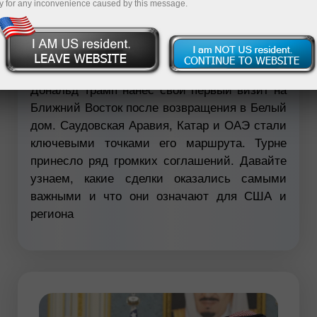
y for any inconvenience caused by this message.
Demo-hisob-varag‘ini ochish
Дональд Трамп нанес свой первый визит на
Ближний Восток после возвращения в Белый
дом. Саудовская Аравия, Катар и ОАЭ стали
ключевыми точками его маршрута. Турне
принесло ряд громких соглашений. Давайте
узнаем, какие сделки оказались самыми
важными и что они означают для США и
региона