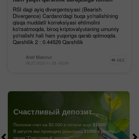
mustahkamlanmoqda, garchi korreksiya
RSI dagi ayiq divergentsiyasi (Bearish
ehtimoli mavjud bo'lsa ham.
Divergence) Cardano'dagi buqa yo'nalishining
qisqa muddatli korreksiyasi ehtimolini
ko'rsatmoqda, biroq kriptovalyutaning umumiy
yo'nalishi hali ham yuqoriga qarab qolmoqda.
Qarshilik 2 : 0.44529 Qarshilik
Arief Makmur
663
08:27 2025-11-28 +02:00
Счастливый депозит
Пополни счет на $3 000 и получи еще
$1000
!
В августе мы проводим розыгрыш
$1000
в рамках
акции "Счастливый депозит"!