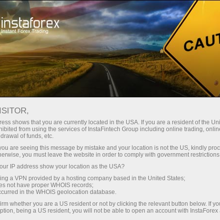
Treyderlar uchun
Форекс аналитика
Fotoyangiliklar
ISITOR,
ess shows that you are currently located in the USA. If you are a resident of the Uni
ibited from using the services of InstaFintech Group including online trading, online
drawal of funds, etc.
08:40 2025-05-16
k you are seeing this message by mistake and your location is not the US, kindly pro
herwise, you must leave the website in order to comply with government restrictions
ur IP address show your location as the USA?
СЕМЬ ГЛАВНЫХ СДЕЛОК ТРАМПА
sing a VPN provided by a hosting company based in the United States;
НА БЛИЖНЕМ ВОСТОКЕ
oes not have proper WHOIS records;
occurred in the WHOIS geolocation database.
irm whether you are a US resident or not by clicking the relevant button below. If y
ption, being a US resident, you will not be able to open an account with InstaForex
Savdo hisob-varag‘ini ochish