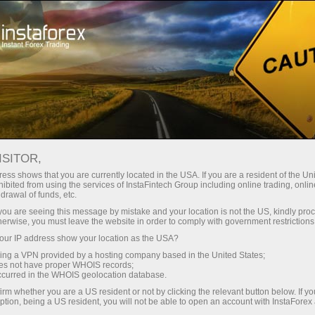
Treyderlar uchun
Форекс аналитика
Fotoyangiliklar
ISITOR,
ess shows that you are currently located in the USA. If you are a resident of the Uni
ibited from using the services of InstaFintech Group including online trading, online
drawal of funds, etc.
19:00 2026-06-04
k you are seeing this message by mistake and your location is not the US, kindly pro
herwise, you must leave the website in order to comply with government restrictions
ur IP address show your location as the USA?
БЛИЖЕ К ПРИРОДЕ – ТИХАЯ
sing a VPN provided by a hosting company based in the United States;
РЕВОЛЮЦИЯ БИОХАКИНГА
oes not have proper WHOIS records;
occurred in the WHOIS geolocation database.
irm whether you are a US resident or not by clicking the relevant button below. If y
ption, being a US resident, you will not be able to open an account with InstaForex
 ochish