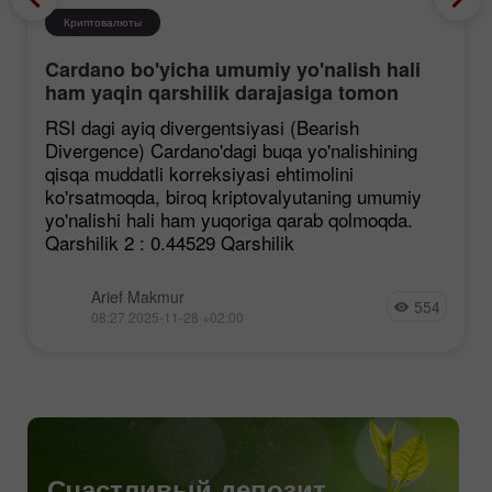
Криптовалюты
Cardano bo'yicha umumiy yo'nalish hali
ham yaqin qarshilik darajasiga tomon
mustahkamlanmoqda, garchi korreksiya
RSI dagi ayiq divergentsiyasi (Bearish
ehtimoli mavjud bo'lsa ham.
Divergence) Cardano'dagi buqa yo'nalishining
qisqa muddatli korreksiyasi ehtimolini
ko'rsatmoqda, biroq kriptovalyutaning umumiy
yo'nalishi hali ham yuqoriga qarab qolmoqda.
Qarshilik 2 : 0.44529 Qarshilik
Arief Makmur
554
08:27 2025-11-28 +02:00
Счастливый депозит