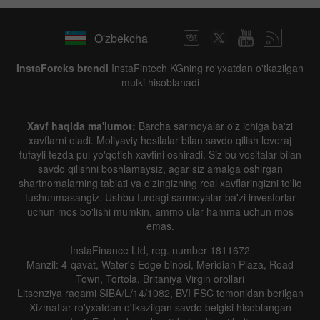
O'zbekcha
InstaForeks brendi
InstaFintech KGning ro'yxatdan o'tkazilgan
mulki hisoblanadi
Xavf haqida ma'lumot:
Barcha sarmoyalar o'z ichiga ba'zi
xavflarni oladi. Moliyaviy hosilalar bilan savdo qilish leveraj
tufayli tezda pul yo'qotish xavfini oshiradi. Siz bu vositalar bilan
savdo qilishni boshlamaysiz, agar siz amalga oshirgan
shartnomalarning tabiati va o'zingizning real xavflaringizni to'liq
tushunmasangiz. Ushbu turdagi sarmoyalar ba'zi investorlar
uchun mos bo'lishi mumkin, ammo ular hamma uchun mos
emas.
InstaFinance Ltd, reg. number 1811672
Manzil: 4-qavat, Water's Edge binosi, Meridian Plaza, Road
Town, Tortola, Britaniya Virgin orollari
Litsenziya raqami SIBA/L/14/1082, BVI FSC tomonidan berilgan
Xizmatlar ro'yxatdan o'tkazilgan savdo belgisi hisoblangan