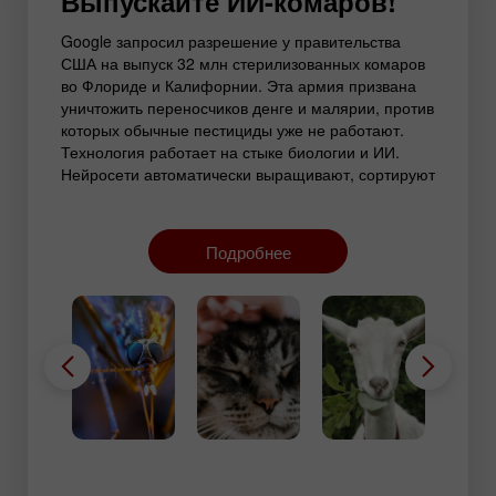
Выпускайте ИИ-комаров!
Google запросил разрешение у правительства
США на выпуск 32 млн стерилизованных комаров
во Флориде и Калифорнии. Эта армия призвана
уничтожить переносчиков денге и малярии, против
которых обычные пестициды уже не работают.
Технология работает на стыке биологии и ИИ.
Нейросети автоматически выращивают, сортируют
по полу с помощью компьютерного зрения и
точечно выпускают самцов, снабженных
природной бактерией Wolbachia. Дикие самки
Подробнее
после спаривания с ними не дают потомства. В
Сингапуре таким методом популяция опасных
комаров была сокращена на 90%.