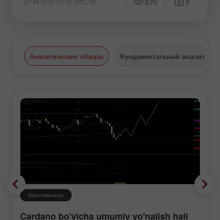
670
8
21:48 2026-07-30 UTC+00
Аналитические обзоры
Фундаментальный анализ
Криптовалюты
Cardano bo'yicha umumiy yo'nalish hali