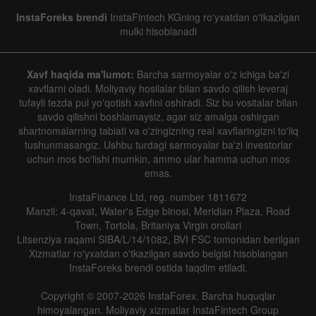
InstaForeks brendi
InstaFintech KGning ro'yxatdan o'tkazilgan
mulki hisoblanadi
Xavf haqida ma'lumot:
Barcha sarmoyalar o'z ichiga ba'zi
xavflarni oladi. Moliyaviy hosilalar bilan savdo qilish leveraj
tufayli tezda pul yo'qotish xavfini oshiradi. Siz bu vositalar bilan
savdo qilishni boshlamaysiz, agar siz amalga oshirgan
shartnomalarning tabiati va o'zingizning real xavflaringizni to'liq
tushunmasangiz. Ushbu turdagi sarmoyalar ba'zi investorlar
uchun mos bo'lishi mumkin, ammo ular hamma uchun mos
emas.
InstaFinance Ltd, reg. number 1811672
Manzil: 4-qavat, Water's Edge binosi, Meridian Plaza, Road
Town, Tortola, Britaniya Virgin orollari
Litsenziya raqami SIBA/L/14/1082, BVI FSC tomonidan berilgan
Xizmatlar ro'yxatdan o'tkazilgan savdo belgisi hisoblangan
InstaForeks brendi ostida taqdim etiladi.
Copyright © 2007-2026 InstaForex. Barcha huquqlar
himoyalangan. Moliyaviy xizmatlar InstaFintech Group