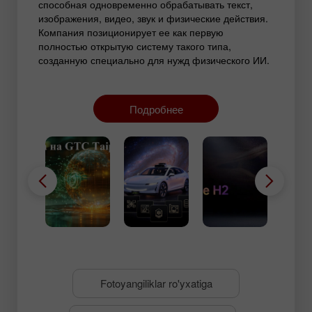
способная одновременно обрабатывать текст,
изображения, видео, звук и физические действия.
Компания позиционирует ее как первую
полностью открытую систему такого типа,
созданную специально для нужд физического ИИ.
Разработка функционирует не просто как
текстовый процессор, а как полноценная модель
мира. Нейросеть распознает законы гравитации,
Подробнее
движения и взаимодействия объектов, становясь
фундаментальной основой для обучения нового
поколения роботов и беспилотных автомобилей,
которые должны безопасно сосуществовать с
человеком в реальном пространстве.
Fotoyangiliklar ro'yxatiga