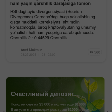
ham yaqin qarshilik darajasiga tomon
mustahkamlanmoqda, garchi korreksiya
RSI dagi ayiq divergentsiyasi (Bearish
ehtimoli mavjud bo'lsa ham.
Divergence) Cardano'dagi buqa yo'nalishining
qisqa muddatli korreksiyasi ehtimolini
ko'rsatmoqda, biroq kriptovalyutaning umumiy
yo'nalishi hali ham yuqoriga qarab qolmoqda.
Qarshilik 2 : 0.44529 Qarshilik
Arief Makmur
560
08:27 2025-11-28 +02:00
Счастливый депозит
Пополни счет на $3 000 и получи еще
$1000
!
В августе мы проводим розыгрыш
$1000
в рамках