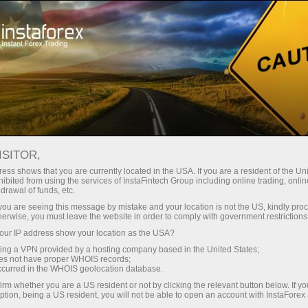
Treyderlar uchun
Форекс аналитика
Fotoyangiliklar
ISITOR,
ess shows that you are currently located in the USA. If you are a resident of the Uni
ibited from using the services of InstaFintech Group including online trading, online
drawal of funds, etc.
14:34 2026-06-10
k you are seeing this message by mistake and your location is not the US, kindly pro
herwise, you must leave the website in order to comply with government restrictions
ur IP address show your location as the USA?
«БОЛЬШОЙ ВЗРЫВ»
sing a VPN provided by a hosting company based in the United States;
ФИЗИЧЕСКОГО ИИ – NVIDIA НА
oes not have proper WHOIS records;
occurred in the WHOIS geolocation database.
GTC TAIPEI
irm whether you are a US resident or not by clicking the relevant button below. If y
ption, being a US resident, you will not be able to open an account with InstaForex