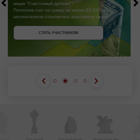
акции "Счастливый депозит"!
Пополнив счет на сумму не менее $3 000, вы
автоматически становитесь участником акции.
СТАТЬ УЧАСТНИКОМ
СТАТЬ УЧАСТНИКОМ
ПОЛУЧИТЬ БОНУС
СТАТЬ УЧАСТНИКОМ
gi eng
Eng yaxshi
Eng innovatsion
Money Expo Abu
Eng