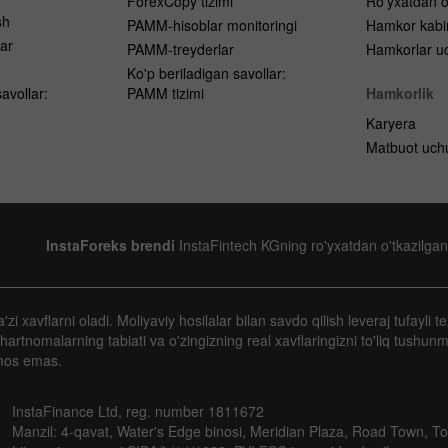
ForexCopy tizimi
Ro'yxatdan o
sh
PAMM-hisoblar monitoringi
Hamkor kabi
ar
PAMM-treyderlar
Hamkorlar uc
h
Ko'p beriladigan savollar:
avollar:
PAMM tizimi
Hamkorlik
Karyera
Matbuot uch
InstaForeks brendi
InstaFintech KGning ro'yxatdan o'tkazilgan
 xavflarni oladi. Moliyaviy hosilalar bilan savdo qilish leveraj tufayli te
artnomalarning tabiati va o'zingizning real xavflaringizni to'liq tushun
mos emas.
InstaFinance Ltd, reg. number 1811672
Manzil: 4-qavat, Water's Edge binosi, Meridian Plaza, Road Town, Torto