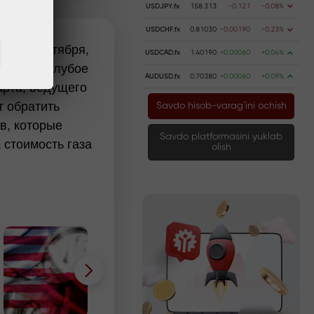
USDJPY.fx
158.313
-0.121
-0.08%
USDCHF.fx
0.81030
-0.00190
-0.23%
ший 1 октября,
USDCAD.fx
1.40190
+0.00060
+0.04%
цен на голубое
AUDUSD.fx
0.70380
+0.00060
+0.09%
арта, ведущего
т обратить
Savdo hisob-varag`ini ochish
в, которые
Savdo platformasini yuklab
 стоимость газа
olish