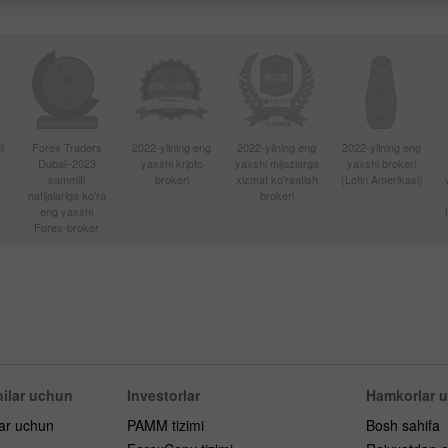
i
Forex Traders
2022-yilning eng
2022-yilning eng
2022-yilning eng
Dubai–2023
yaxshi kripto
yaxshi mijozlarga
yaxshi brokeri
4
sammiti
brokeri
xizmat ko'rsatish
(Lotin Amerikasi)
natijalariga ko'ra
brokeri
eng yaxshi
Forex-broker
ilar uchun
Investorlar
Hamkorlar 
lar uchun
PAMM tizimi
Bosh sahifa