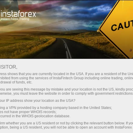
Hisob-varag'ini tez ochish
Savdo platformasi
Endi ish
shlayotganlar
Investorlar uchun
Hamkorlar uchun
Promoaks
uchun
ISITOR,
ess shows that you are currently located in the USA. If you are a resident of the Uni
ibited from using the services of InstaFintech Group including online trading, online
drawal of funds, etc.
ОВОГО
varag‘ini ochish
k you are seeing this message by mistake and your location is not the US, kindly pro
herwise, you must leave the website in order to comply with government restrictions
ur IP address show your location as the USA?
м финансовом году эксперты отмечают ряд тенденций.
sing a VPN provided by a hosting company based in the United States;
oes not have proper WHOIS records;
occurred in the WHOIS geolocation database.
irm whether you are a US resident or not by clicking the relevant button below. If y
ption, being a US resident, you will not be able to open an account with InstaForex