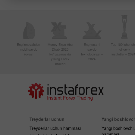
Eng innovatsion
Money Expo Abu
Eng yaxshi
Top 100 ishonchl
mobil savdo
Dhabi 2025
savdo
moliyaviy
ilovasi
ko'rgazmasida
texnologiyasi –
institutlar – 202
yilning Forex
2024
brokeri
Treyderlar uchun
Yangi boshlovch
Treyderlar uchun hammasi
Yangi boshlovchi
hammasi