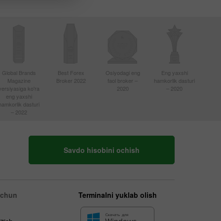
Global Brands
Best Forex
Osiyodagi eng
Eng yaxshi
Magazine
Broker 2022
faol broker –
hamkorlik dasturi
versiyasiga ko'ra
2020
– 2020
eng yaxshi
hamkorlik dasturi
– 2022
Savdo hisobini ochish
uchun
Terminalni yuklab olish