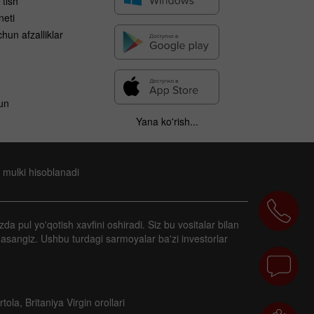
'tish
neti
hun afzalliklar
un
Yana ko'rish...
 mulki hisoblanadi
zda pul yo'qotish xavfini oshiradi. Siz bu vositalar bilan
masangiz. Ushbu turdagi sarmoyalar ba'zi investorlar
la, Britaniya Virgin orollari