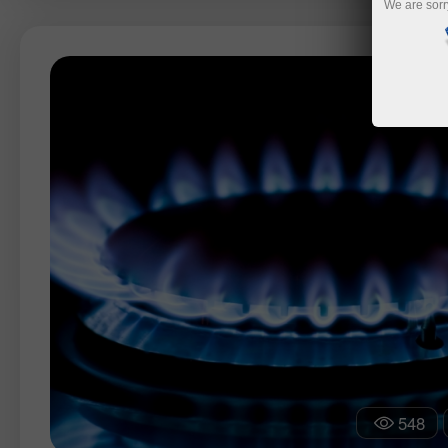
We are sorr
548