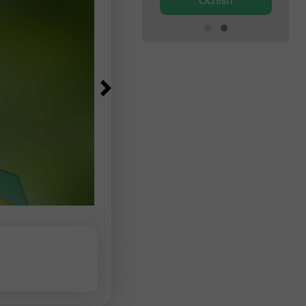
treyderlar yangi xaridlar