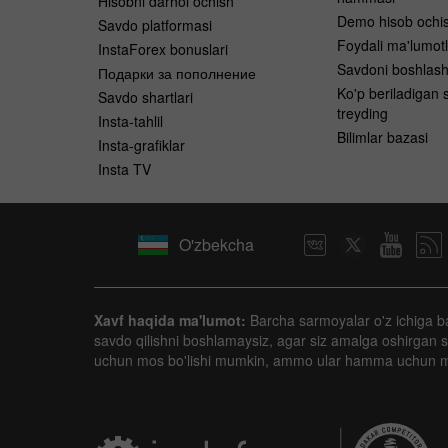
Hisobni darhol ochish
Demo hisob ochi
Savdo platformasi
Foydali ma'lumotl
InstaForex bonuslari
Savdoni boshlas
Подарки за пополнение
Ko'p beriladigan s
Savdo shartlari
treyding
Insta-tahlil
Bilimlar bazasi
Insta-grafiklar
Insta TV
O'zbekcha
Xavf haqida ma'lumot:
Barcha sarmoyalar o'z ichiga ba'zi
savdo qilishni boshlamaysiz, agar siz amalga oshirgan sh
uchun mos bo'lishi mumkin, ammo ular hamma uchun 