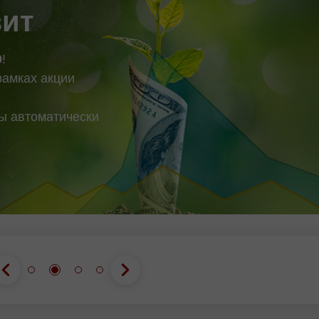
bo'yicha asosiy
зит
0
!
рамках акции
вы автоматически