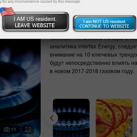
y for any inconvenience caused by this message.
Новый финансовый год, наступив
будет очень важен для динамики 
топливо. По мнению Питера Стю
аналитика Interfax Energy, следуе
внимание на 10 ключевых трендо
будут непосредственно влиять на
в новом 2017-2018 газовом году.
11