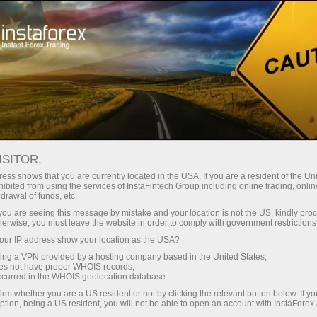
Treyderlar uchun
Форекс аналитика
Fotoyangiliklar
ISITOR,
ess shows that you are currently located in the USA. If you are a resident of the Uni
ibited from using the services of InstaFintech Group including online trading, online
drawal of funds, etc.
13:14 2019-01-14
k you are seeing this message by mistake and your location is not the US, kindly pro
herwise, you must leave the website in order to comply with government restrictions
ur IP address show your location as the USA?
РЕКОРДЫ РОССИЙСКОЙ
sing a VPN provided by a hosting company based in the United States;
ЭКОНОМИКИ В 2018 ГОДУ
oes not have proper WHOIS records;
occurred in the WHOIS geolocation database.
irm whether you are a US resident or not by clicking the relevant button below. If y
ption, being a US resident, you will not be able to open an account with InstaForex
 ochish