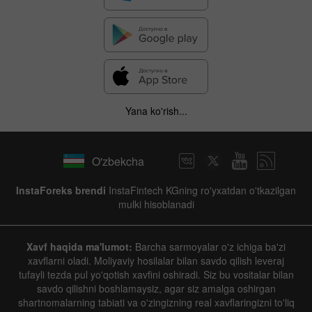
Yana ko'rish...
O'zbekcha
InstaForeks brendi
InstaFintech KGning ro'yxatdan o'tkazilgan
mulki hisoblanadi
Xavf haqida ma'lumot:
Barcha sarmoyalar o'z ichiga ba'zi
xavflarni oladi. Moliyaviy hosilalar bilan savdo qilish leveraj
tufayli tezda pul yo'qotish xavfini oshiradi. Siz bu vositalar bilan
savdo qilishni boshlamaysiz, agar siz amalga oshirgan
shartnomalarning tabiati va o'zingizning real xavflaringizni to'liq