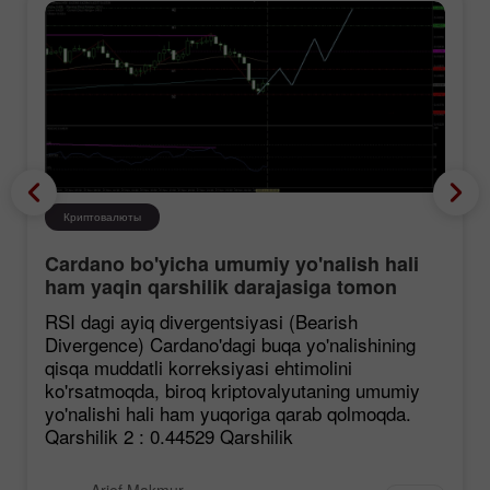
Криптовалюты
Cardano bo'yicha umumiy yo'nalish hali
ham yaqin qarshilik darajasiga tomon
mustahkamlanmoqda, garchi korreksiya
RSI dagi ayiq divergentsiyasi (Bearish
ehtimoli mavjud bo'lsa ham.
Divergence) Cardano'dagi buqa yo'nalishining
qisqa muddatli korreksiyasi ehtimolini
ko'rsatmoqda, biroq kriptovalyutaning umumiy
yo'nalishi hali ham yuqoriga qarab qolmoqda.
Qarshilik 2 : 0.44529 Qarshilik