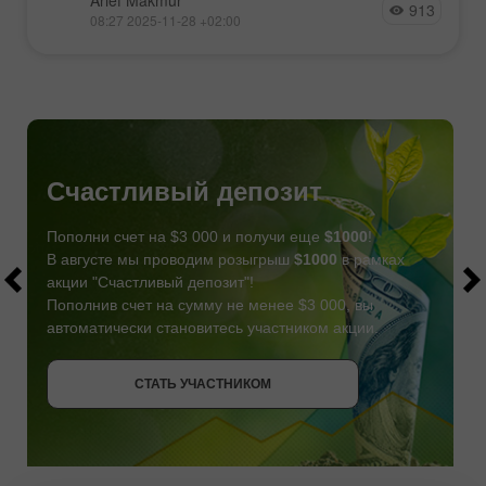
Arief Makmur
913
08:27 2025-11-28 +02:00
Счастливый депозит
Пополни счет на $3 000 и получи еще
$1000
!
В августе мы проводим розыгрыш
$1000
в рамках
акции "Счастливый депозит"!
Пополнив счет на сумму не менее $3 000, вы
автоматически становитесь участником акции.
СТАТЬ УЧАСТНИКОМ
СТАТЬ УЧАСТНИКОМ
ПОЛУЧИТЬ БОНУС
СТАТЬ УЧАСТНИКОМ