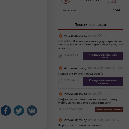
Лучшая аналитика
Актуальность до
06:00 UTC--4
EUR/USD. Финальный аккорд для гринбека:
почему июльские Нонфармы еще хуже, чем
кажутся
12:49 2026-08-
Фундаментальный
08
анализ
Актуальность до
01:00 2026-08-12 UTC--4
Рынок отступает перед бурей
07:59 2026-08-
Фундаментальный
07
анализ
Актуальность до
06:00 UTC--4
Нефть растет, биткоин тестирует тренд,
Nvidia доминирует в суверенном ИИ
12:11 2026-08-07
Фондовые рынки
Актуальность до
06:00 2026-08-12 UTC--4
Евро таскает чужие каштаны