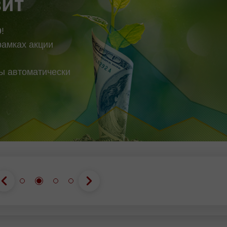
зит
0
!
рамках акции
вы автоматически