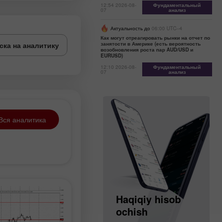
12:54 2026-08-
Фундаментальный
07
анализ
Актуальность до
06:00 UTC--4
Как могут отреагировать рынки на отчет по
ска на аналитику
занятости в Америке (есть вероятность
возобновления роста пар AUD/USD и
EURUSD)
12:10 2026-08-
Фундаментальный
07
анализ
Вся аналитика
Demo hisob
Haqiqiy hisob
ochish
ochish