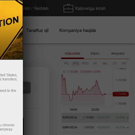
To'ldirish / Yechish
Kabinetga kirish
iyalar
Tanaffuz qil
Kompaniya haqida
Valyutalar
Kripto
Aksiyalar
M5
M15
M30
H1
H4
D1
W1
C
1
.
1
5
5
8
0
0
.
0
0
0
0
0
0
.
0
0
%
ted States,
 transfers,
Пополнить счёт
ceed to the
.
EURUSD.fx
1.15580
+0.00330
+0.29%
ou choose
GBPUSD.fx
1.34920
+0.00370
+0.27%
 anyway.