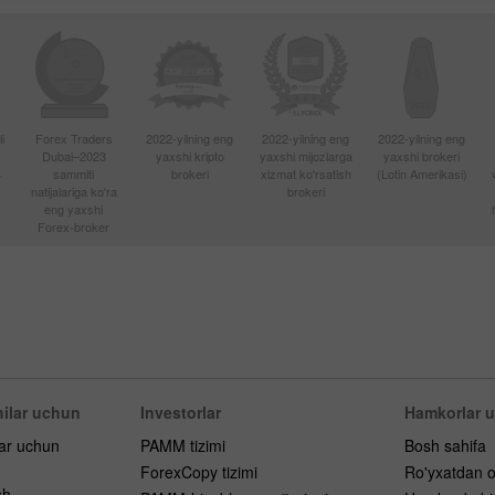
i
Forex Traders
2022-yilning eng
2022-yilning eng
2022-yilning eng
Dubai–2023
yaxshi kripto
yaxshi mijozlarga
yaxshi brokeri
4
sammiti
brokeri
xizmat ko'rsatish
(Lotin Amerikasi)
natijalariga ko'ra
brokeri
eng yaxshi
Forex-broker
ilar uchun
Investorlar
Hamkorlar 
lar uchun
PAMM tizimi
Bosh sahifa
ForexCopy tizimi
Ro'yxatdan o
sh