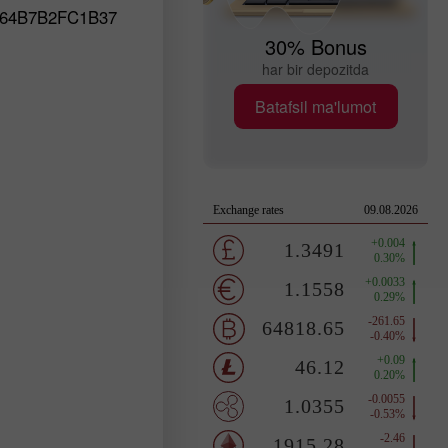
EC64B7B2FC1B37
30% Bonus
har bir depozitda
Batafsil ma'lumot