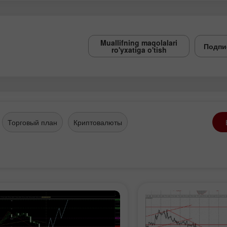
Muallifning maqolalari
Подпи
ro'yxatiga o'tish
Торговый план
Криптовалюты
Demo hisob
Haqiqiy hisob
ochish
ochish