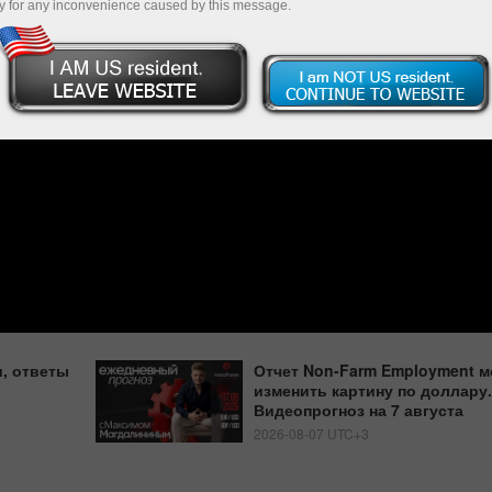
y for any inconvenience caused by this message.
, ответы
Отчет Non-Farm Employment м
изменить картину по доллару.
Видеопрогноз на 7 августа
2026-08-07 UTC+3