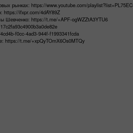
ых рынках: https://www.youtube.com/playlist?list=PL75
https://ifxpr.com/4dAY89Z
ы Шевченко: https://t.me/+APF-ogWZZtA3YTU6
5f17c2fa93c4900b3a0de82e
74cd4b-f0cc-4ad3-944f-f1993341fcda
ние: https://t.me/+xpQyTOmX6Os0MTQy