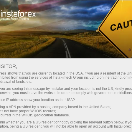
Hisob-varag'ini tez ochish
Savdo platformasi
Endi ish
shlayotganlar
Investorlar uchun
Hamkorlar uchun
Promoaks
uchun
ISITOR,
ess shows that you are currently located in the USA. If you are a resident of the Uni
орекс:
ibited from using the services of InstaFintech Group including online trading, online
drawal of funds, etc.
ации,
-hisob-varag‘ini ochish
k you are seeing this message by mistake and your location is not the US, kindly pro
herwise, you must leave the website in order to comply with government restrictions
ur IP address show your location as the USA?
sing a VPN provided by a hosting company based in the United States;
oes not have proper WHOIS records;
occurred in the WHOIS geolocation database.
irm whether you are a US resident or not by clicking the relevant button below. If y
ption, being a US resident, you will not be able to open an account with InstaForex