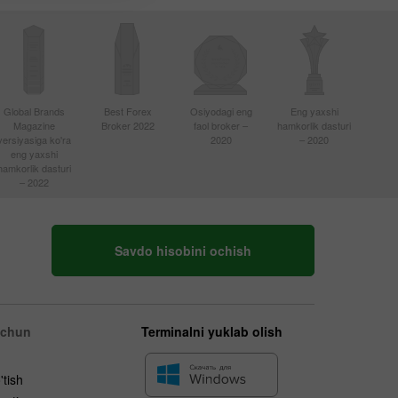
Global Brands
Best Forex
Osiyodagi eng
Eng yaxshi
Magazine
Broker 2022
faol broker –
hamkorlik dasturi
versiyasiga ko'ra
2020
– 2020
eng yaxshi
hamkorlik dasturi
– 2022
Savdo hisobini ochish
uchun
Terminalni yuklab olish
'tish