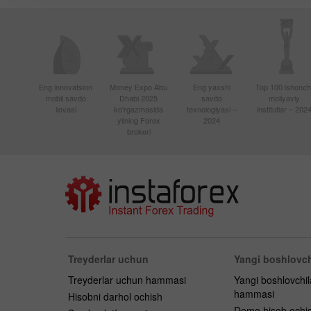
Eng innovatsion
Money Expo Abu
Eng yaxshi
Top 100 ishonchl
mobil savdo
Dhabi 2025
savdo
moliyaviy
ilovasi
ko'rgazmasida
texnologiyasi –
institutlar – 202
yilning Forex
2024
brokeri
Treyderlar uchun
Yangi boshlovch
Treyderlar uchun hammasi
Yangi boshlovchi
hammasi
Hisobni darhol ochish
Demo hisob ochi