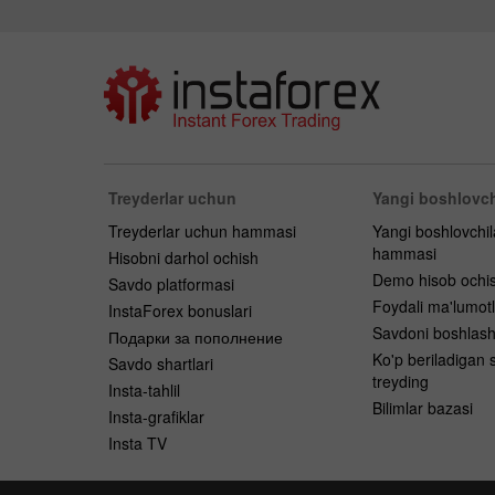
Treyderlar uchun
Yangi boshlovch
Treyderlar uchun hammasi
Yangi boshlovchi
hammasi
Hisobni darhol ochish
Demo hisob ochi
Savdo platformasi
Foydali ma'lumotl
InstaForex bonuslari
Savdoni boshlas
Подарки за пополнение
Ko'p beriladigan s
Savdo shartlari
treyding
Insta-tahlil
Bilimlar bazasi
Insta-grafiklar
Insta TV