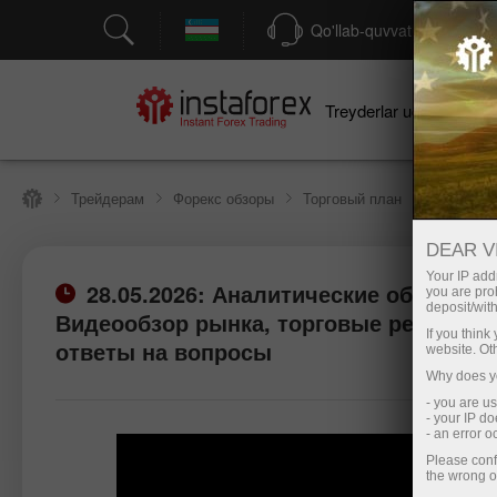
Qo'llab-quvvatlash
Treyderlar uchun
bo
Трейдерам
Форекс обзоры
Торговый план
DEAR V
Your IP addr
28.05.2026: Аналитические обзоры Ф
you are proh
deposit/with
Видеообзор рынка, торговые рекоменд
If you thin
ответы на вопросы
website. Ot
Why does yo
- you are u
- your IP d
- an error 
Please conf
the wrong o