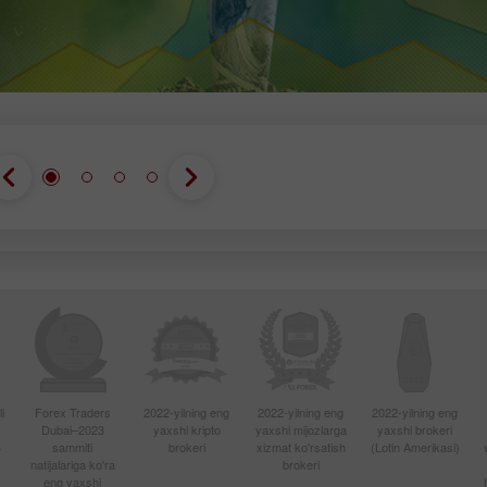
i
Forex Traders
2022-yilning eng
2022-yilning eng
2022-yilning eng
Dubai–2023
yaxshi kripto
yaxshi mijozlarga
yaxshi brokeri
4
sammiti
brokeri
xizmat ko'rsatish
(Lotin Amerikasi)
natijalariga ko'ra
brokeri
eng yaxshi