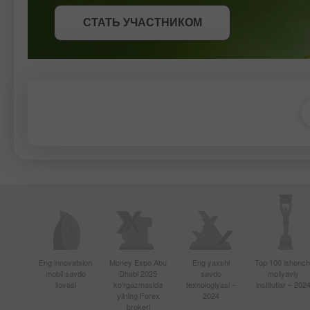
СТАТЬ УЧАСТНИКОМ
ПОЛУЧИТЬ БОНУС
СТАТЬ УЧАСТНИКОМ
Eng innovatsion
Money Expo Abu
Eng yaxshi
Top 100 ishonchl
mobil savdo
Dhabi 2025
savdo
moliyaviy
ilovasi
ko'rgazmasida
texnologiyasi –
institutlar – 202
yilning Forex
2024
brokeri