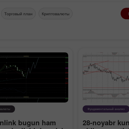
Торговый план
Криптовалюты
валюты
Фундаментальный анализ
nlink bugun ham
28-noyabr ku