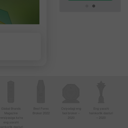
Global Brands
Best Forex
Osiyodagi eng
Eng yaxshi
Magazine
Broker 2022
faol broker –
hamkorlik dasturi
versiyasiga ko'ra
2020
– 2020
eng yaxshi
hamkorlik dasturi