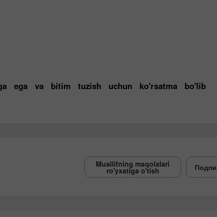
figa ega va bitim tuzish uchun ko'rsatma bo'lib
Muallifning maqolalari
Подпи
ro'yxatiga o'tish