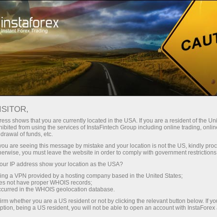
Hisob-varag'ini tez ochish
Savdo platformasi
Endi ish
shlayotganlar
Investorlar uchun
Hamkorlar uchun
Promoaks
uchun
ISITOR,
ess shows that you are currently located in the USA. If you are a resident of the Uni
орекс:
ibited from using the services of InstaFintech Group including online trading, online
drawal of funds, etc.
ации,
Savdo hisob-varag‘ini ochish
Demo-hisob-va
k you are seeing this message by mistake and your location is not the US, kindly pro
herwise, you must leave the website in order to comply with government restrictions
ur IP address show your location as the USA?
sing a VPN provided by a hosting company based in the United States;
oes not have proper WHOIS records;
occurred in the WHOIS geolocation database.
irm whether you are a US resident or not by clicking the relevant button below. If y
ption, being a US resident, you will not be able to open an account with InstaForex