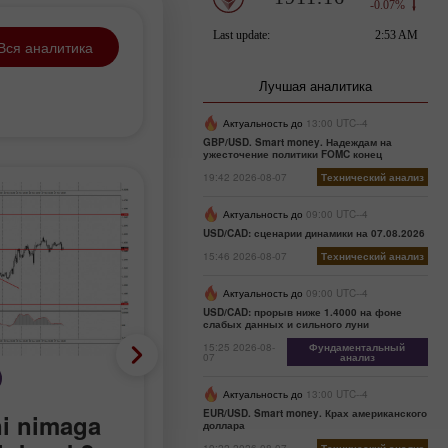
Вся аналитика
Лучшая аналитика
Актуальность до
13:00 UTC--4
GBP/USD. Smart money. Надеждам на
ужесточение политики FOMC конец
19:42 2026-08-07
Технический анализ
Актуальность до
09:00 UTC--4
USD/CAD: сценарии динамики на 07.08.2026
15:46 2026-08-07
Технический анализ
Актуальность до
09:00 UTC--4
USD/CAD: прорыв ниже 1.4000 на фоне
слабых данных и сильного луни
15:25 2026-08-
Фундаментальный
07
анализ
Торговый план
Актуальность до
13:00 UTC--4
EUR/USD. Smart money. Крах американского
ni nimaga
GBP/USD juftligi bilan
доллара