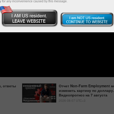
y for any inconvenience caused by this message.
, ответы
Отчет Non-Farm Employment м
изменить картину по доллару.
Видеопрогноз на 7 августа
2026-08-07 UTC+3