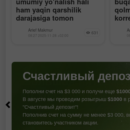
umumiy yo'nalish hali
buqa
ham yaqin qarshilik
qolm
darajasiga tomon
korr
mustahkamlanmoqda,
mavj
RSI dagi ayiq divergentsiyasi (Bearish
Har ik
Arief Makmur
A
garchi korreksiya
631
Divergence) Cardano'dagi buqa
Cross" 
08:27 2025-11-28 +02:00
0
yo'nalishining qisqa muddatli
kriptov
ehtimoli mavjud bo'lsa
korreksiyasi ehtimolini ko'rsatmoqda,
hali h
ham.
biroq kriptovalyutaning umumiy
borayo
yo'nalishi hali ham yuqoriga qarab
2 : 13.
qolmoqda. Qarshilik 2 : 0.44529
Pivot :
Qarshilik
Счастливый депо
Пополни счет на $3 000 и получи еще
$100
В августе мы проводим розыгрыш
$1000
в 
"Счастливый депозит"!
Пополнив счет на сумму не менее $3 000, 
становитесь участником акции.
СТАТЬ УЧАСТНИКОМ