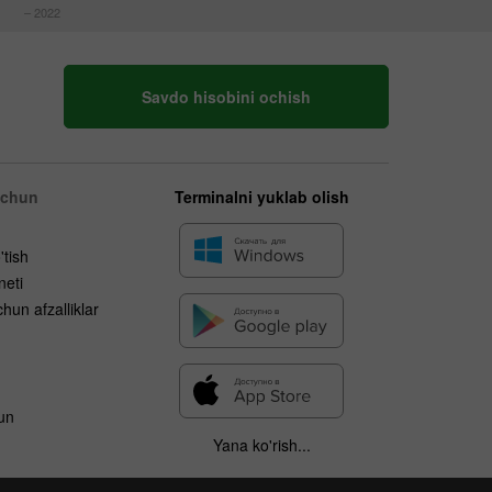
– 2022
Savdo hisobini ochish
uchun
Terminalni yuklab olish
'tish
neti
hun afzalliklar
un
Yana ko'rish...