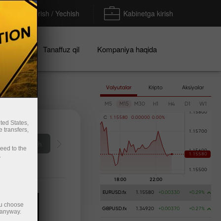
To'ldirish / Yechish
Kabinetga kirish
iyalar
Tanaffuz qil
Kompaniya haqida
Valyutalar
Kripto
Aksiyalar
M5
M15
M30
H1
H4
D1
W1
C
1
.
1
5
5
8
0
0
.
0
0
0
0
0
0
.
0
0
%
ted States,
 transfers,
rag‘ini ochish
ceed to the
.
EURUSD.fx
1.15580
+0.00330
+0.29%
ou choose
GBPUSD.fx
1.34920
+0.00370
+0.27%
 anyway.