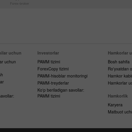
Forex-broker
ilar uchun
Investorlar
Hamkorlar 
lar uchun
PAMM tizimi
Bosh sahifa
ForexCopy tizimi
Ro'yxatdan o
sh
PAMM-hisoblar monitoringi
Hamkor kabi
ar
PAMM-treyderlar
Hamkorlar uc
h
Ko'p beriladigan savollar:
avollar:
PAMM tizimi
Hamkorlik
Karyera
Matbuot uch