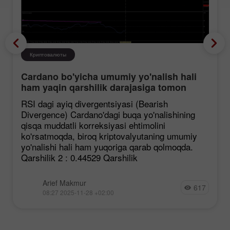
Криптовалюты
Cardano bo'yicha umumiy yo'nalish hali
ham yaqin qarshilik darajasiga tomon
mustahkamlanmoqda, garchi korreksiya
RSI dagi ayiq divergentsiyasi (Bearish
ehtimoli mavjud bo'lsa ham.
Divergence) Cardano'dagi buqa yo'nalishining
qisqa muddatli korreksiyasi ehtimolini
ko'rsatmoqda, biroq kriptovalyutaning umumiy
yo'nalishi hali ham yuqoriga qarab qolmoqda.
Qarshilik 2 : 0.44529 Qarshilik
Arief Makmur
617
08:27 2025-11-28 +02:00