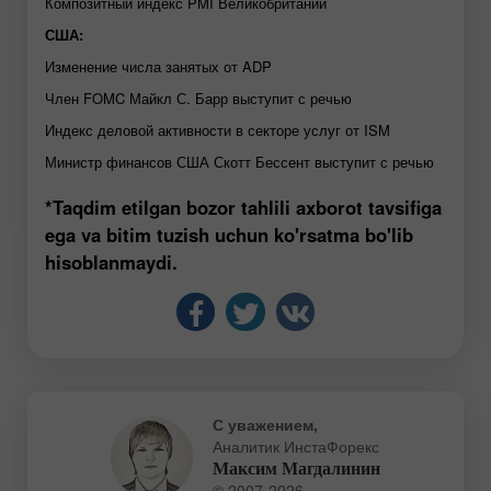
Композитный индекс PMI Великобритании
США:
Изменение числа занятых от ADP
Член FOMC Майкл С. Барр выступит с речью
Индекс деловой активности в секторе услуг от ISM
Министр финансов США Скотт Бессент выступит с речью
*Taqdim etilgan bozor tahlili axborot tavsifiga
ega va bitim tuzish uchun ko'rsatma bo'lib
hisoblanmaydi.
С уважением,
Аналитик ИнстаФорекс
Максим Магдалинин
© 2007-2026