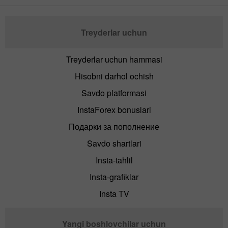
Treyderlar uchun
Treyderlar uchun hammasi
Hisobni darhol ochish
Savdo platformasi
InstaForex bonuslari
Подарки за пополнение
Savdo shartlari
Insta-tahlil
Insta-grafiklar
Insta TV
Yangi boshlovchilar uchun