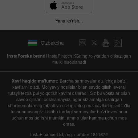
Yana ko'rish...
O'zbekcha
InstaForeks brendi
InstaFintech KGning ro'yxatdan o'tkazilgan
mulki hisoblanadi
Xavf haqida ma'lumot:
Barcha sarmoyalar o'z ichiga ba'zi
xavflarni oladi. Moliyaviy hosilalar bilan savdo qilish leveraj
tufayli tezda pul yo'qotish xavfini oshiradi. Siz bu vositalar bilan
savdo qilishni boshlamaysiz, agar siz amalga oshirgan
shartnomalarning tabiati va o'zingizning real xavflaringizni to'liq
tushunmasangiz. Ushbu turdagi sarmoyalar ba'zi investorlar
uchun mos bo'lishi mumkin, ammo ular hamma uchun mos
emas.
InstaFinance Ltd, reg. number 1811672