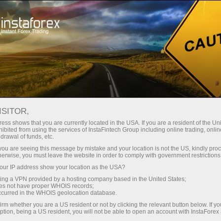
Трейдерам
Форекс обзоры
Обзоры
ISITOR,
03.06.2026: Аналитические
ess shows that you are currently located in the USA. If you are a resident of the Uni
ibited from using the services of InstaFintech Group including online trading, online
обзоры Форекс: Спрос на доллар
drawal of funds, etc.
сохраняется. Видеопрогноз на 3
k you are seeing this message by mistake and your location is not the US, kindly pro
herwise, you must leave the website in order to comply with government restrictions
июня
ur IP address show your location as the USA?
sing a VPN provided by a hosting company based in the United States;
oes not have proper WHOIS records;
occurred in the WHOIS geolocation database.
 ochish
irm whether you are a US resident or not by clicking the relevant button below. If y
ption, being a US resident, you will not be able to open an account with InstaForex