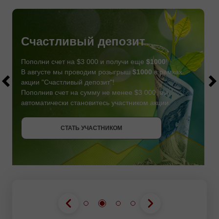
Счастливый депозит
Пополни счет на $3 000 и получи еще
$1000
!
В августе мы проводим розыгрыш
$1000
в рамках
акции "Счастливый депозит"!
Пополнив счет на сумму не менее $3 000, вы
автоматически становитесь участником акции.
СТАТЬ УЧАСТНИКОМ
СТАТЬ УЧАСТНИКОМ
ПОЛУЧИТЬ БОНУС
СТАТЬ УЧАСТНИКОМ