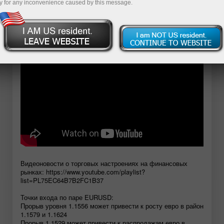
y for any inconvenience caused by this message.
Demo-hisob-varag‘ini ochish
Видеоновости о торговых настроениях на финансовых
рынках: https://www.youtube.com/playlist?
list=PL75EC64B7B2FC1B37
Точки входа по паре EURUSD:
Прорыв уровня 1.1556 может привести к росту евро в район
1.1579 и 1.1624
Прорыв 1.1529 может привести к распродажам евро в