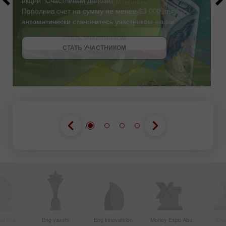
акции "Счастливый депозит"!
Пополнив счет на сумму не менее $3 000, вы
автоматически становитесь участником акции.
СТАТЬ УЧАСТНИКОМ
СТАТЬ УЧАСТНИКОМ
ПОЛУЧИТЬ БОНУС
СТАТЬ УЧАСТНИКОМ
gi eng
Eng yaxshi
Eng innovatsion
Money Expo Abu
Eng