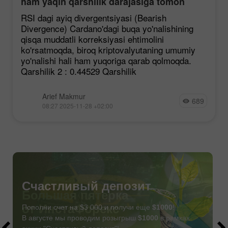
ham yaqin qarshilik darajasiga tomon
mustahkamlanmoqda, garchi korreksiya
RSI dagi ayiq divergentsiyasi (Bearish
ehtimoli mavjud bo'lsa ham.
Divergence) Cardano'dagi buqa yo'nalishining
qisqa muddatli korreksiyasi ehtimolini
ko'rsatmoqda, biroq kriptovalyutaning umumiy
yo'nalishi hali ham yuqoriga qarab qolmoqda.
Qarshilik 2 : 0.44529 Qarshilik
Arief Makmur
689
08:27 2025-11-28 +02:00
Счастливый депозит
Пополни счет на $3 000 и получи еще
$1000
!
В августе мы проводим розыгрыш
$1000
в рамках