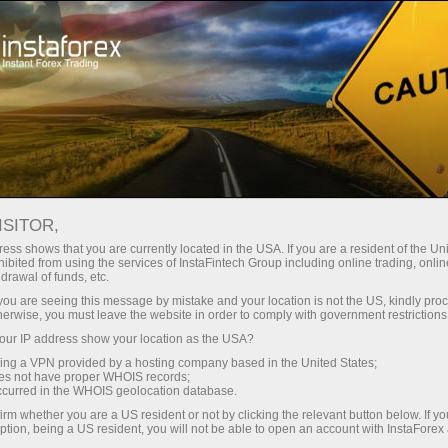
Трейдерам
Форекс обзоры
Обзоры
ISITOR,
10.06.2026: Аналитические
ess shows that you are currently located in the USA. If you are a resident of the Uni
ibited from using the services of InstaFintech Group including online trading, online
обзоры Форекс: Что покажет
drawal of funds, etc.
американская инфляция, и какой
k you are seeing this message by mistake and your location is not the US, kindly pro
herwise, you must leave the website in order to comply with government restrictions
ждать на нее реакции.
ur IP address show your location as the USA?
Видеопрогноз на 10 июня
sing a VPN provided by a hosting company based in the United States;
oes not have proper WHOIS records;
occurred in the WHOIS geolocation database.
irm whether you are a US resident or not by clicking the relevant button below. If y
ption, being a US resident, you will not be able to open an account with InstaForex
Savdo hisob-varag‘ini ochish