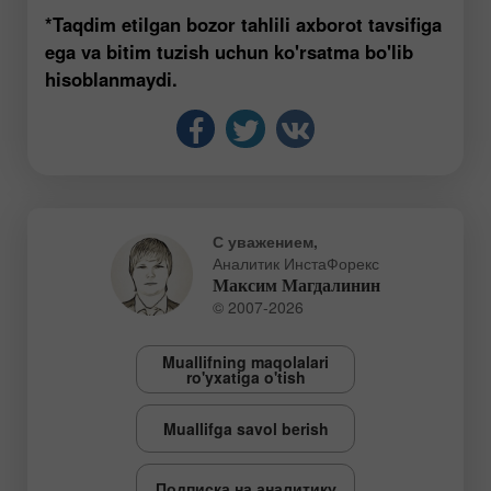
*Taqdim etilgan bozor tahlili axborot tavsifiga
ega va bitim tuzish uchun ko'rsatma bo'lib
hisoblanmaydi.
С уважением,
Аналитик ИнстаФорекс
Максим Магдалинин
© 2007-2026
Muallifning maqolalari
ro'yxatiga o'tish
Muallifga savol berish
Подписка на аналитику