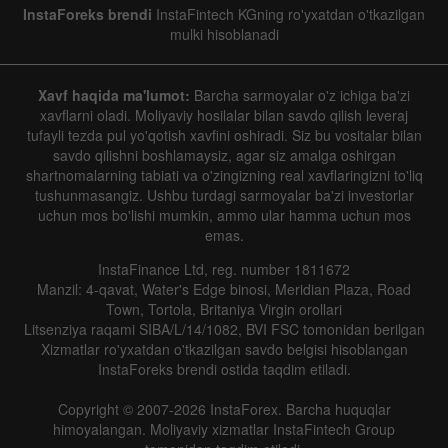
InstaForeks brendi
InstaFintech KGning ro'yxatdan o'tkazilgan
mulki hisoblanadi
Xavf haqida ma'lumot:
Barcha sarmoyalar o'z ichiga ba'zi
xavflarni oladi. Moliyaviy hosilalar bilan savdo qilish leveraj
tufayli tezda pul yo'qotish xavfini oshiradi. Siz bu vositalar bilan
savdo qilishni boshlamaysiz, agar siz amalga oshirgan
shartnomalarning tabiati va o'zingizning real xavflaringizni to'liq
tushunmasangiz. Ushbu turdagi sarmoyalar ba'zi investorlar
uchun mos bo'lishi mumkin, ammo ular hamma uchun mos
emas.
InstaFinance Ltd, reg. number 1811672
Manzil: 4-qavat, Water's Edge binosi, Meridian Plaza, Road
Town, Tortola, Britaniya Virgin orollari
Litsenziya raqami SIBA/L/14/1082, BVI FSC tomonidan berilgan
Xizmatlar ro'yxatdan o'tkazilgan savdo belgisi hisoblangan
InstaForeks brendi ostida taqdim etiladi.
Copyright © 2007-2026 InstaForex. Barcha huquqlar
himoyalangan. Moliyaviy xizmatlar InstaFintech Group