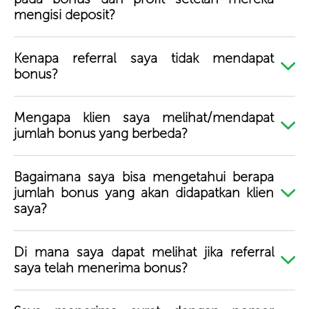
mengisi deposit?
Kenapa referral saya tidak mendapat
bonus?
Mengapa klien saya melihat/mendapat
jumlah bonus yang berbeda?
Bagaimana saya bisa mengetahui berapa
jumlah bonus yang akan didapatkan klien
saya?
Di mana saya dapat melihat jika referral
saya telah menerima bonus?