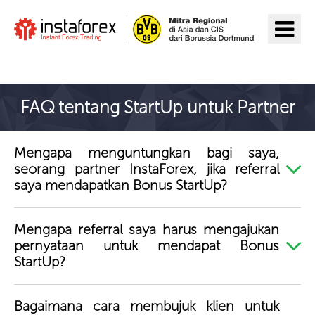
Pergi ke InstaForex
FAQ tentang StartUp untuk Partner
Mengapa menguntungkan bagi saya,
seorang partner InstaForex, jika referral
saya mendapatkan Bonus StartUp?
Mengapa referral saya harus mengajukan
pernyataan untuk mendapat Bonus
StartUp?
Bagaimana cara membujuk klien untuk