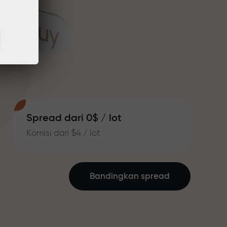
Spread dari 0$ / lot
Komisi dari $4 / lot
Bandingkan spread