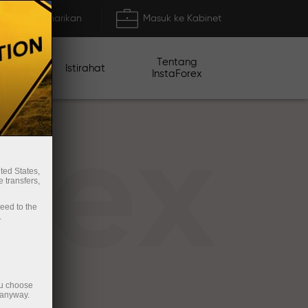
Deposit/Penarikan
Masuk ke Kabinet
Tentang
mo
Istirahat
InstaForex
rex
ted States,
 transfers,
ceed to the
.
ou choose
 anyway.