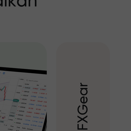
aikan
r
a
e
G
X
F