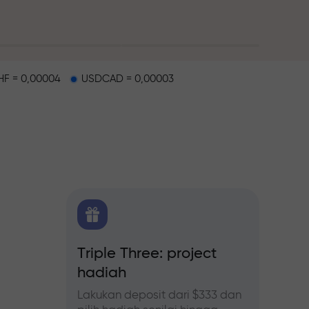
F = 0,00004
USDCAD = 0,00003
alap
 FX.CO
Triple Three: project
Bonus
hadiah
forex,
Ikuti p
tingka
Lakukan deposit dari $333 dan