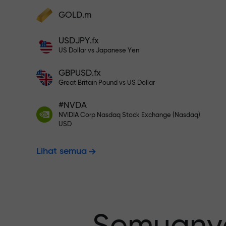
Deposit ke akun Anda $333 — pili
GOLD.m
Lakukan deposit dan terima bonus 1.000
kali lebih besar dari deposit Anda. X100
USDJPY.fx
Trading bebas
bukan salah ketik. Semakin besar
US Dollar vs Japanese Yen
depositnya, semakin tinggi
penggandanya.
GBPUSD.fx
menjamin pro
Great Britain Pound vs US Dollar
#NVDA
NVIDIA Corp Nasdaq Stock Exchange (Nasdaq)
Bonus hingga
USD
Lihat semua
pengganda t