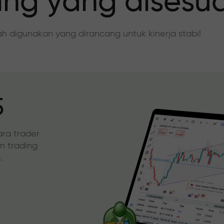
ing yang disesu
dah digunakan yang dirancang untuk kinerja stabil
5
ara trader
an trading
.