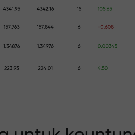
h hadiah senilai hingga $1,500
4341.95
4342.16
15
105.65
0
 risiko — kami
157.763
157.844
6
-0.608
1.34876
1.34976
6
0.00345
fit Anda
223.95
224.01
6
4.50
 X1000 —
erbesar pada p