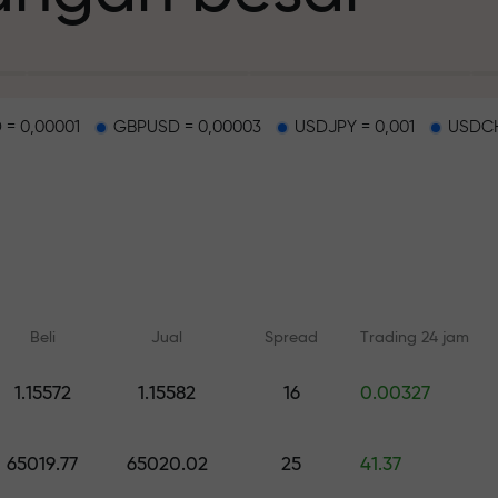
 = 0,00001
GBPUSD = 0,00003
USDJPY = 0,001
USDCH
deposit
g dan di track b
Beli
Jual
Spread
Trading 24 jam
n
1.15572
1.15582
16
0.00327
Pelatihan online
Analisis dengan
ah pribadi Anda
Belajar dari dasar — pelatihan
Prediksi harian untuk 
65019.77
65020.02
25
41.37
dan webinar untuk semua level
crypto, and futures