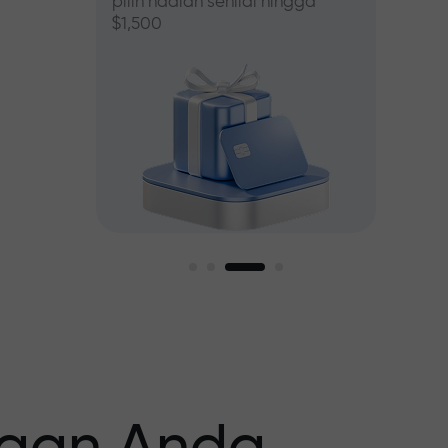
pilih hadiah senilai hingga
$1,500
asar