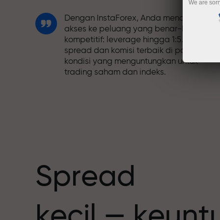
We are sorr
Dengan InstaForex, Anda mendapatkan
akses ke peluang yang benar-benar
kompetitif: leverage hingga 1:5.000,
spread dan komisi terbaik di pasar, dan
kondisi yang menguntungkan untuk
trading saham dan indeks.
Kami telah mengembangkan sistem
bonus yang membuat trading semakin
h
menarik. Setiap klien InstaForex dapat
menerima bonus hingga 30% dari deposi
mereka dan memanfaatkan promosi
serta penawaran spesial lainnya.
Spread
Kecepatan balap dan trading memiliki
kecil — keun
nilai yang sama. Aleš Loprais
menghadirkan unsur-unsur kecepatan