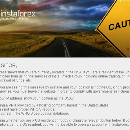
Pembukaan akun instan
Platform Trading
ntuk Pemula
Untuk Investor
Untuk Mitra
Pro
staFo
ISITOR,
ess shows that you are currently located in the USA. If you are a resident of the Uni
ibited from using the services of InstaFintech Group including online trading, online
drawal of funds, etc.
k you are seeing this message by mistake and your location is not the US, kindly pro
herwise, you must leave the website in order to comply with government restrictions
ur IP address show your location as the USA?
sing a VPN provided by a hosting company based in the United States;
oes not have proper WHOIS records;
occurred in the WHOIS geolocation database.
irm whether you are a US resident or not by clicking the relevant button below. If y
ption, being a US resident, you will not be able to open an account with InstaForex