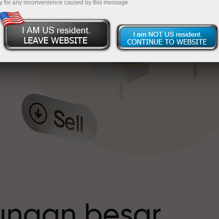
y for any inconvenience caused by this message.
t
tungan besar