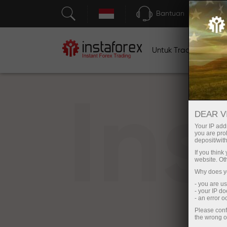
Bantuan
Untuk Traders
U
In
DEAR V
Your IP addr
you are proh
deposit/with
If you thin
website. Ot
Why does yo
- you are u
- your IP d
- an error 
Please conf
the wrong o