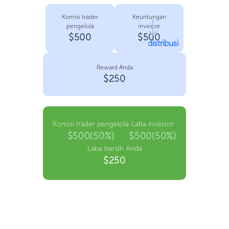
Komisi trader
Keuntungan
pengelola
investor
$500
$500
distribusi
Reward Anda
$250
Komisi trader pengelola
Laba investor
$500(50%)
$500(50%)
Laba bersih Anda
$250