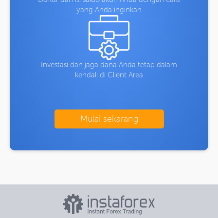
yang Anda inginkan
Investasi dan jaga dana Anda tetap dalam
kendali di Client Area
Mulai sekarang