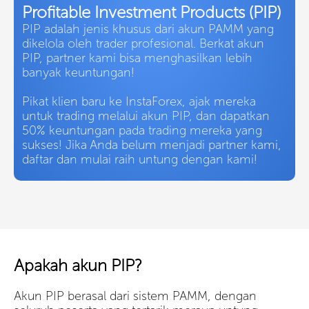
Profitable Investment Products (PIP)
PIP adalah jenis khusus dari akun PAMM yang
dikelola oleh trader profesional. Berkat akun
PIP, partner kami bisa menghasilkan lebih
banyak keuntungan!
Pikat klien baru ke InstaForex, ajak mereka
untuk trading melalui akun PIP, dan dapatkan
50% keuntungan pada trading mereka yang
sukses! Jika Anda belum menjadi partner kami,
daftar dan mulai raih untung dengan kami!
Apakah akun PIP?
Akun PIP berasal dari sistem PAMM, dengan