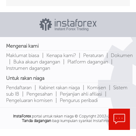
Mengenai kami
|
|
|
Maklumat biasa
Kenapa kami?
Peraturan
Dokumen
|
|
|
Buka akaun dagangan
Platform dagangan
Instrumen dagangan
Untuk rakan niaga
|
|
|
Pendaftaran
Kabinet rakan niaga
Komisen
Sistem
|
|
|
sub IB
Pengesahan
Perjanjian ahli afiliasi
|
Pengeluaran komisen
Pengurus peribadi
InstaForex
portal untuk rakan niaga © Copyright 2007-2026
Tanda dagangan
bagi kumpulan syarikat InstaFintech