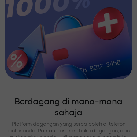
Berdagang di mana-mana
sahaja
Platform dagangan yang serba boleh di telefon
pintar anda. Pantau pasaran, buka dagangan, dan