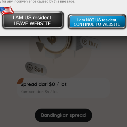
y for any inconvenience caused by this message.
bonus yang menjadikan
InstaForex
Depositkan akaun anda dengan $333 — pilih
dagangan lebih menarik. Setiap
pelanggan InstaForex boleh
hadiah bernilai hingga $1,500
menerima bonus sehingga 30%
Berdagang tanpa risiko — kami
pada deposit mereka dan
menjamin keuntungan anda
memanfaatkan promosi dan
tawaran istimewa yang lain.
Kelajuan trek laluan dan kelajuan
Bonus sehingga X1000 — pengganda
dagangan mempunyai nilai yang
terbesar di pasaran
sama. Aleš Loprais membawa
elemen pemanduan dan disiplin
ke dalam dunia dagangan,
bertindak sebagai rakan niaga
Spread dari $0 / lot
yang memberi inspirasi kepada
Komisen dari $4 / lot
pelanggan untuk mencapai
matlamat yang bercita-cita
Kami memberikan hadiah
tinggi.
sebenar, bukan bonus atau kod
promosi. Setiap pelanggan
Bandingkan spread
InstaForex diberikan iPhone,
MacBook, atau percutian impian