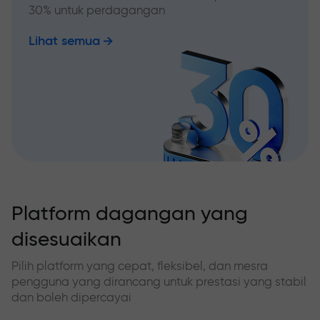
30% untuk perdagangan
Lihat semua
Platform dagangan yang
disesuaikan
Pilih platform yang cepat, fleksibel, dan mesra
pengguna yang dirancang untuk prestasi yang stabil
dan boleh dipercayai