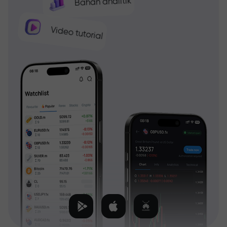
Bahan analitik
Video tutorial