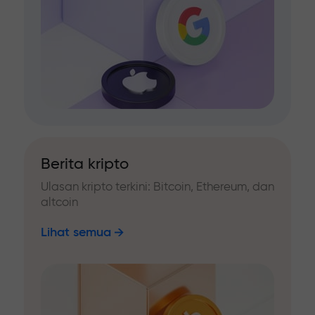
Berita kripto
Ulasan kripto terkini: Bitcoin, Ethereum, dan
altcoin
Lihat semua