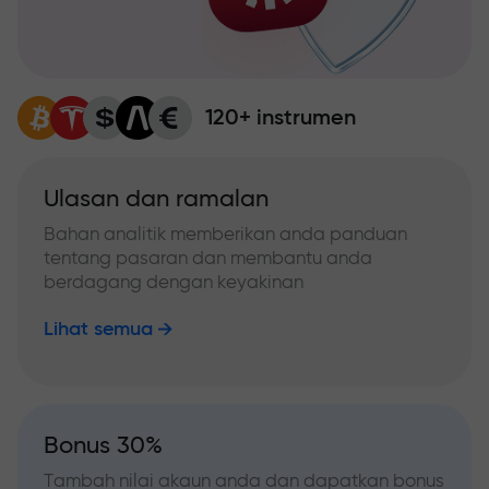
120+ instrumen
Ulasan dan ramalan
Bahan analitik memberikan anda panduan
tentang pasaran dan membantu anda
berdagang dengan keyakinan
Lihat semua
Bonus 30%
Tambah nilai akaun anda dan dapatkan bonus