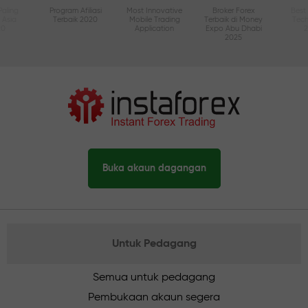
Paling
Program Afiliasi
Most Innovative
Broker Forex
Best
i Asia
Terbaik 2020
Mobile Trading
Terbaik di Money
Tec
20
Application
Expo Abu Dhabi
2025
Buka akaun dagangan
Untuk Pedagang
Semua untuk pedagang
Pembukaan akaun segera