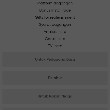
Platform dagangan
Bonus InstaTrade
Gifts for replenishment
Syarat dagangan
Analisis Insta
Carta Insta
TV Insta
Untuk Pedagang Baru
Pelabur
Untuk Rakan Niaga