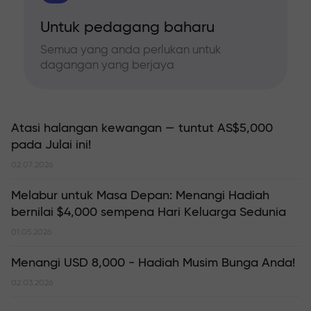
Untuk pedagang baharu
Semua yang anda perlukan untuk
dagangan yang berjaya
Atasi halangan kewangan — tuntut AS$5,000
pada Julai ini!
02.07.2026
Melabur untuk Masa Depan: Menangi Hadiah
bernilai $4,000 sempena Hari Keluarga Sedunia
01.05.2026
Menangi USD 8,000 - Hadiah Musim Bunga Anda!
02.03.2026