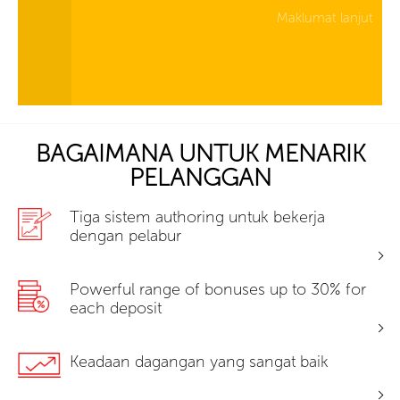
Maklumat lanjut
BAGAIMANA UNTUK MENARIK
PELANGGAN
Tiga sistem authoring untuk bekerja
dengan pelabur
Powerful range of bonuses up to 30% for
each deposit
Keadaan dagangan yang sangat baik