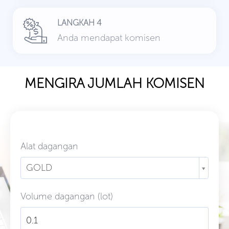
LANGKAH 4
Anda mendapat komisen
MENGIRA JUMLAH KOMISEN
Alat dagangan
GOLD
Volume dagangan (lot)