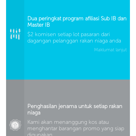
Dua peringkat program afiliasi Sub IB dan
Master IB
$2 komisen setiap lot pasaran dari
dagangan pelanggan rakan niaga anda
Maklumat lanjut
Penghasilan jenama untuk setiap rakan
niaga
Kami akan menanggung kos atau
menghantar barangan promo yang siap
digunakan