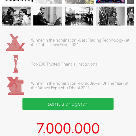
Winner in the nomination «Best Trading Technology» at
the Dubai Forex Expo 2024
Top 100 Trusted Financial Institutions
Winner in the nomination «Forex Broker Of The Year» at
the Money Expo Abu Dhabi 2025
Semua anugerah
7.000.000