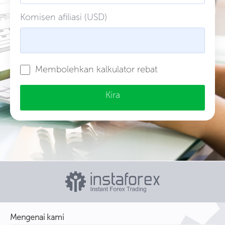
Komisen afiliasi (USD)
Membolehkan kalkulator rebat
Kira
Mengenai kami