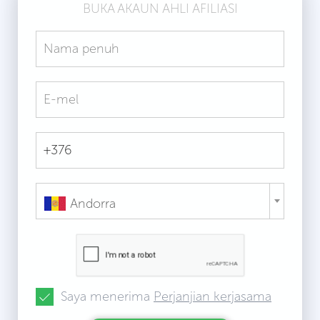
BUKA AKAUN AHLI AFILIASI
Andorra
Saya menerima
Perjanjian kerjasama