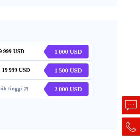
9 999
1 000
a
19 999
1 500
bih tinggi
2 000