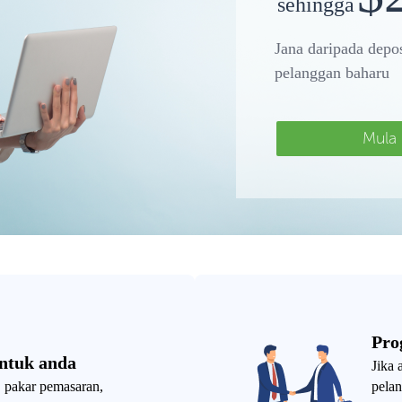
sehingga
Jana daripada depos
pelanggan baharu
Mula
Pro
untuk anda
Jika 
, pakar pemasaran,
pela