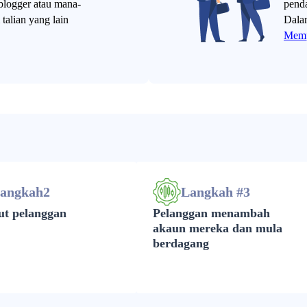
blogger atau mana-
pend
talian yang lain
Dalam
Memp
langkah2
Langkah #3
t pelanggan
Pelanggan menambah
akaun mereka dan mula
berdagang