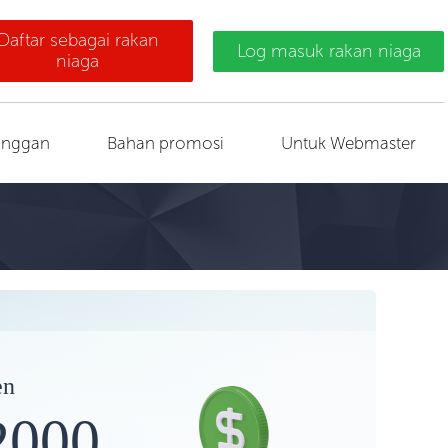
Daftar sebagai rakan
Log masuk rakan niaga
niaga
anggan
Bahan promosi
Untuk Webmaster
en
2000