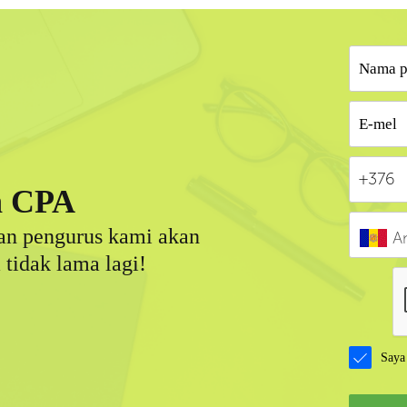
n CPA
an pengurus kami akan
A
tidak lama lagi!
Saya