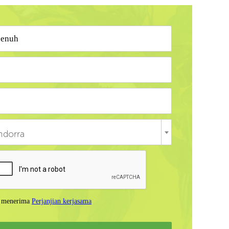
ndorra
 menerima
Perjanjian kerjasama