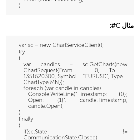
}
مثال C#:
var sc = new ChartServiceClient();
try
{
var candles = sc.GetCharts(new
ChartRequest{From = 0, To =
1351620300, Symbol = "EURUSD", Type =
ChartType.MN});
foreach (var candle in candles)
Console.WriteLine("Timestamp: {0};
Open: {1}", candle.Timestamp,
candle.Open);
}
finally
{
if(sc.State !=
CommunicationState.Closed)