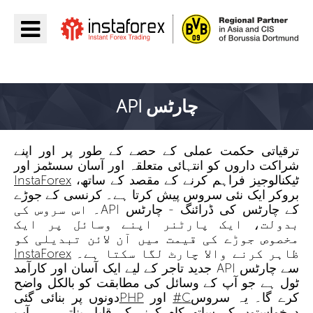
جائیں InstaForex
چارٹس API
ترقیاتی حکمت عملی کے حصے کے طور پر اور اپنے
شراکت داروں کو انتہائی متعلقہ اور آسان سسٹمز اور
ٹیکنالوجیز فراہم کرنے کے مقصد کے ساتھ،
InstaForex
بروکر ایک نئی سروس پیش کرتا ہے۔ کرنسی کے جوڑے
کے چارٹس کی ڈرائنگ - چارٹس API۔ اس سروس کی
بدولت، ایک پارٹنر اپنے وسائل پر ایک
مخصوص جوڑے کی قیمت میں آن لائن تبدیلی کو
ظاہر کرنے والا چارٹ لگا سکتا ہے۔
InstaForex
سے چارٹس API جدید تاجر کے لیے ایک آسان اور کارآمد
ٹول ہے جو آپ کے وسائل کی مطابقت کو بالکل واضح
کرے گا۔ یہ سروس
C#
اور
PHP
دونوں پر بنائی گئی
درخواستوں کے ساتھ کام کرنے کے قابل بناتی ہے. آپ