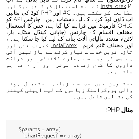
InstaForex
PI کے عام استعمال کو ڈاؤن لوڈ اور
مطالعہ کر سکتے ہیں۔
C#
اور
PHP
کوڈ کی مثالیں
اب ڈاؤن لوڈ کرنے کے لیے دستیاب ہیں۔ چارٹس API کو
OHLC
فارمیٹ میں فراہم کیا گیا ہے، جس کا استعمال
مختلف اقسام کے چارٹس (جاپانی کینڈل سٹک، بار،
لائن)، متعدد مالیاتی آلات بنانے کے لیے کیا جا سکتا ہے۔ ،
اور مختلف ٹائم فریم۔
InstaForex
کمپنی نئی اور
تازہ ترین خدمات تیار کرنے سے باز نہیں آتی
ہے جس کی وجہ سے ہمارے کلائنٹس اور شراکت
داروں کا کام زیادہ موثر اور آرام دہ ہو
جاتا ہے۔
دستاویز
میں سب سے زیادہ استعمال ہونے
والی پروگرامنگ زبانوں کے لیے ایپلی کیشنز
کی مثالیں شامل ہیں۔
مثال PHP:
$params = array(
'chartRequest' => array(