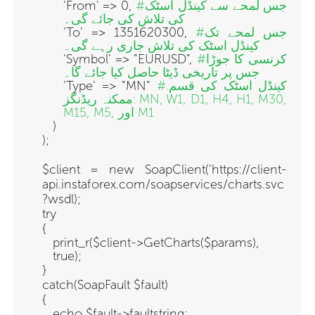
#جس لمحے سے کینڈل اسٹک
'From' => 0,
کی تلاش کی جائے گی۔
#جس لمحے تک
'To' => 1351620300,
کینڈل اسٹک کی تلاش جاری رہے گی۔
#کرنسی کا جوڑا
'Symbol' => "EURUSD",
جس پر تاریخی ڈیٹا حاصل کیا جائے گا۔
#کینڈل اسٹک کی قسم.
'Type' => "MN"
ممکنہ ریڈنگز: MN, W1, D1, H4, H1, M30,
M15, M5, اور M1
)
);
$client = new SoapClient('https://client-
api.instaforex.com/soapservices/charts.svc
?wsdl);
try
{
print_r($client->GetCharts($params),
true);
}
catch(SoapFault $fault)
{
echo $fault->faultstring;