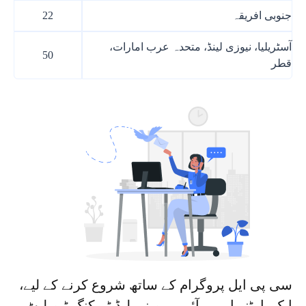
جنوبی افریقہ
22
آسٹریلیا، نیوزی لینڈ، متحدہ عرب امارات،
50
قطر
سی پی ایل پروگرام کے ساتھ شروع کرنے کے لیے،
ایک پارٹنر اے پی آئی پر مبنی لیڈ ٹریکنگ ٹیمپلیٹ