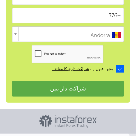
Andorra
مجھے قبول ہے
شراکت داری کا معائدہ
شراکت دار بنیں