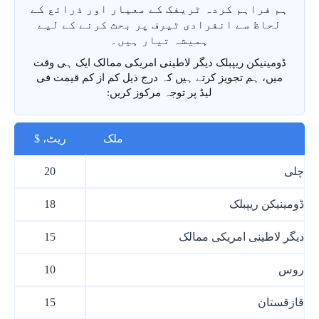
ہم فراہم کردہ ٹریفک کے معیار اور ذرائع کے
لحاظ سے انفرادی ٹیرف پر بحث کرنے کے لیے
ہمیشہ تیار ہیں۔
ڈومینیکن ریپبلک دیگر لاطینی امریکی ممالک ایک ہی وقت
میں، ہم تجویز کرتے ہیں کہ درج ذیل کم از کم قیمت فی
لیڈ پر توجہ مرکوز کریں:
ملک
ریٹ، $
چلی
20
ڈومینیکن ریپبلک
18
دیگر لاطینی امریکی ممالک
15
روس
10
قازقستان
15