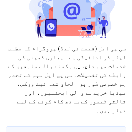
سی پی ایل (قیمت فی لیڈ) پروگرام کا مطلب
لیڈز کی ادائیگی ہے - ہماری کمپنی کی
خدمات میں دلچسپی رکھنے والے صارفین کے
رابطے کی تفصیلات۔ سی پی ایل مہم کے تحت،
ہم خصوصی طور پر الحاق شدہ نیٹ ورکس،
میڈیا خریدنے والی ایجنسیوں، اور
ثالثی ٹیموں کے ساتھ کام کرنے کے لیے
تیار ہیں۔