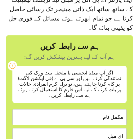
کے ساتھ ساتھ ایک ذاتی مینیجر تک رسائی حاصل
کرتا ہے جو تمام ابھرتے ہوئے مسائل کے فوری حل
کو یقینی بنائے گا۔
ہم سے رابطہ کریں
ہم آپ کے لیے بہترین پیشکش کریں گے:
اگر آپ میڈیا ایجنسی یا ملحقہ نیٹ ورک کی
نمائندگی کرتے ہیں اور سی پی اے (فی ایکشن لاگت)
پر کام کرنا چاہتے ہیں، تو براہ کرم انفرادی حالات
پر بات کرنے کے لیے اس فارم کا استعمال کرتے ہوئے
ہم سے رابطہ کریں۔