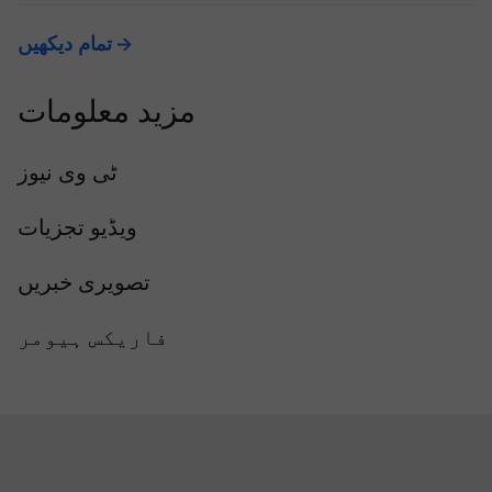
تمام دیکھیں
مزید معلومات
ٹی وی نیوز
ویڈیو تجزیات
تصویری خبریں
فاریکس ہیومر