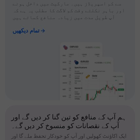
سے کم اسپریڈز ہیں۔ مارکیٹ میں داخل ہونے
اور باہر نکلتے وقت کم لاگت کا مطلب یہ ہے کہ
آپ طویل مدت میں زیادہ منافع کماتے ہیں
تمام دیکھیں
ہم آپ کے منافع کو تین گنا کر دیں گے اور
آپ کے نقصانات کو منسوخ کر دیں گے۔
ایک اکاؤنٹ کھولیں اور آپ کو خودکار تحفظ ملے گا اور