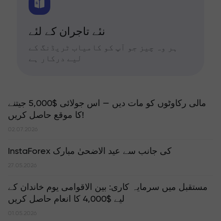
نئے تاجران کے لئے
ہر وہ چیز جو آپ کو کامیاب ٹریڈنگ کے
لیے درکار ہے
مالی رکاوٹوں کو مات دیں — اس جولائی $5,000 جیتنے
کا موقع حاصل کریں!
02.07.2026
InstaForex کی جانب سے عید الاضحیٰ مبارک
27.05.2026
مستقبل میں سرمایہ کاری: بین الاقوامی یوم خاندان کے
لیے $4,000 کا انعام حاصل کریں
01.05.2026