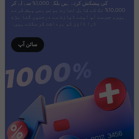
کی پیشکش کرتے ہیں بلکہ 1,000% سے لے کر
10,000% تک کے قابل تجارت بونس بھی پیش کرتے
ہیں، جس سے آپ اپنے ڈپازٹ سے درجنوں گنا بڑے
ڈرا ڈاؤن کو برداشت کر سکتے ہیں۔
سائن آپ