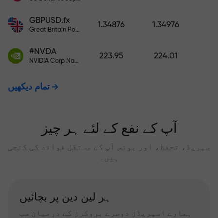
GBPUSD.fx
1.34876
1.34976
Great Britain Pound vs US Dollar
#NVDA
223.95
224.01
NVIDIA Corp Nasdaq Stock Exchange (Nasdaq) USD
تمام دیکھیں
آپ کے نفع کے لئے ہر چیز
سپریڈ، تحفظ، اور بونس آپ کے مستقل فوائد کی کنجی
ہیں۔
ہر لین دین پر بچائیں
ہمارے اسپریڈز دوسرے بروکرز کے درمیان سب