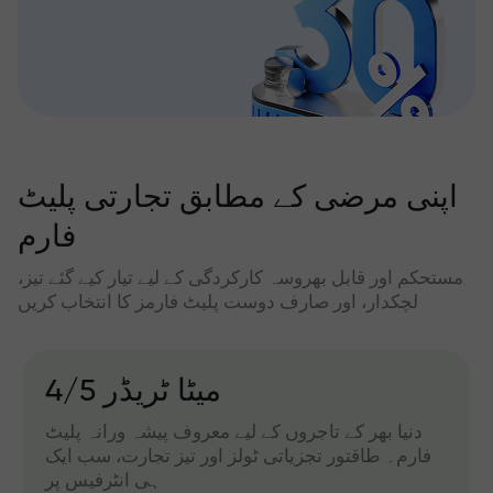
اپنی مرضی کے مطابق تجارتی پلیٹ
فارم
مستحکم اور قابل بھروسہ کارکردگی کے لیے تیار کیے گئے تیز،
لچکدار، اور صارف دوست پلیٹ فارمز کا انتخاب کریں
میٹا ٹریڈر 4/5
دنیا بھر کے تاجروں کے لیے معروف پیشہ ورانہ پلیٹ
فارم۔ طاقتور تجزیاتی ٹولز اور تیز تجارت، سب ایک
ہی انٹرفیس پر