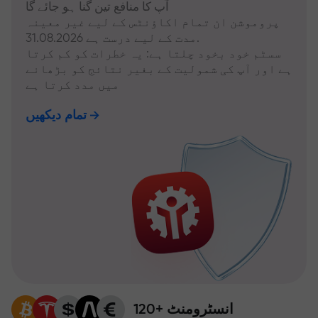
آپ کا منافع تین گنا ہو جائے گا
پروموشن ان تمام اکاؤنٹس کے لیے غیر معینہ
مدت کے لیے درست ہے 31.08.2026.
سسٹم خود بخود چلتا ہے: یہ خطرات کو کم کرتا
ہے اور آپ کی شمولیت کے بغیر نتائج کو بڑھانے
میں مدد کرتا ہے
تمام دیکھیں
120+ انسٹرومنٹ