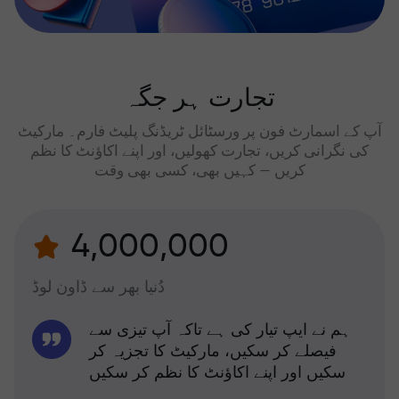
تجارت ہر جگہ
آپ کے اسمارٹ فون پر ورسٹائل ٹریڈنگ پلیٹ فارم۔ مارکیٹ
کی نگرانی کریں، تجارت کھولیں، اور اپنے اکاؤنٹ کا نظم
کریں — کہیں بھی، کسی بھی وقت
4,000,000
دُنیا بھر سے ڈاون لوڈ
ہم نے ایپ تیار کی ہے تاکہ آپ تیزی سے
فیصلے کر سکیں، مارکیٹ کا تجزیہ کر
سکیں اور اپنے اکاؤنٹ کا نظم کر سکیں