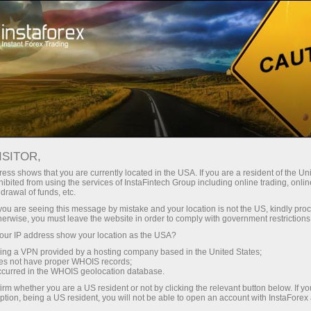
مختصر
سپریڈز — بڑا نفع
ISITOR,
ess shows that you are currently located in the USA. If you are a resident of the Uni
30% بونس
ibited from using the services of InstaFintech Group including online trading, online
انسٹا فاریکس کے ساتھ، آپ
drawal of funds, etc.
واقعی مسابقتی مواقع تک رسائی
ہر ڈیپازٹ پر
k you are seeing this message by mistake and your location is not the US, kindly pro
حاصل کرتے ہیں: 1:5000 تک کا فائدہ،
herwise, you must leave the website in order to comply with government restrictions
مارکیٹ میں کچھ بہترین اسپریڈز اور
ur IP address show your location as the USA?
رفتار
کمیشنز، اور ٹریڈنگ اسٹاک اور انڈیکس
sing a VPN provided by a hosting company based in the United States;
کے لیے فائدہ مند حالات۔
oes not have proper WHOIS records;
تجارت اور ہائی ویز پر
occurred in the WHOIS geolocation database.
irm whether you are a US resident or not by clicking the relevant button below. If y
ption, being a US resident, you will not be able to open an account with InstaForex
ہم نے ایک بونس سسٹم تیار کیا ہے جو
آپ کا اپنا گفٹ جیک پوٹ