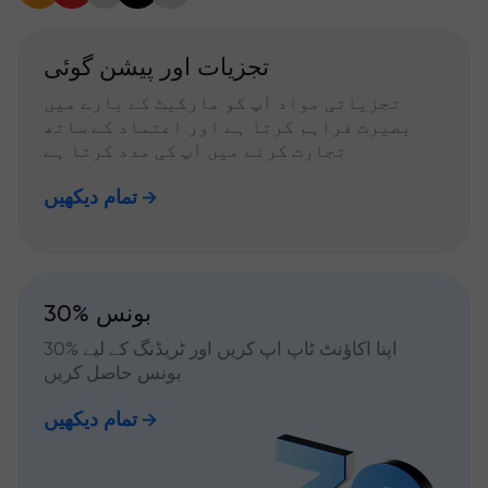
تجزیات اور پیشن گوئی
تجزیاتی مواد آپ کو مارکیٹ کے بارے میں
بصیرت فراہم کرتا ہے اور اعتماد کے ساتھ
تجارت کرنے میں آپ کی مدد کرتا ہے
تمام دیکھیں
30% بونس
اپنا اکاؤنٹ ٹاپ اپ کریں اور ٹریڈنگ کے لیے %30
بونس حاصل کریں
تمام دیکھیں