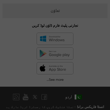
تعاؤن
تجارتی پلیٹ فارم ڈاؤن لوڈ کریں
See more...
اردو
انسٹا فاریکس برانڈ
انسٹا فنٹیک گروپ کا رجسٹرڈ ٹریڈ مارک ہے