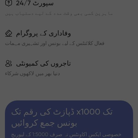
سپورٹ 24/7
ماہرین کسی بھی وقت مدد کے لیے دستیاب ہیں
وفاداری کے پروگرام
فعال کلائنٹس کے لیے بونس اور تشہیری مہمات
تاجروں کی کمیونٹی
دنیا بھر میں لاکھوں شرکاء
ڈپازٹ کی رقم تک x1000 تک
بونس جمع کروائیں
خصوصی ایکس اکاونٹس نہ صرف 1:5000 کے لیوریج