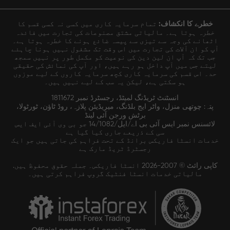
خطرے کا انکشاف:
تمام سرمایہ کاری میں کسی نہ کسی قسم کا
خطرہ ہوتا ہے۔ مالیاتی مشتق مصنوعات کی تجارت میں فائدہ
اٹھانے کی وجہ سے تیزی سے پیسہ ضائع ہونے کا خطرہ ہوتا ہے۔
آپ کو ان آلات کی تجارت میں اس وقت تک مشغول نہیں ہونا چاہئے
جب تک کہ آپ ان لین دین کی نوعیت کو مکمل طور پر نہیں سمجھ
لیتے جس میں آپ داخل ہو رہے ہیں، اور آپ کی نمائش کی حقیقی
حد۔ اس قسم کی سرمایہ کاری کچھ سرمایہ کاروں کے لیے موزوں
ہو سکتی ہے، لیکن یہ سب کے لیے نہیں ہیں۔
انسٹنٹ ٹریڈنگ لمیٹڈ، رجسٹرڈ نمبر 1811672
پتہ: چوتھی منزل، واٹر ایج بلڈنگ، میریڈیئن پلازہ، روڈ ٹاؤن، ٹورٹولا،
برٹش ورجن آئی لینڈ
لائسنس نمبر ایس آئی بی اے/ایل/14/1082 جو بی وی آئی ایف ایس
سی کے ذریعے جاری کیا گیا ہے
خدمات انسٹا فاریکس برانڈ کے تحت فراہم کی جاتی ہیں جو ایک
رجسٹرڈ ٹریڈ مارک ہے
کاپی رائٹ © 2007-2026 انسٹا فاریکس۔ جملہ حقوق محفوظ ہیں.
مالیاتی خدمات انسٹا فنٹیک گروپ فراہم کرتی ہیں۔