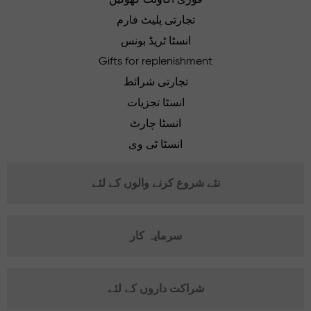
تجارتی پلیٹ فارم
انسٹا ٹریڈ بونس
Gifts for replenishment
تجارتی شرائط
انسٹا تجزیات
انسٹا چارٹ
انسٹا ٹی وی
نئے شروع کرنے والوں کے لئے
سرمایہ کار
شراکت داروں کے لئے