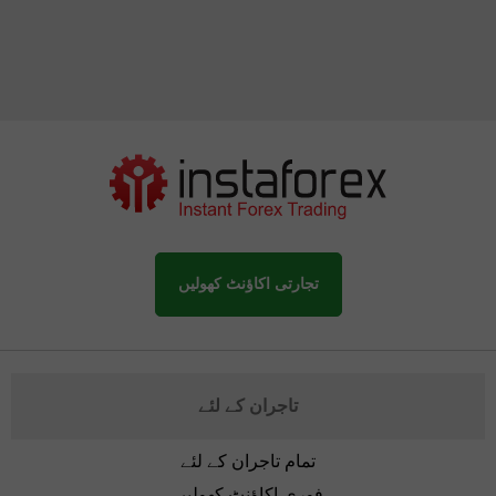
تجارتی اکاؤنٹ کھولیں
تاجران کے لئے
تمام تاجران کے لئے
فوری اکاؤنٹ کھولیں