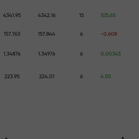
os níveis
colha um presente no valor de até $1,5
4341.95
4342.16
15
105.65
risco — garanti
,
157.763
157.844
6
-0.608
1.34876
1.34976
6
0.00345
 X1000 — o maio
223.95
224.01
6
4.50
r do mercado