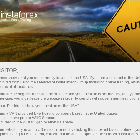
instanânea da conta
Plataforma de negociação
ra Iniciantes
Para Investidores
Para Parceiros
Campa
staFo
ISITOR,
ess shows that you are currently located in the USA. If you are a resident of the Uni
ibited from using the services of InstaFintech Group including online trading, online
drawal of funds, etc.
k you are seeing this message by mistake and your location is not the US, kindly pro
herwise, you must leave the website in order to comply with government restrictions
ur IP address show your location as the USA?
sing a VPN provided by a hosting company based in the United States;
oes not have proper WHOIS records;
occurred in the WHOIS geolocation database.
irm whether you are a US resident or not by clicking the relevant button below. If y
ption, being a US resident, you will not be able to open an account with InstaForex