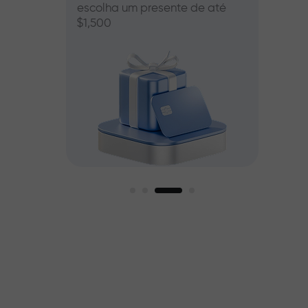
escolha um presente de até
00
$1,500
mos
r