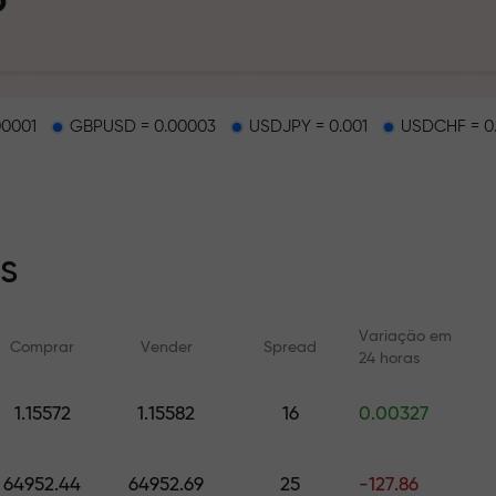
pósito
00001
GBPUSD = 0.00003
USDJPY = 0.001
USDCHF = 0
na estrada
s
sa exclusiva d
Variação em
Comprar
Vender
Spread
24 horas
1.15572
1.15582
16
0.00327
l
Cursos online
Análises com F
Aprenda a negociar do zero —
Previsões diárias par
cursos e webinars para todos
cripto e futuros
64952.44
64952.69
25
-127.86