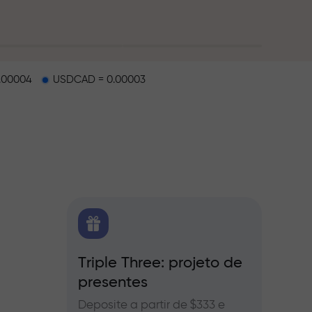
.00004
USDCAD = 0.00003
e
X.CO
Triple Three: projeto de
Bônus
presentes
a Forex,
Partic
InstaFo
Deposite a partir de $333 e