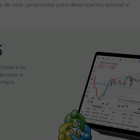
eis de usar, projetadas para desempenho estável e
5
 traders no
derosas e
erface