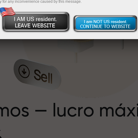
y for any inconvenience caused by this message.
e
e
mos — lucro má
%