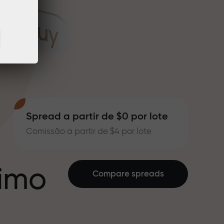
Spread a partir de $0 por lote
Comissão a partir de $4 por lote
ximo
Compare spreads