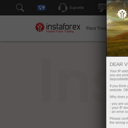
Suporte
Abertura 
Para Traders
Pa
In
DEAR V
Your IP addr
you are proh
deposit/with
If you thin
website. Ot
Why does yo
- you are u
- your IP d
- an error 
Please conf
the wrong o