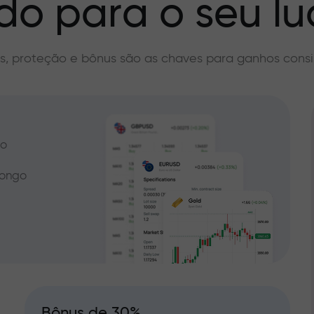
do para o seu lu
s, proteção e bônus são as chaves para ganhos consi
do
longo
Bônus de 30%