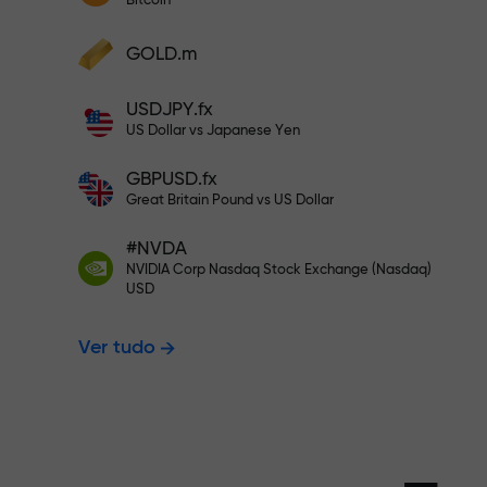
Bitcoin
Deposite a partir de $333 — e es
Deposite fundos e receba um bônus
GOLD.m
1.000 vezes maior que seu depósito.
Negocie sem 
X1000 — é real. Quanto maior o depósito
USDJPY.fx
maior o multiplicador.
US Dollar vs Japanese Yen
seus lucros
GBPUSD.fx
Great Britain Pound vs US Dollar
#NVDA
Bônus de até
NVIDIA Corp Nasdaq Stock Exchange (Nasdaq)
USD
Ver tudo
multiplicado