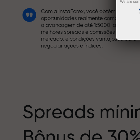
We are sorr
Com a InstaForex, você obtém acesso a
oportunidades realmente competitivas:
alavancagem de até 1:5000, alguns dos
melhores spreads e comissões do
mercado, e condições vantajosas para
negociar ações e índices.
Desenvolvemos um sistema de bônus qu
torna a negociação ainda mais
mero
interessante. Cada cliente da InstaForex
pode receber um bônus de até 30% sobr
o depósito e aproveitar outras
promoções e ofertas especiais.
Spreads míni
A velocidade das pistas e a do trading
Bônus de 30
compartilham os mesmos valores. Aleš
Loprais traz energia e disciplina para o