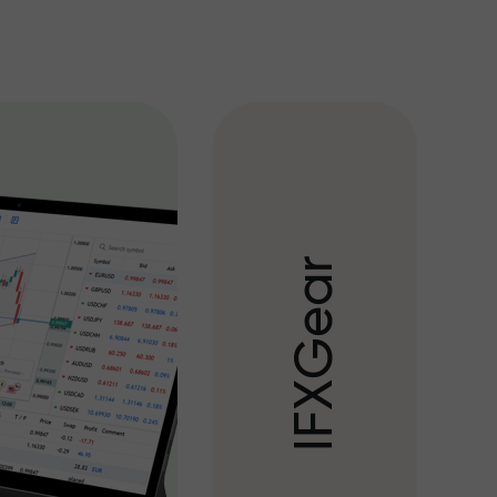
r
a
e
G
X
F
I