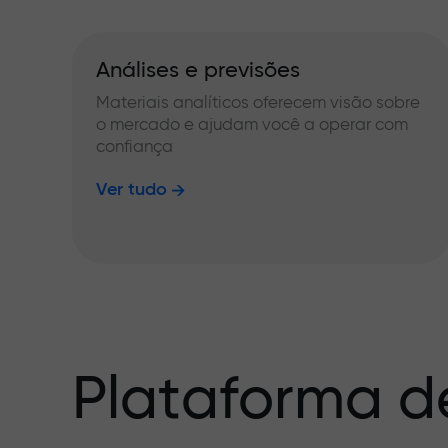
Análises e previsões
Materiais analíticos oferecem visão sobre
o mercado e ajudam você a operar com
confiança
Ver tudo
Plataforma d