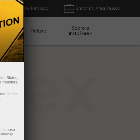
Depósito/Retirada
Entrar na Área Pessoal
Sobre a
nhas
Relaxe
InstaForex
rex
ted States,
 transfers,
ceed to the
.
ou choose
 anyway.