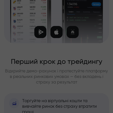
Перший крок до трейдингу
Відкрийте демо-рахунок і протестуйте платформу
в реальних ринкових умовах — без вкладень і
страху за результат
Торгуйте на віртуальні кошти та
вивчайте ринок без страху втратити
гроші