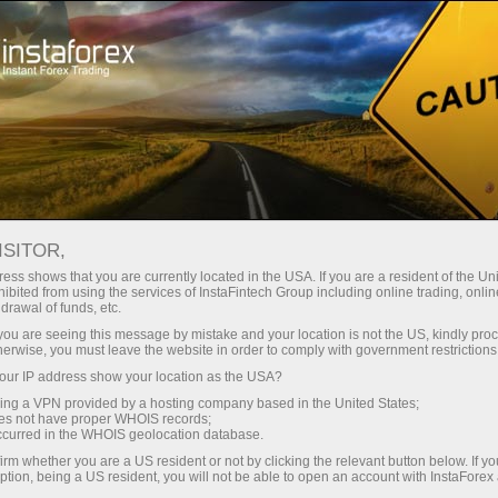
Мінімальні спреди - максимум
вигоди
ISITOR,
ess shows that you are currently located in the USA. If you are a resident of the Uni
Бонус 30% на кожен депозит
ibited from using the services of InstaFintech Group including online trading, online
З InstaForex ви отримуєте доступ
drawal of funds, etc.
до дійсно конкурентних
k you are seeing this message by mistake and your location is not the US, kindly pro
можливостей: кредитне плече до
herwise, you must leave the website in order to comply with government restrictions
1:5000, одні з найкращих
ur IP address show your location as the USA?
Швидкість
спредів та комісій на ринку, а
sing a VPN provided by a hosting company based in the United States;
також привабливі умови для
oes not have proper WHOIS records;
у трейдингу і на трасі
occurred in the WHOIS geolocation database.
торгівлі акціями та індексами
irm whether you are a US resident or not by clicking the relevant button below. If y
ption, being a US resident, you will not be able to open an account with InstaForex
Ваш особистий джекпот подарунків
Ми розробили бонусну систему,