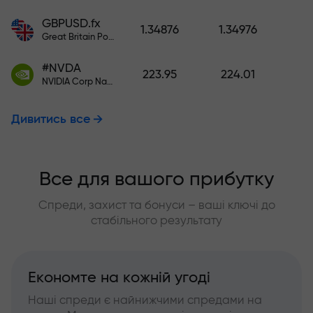
GBPUSD.fx
1.34876
1.34976
Great Britain Pound vs US Dollar
#NVDA
223.95
224.01
NVIDIA Corp Nasdaq Stock Exchange (Nasdaq) USD
Дивитись все
Все для вашого прибутку
Спреди, захист та бонуси – ваші ключі до
стабільного результату
Економте на кожній угоді
Наші спреди є найнижчими спредами на