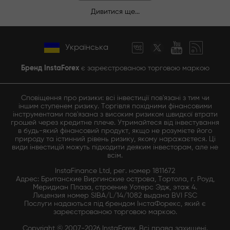
Дивитися ще...
Українська
Бренд InstaForex
є зареєстрованою торговою маркою
Сповіщення про ризики: всі інвестиції пов'язані з тим чи
іншим ступенем ризику. Торгівля похідними фінансовими
інструментами пов'язана з високим ризиком швидкої втрати
грошей через кредитне плече. Утримайтеся від інвестування
в будь-який фінансовий продукт, якщо не розумієте його
природу та істинний рівень ризику, якому наражаєтеся. Ці
види інвестицій можуть підходити деяким інвесторам, але не
всім.
InstaFinance Ltd, рег. номер 1811672
Адрес: Британские Виргинские острова, Тортола, г. Роуд,
Меридиан Плаза, строение Уотерс Эдж, этаж 4.
Лицензия номер SIBA/L/14/1082 выдана BVI FSC
Послуги надаються під брендом ІнстаФорекс, який є
зареєстрованою торговою маркою.
Copyright © 2007-2026 InstaForex. Всі права захищені.