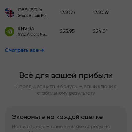
GBPUSD.fx
1.35027
1.35039
Great Britain Pound vs US Dollar
#NVDA
223.95
224.01
NVIDIA Corp Nasdaq Stock Exchange (Nasdaq) USD
Смотреть все
Всё для вашей прибыли
Спреды, защита и бонусы — ваши ключи к
стабильному результату
Экономьте на каждой сделке
Наши спреды — самые низкие спреды на