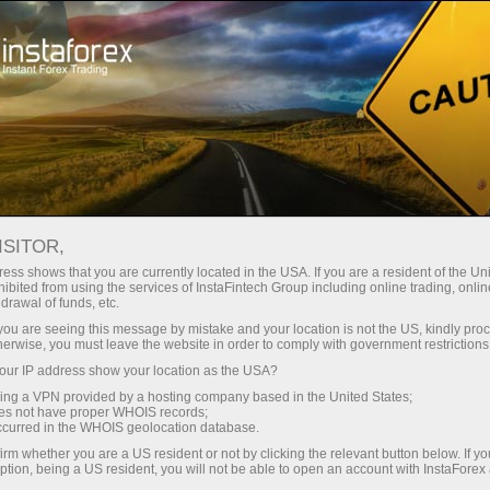
Минимальные
спреды — максимум выгоды
ISITOR,
ess shows that you are currently located in the USA. If you are a resident of the Uni
Бонус 30%
ibited from using the services of InstaFintech Group including online trading, online
С InstaForex вы получаете
drawal of funds, etc.
доступ к действительно
на каждый депозит
k you are seeing this message by mistake and your location is not the US, kindly pro
конкурентным возможностям:
herwise, you must leave the website in order to comply with government restrictions
кредитное плечо до 1:5000, одни
ur IP address show your location as the USA?
Скорость
из лучших спредов и комиссий
sing a VPN provided by a hosting company based in the United States;
на рынке, а также
oes not have proper WHOIS records;
в трейдинге и на трассе
occurred in the WHOIS geolocation database.
привлекательные условия для
irm whether you are a US resident or not by clicking the relevant button below. If y
торговли акциями и индексами
ption, being a US resident, you will not be able to open an account with InstaForex
Ваш личный джекпот подарков
Мы разработали бонусную