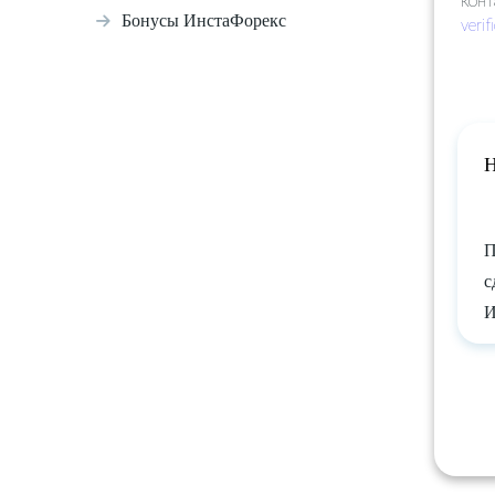
конт
Бонусы ИнстаФорекс
veri
Н
П
с
И