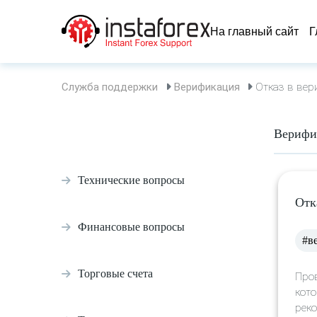
На главный сайт
Г
Служба поддержки
Верификация
Отказ в вер
Верифи
Технические вопросы
Отк
Финансовые вопросы
#в
Торговые счета
Пров
кото
реко