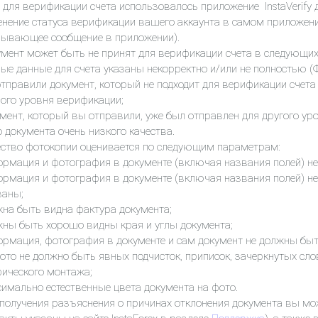
 для верификации счета использовалось приложение InstaVerify
нение статуса верификации вашего аккаунта в самом приложени
лывающее сообщение в приложении).
мент может быть не принят для верификации счета в следующих
ые данные для счета указаны некорректно и/или не полностью (Ф
тправили документ, который не подходит для верификации счета
ого уровня верификации;
мент, который вы отправили, уже был отправлен для другого ур
 документа очень низкого качества.
ство фотокопии оценивается по следующим параметрам:
рмация и фотография в документе (включая названия полей) н
рмация и фотография в документе (включая названия полей) н
заны;
на быть видна фактура документа;
ны быть хорошо видны края и углы документа;
рмация, фотография в документе и сам документ не должны бы
ото не должно быть явных подчисток, приписок, зачеркнутых сло
ического монтажа;
имально естественные цвета документа на фото.
получения разъяснения о причинах отклонения документа вы мож