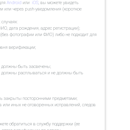
 для
Android
или
iOS
, вы можете увидеть
и или через push-уведомления (короткое
 случаях:
ИО, дата рождения, адрес регистрации);
 (без фотографии или ФИО) либо не подходит для
овня верификации;
е должны быть засвечены;
е должны расплываться и не должны быть
ть закрыты посторонними предметами;
в или иных не оговоренных исправлений, следов
ете обратиться в службу поддержки (ее