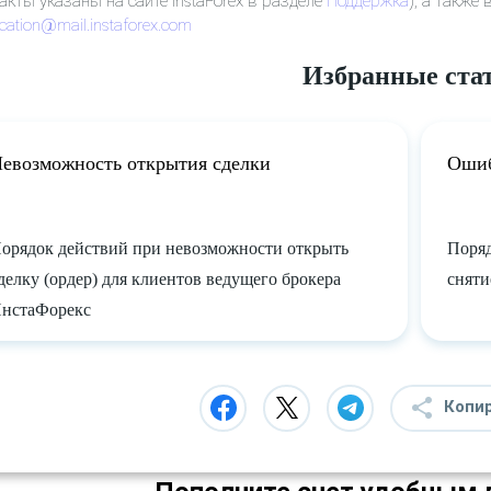
акты указаны на сайте InstaForex в разделе
Поддержка
), а также
fication@mail.instaforex.com
Избранные ста
евозможность открытия сделки
Ошиб
орядок действий при невозможности открыть
Поряд
делку (ордер) для клиентов ведущего брокера
сняти
нстаФорекс
Копи