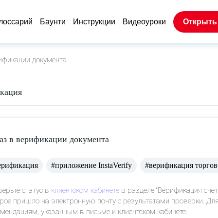
лоссарий
Баунти
Инструкции
Видеоуроки
Открыть
ификации документа
кация
аз в верификации документа
ерификация
#приложение InstaVerify
#верификация торгов
ерьте статус в
клиентском кабинете
в разделе “Верификация счет
рое пришло на электронную почту с результатами проверки. Дл
мендациям, указанным в письме и клиентском кабинете.