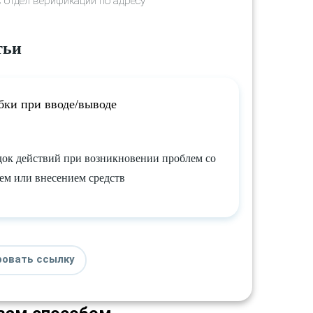
 в отдел верификации по адресу
тьи
ки при вводе/выводе
ок действий при возникновении проблем со
ем или внесением средств
ровать ссылку