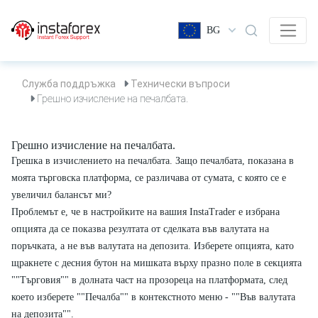
BG
Служба поддръжка
Технически въпроси
Грешно изчисление на печалбата.
Грешно изчисление на печалбата.
Грешка в изчислението на печалбата. Защо печалбата, показана в
моята търговска платформа, се различава от сумата, с която се е
увеличил балансът ми?
Проблемът е, че в настройките на вашия InstaTrader е избрана
опцията да се показва резултата от сделката във валутата на
поръчката, а не във валутата на депозита. Изберете опцията, като
щракнете с десния бутон на мишката върху празно поле в секцията
""Търговия"" в долната част на прозореца на платформата, след
което изберете ""Печалба"" в контекстното меню - ""Във валутата
на депозита"".