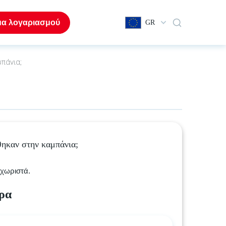
μα λογαριασμού
GR
πάνια;
θηκαν στην καμπάνια;
εχωριστά.
ρα