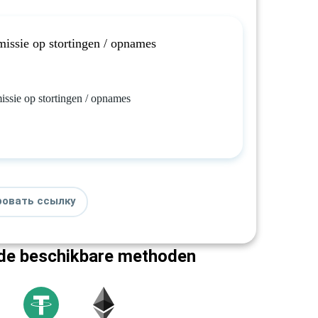
ssie op stortingen / opnames
ssie op stortingen / opnames
ровать ссылку
 de beschikbare methoden