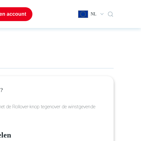
en account
NL
n?
met de Rollover-knop tegenover de winstgevende
elen