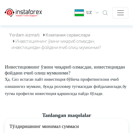
UZ
Yordam xizmati
Компания сервислари
Инвестициянинг ўзини чиқариб олмасдан,
инвестициядан фойдани ечиб олиш мумкинми?
Инвестициянинг ўзини чиқариб олмасдан, инвестициядан
фойдани ечиб олиш мумкинми?
Ҳа, Сиз истаган пайт инвестиция бўйича профитингизни ечиб
олишингиз мумкин, бунда ролловер тугмасидан фойдаланилади,бу
тугма профитли инвестиция қаршисида пайдо бўлади.
Tanlangan maqolalar
Тўлдиришнинг минимал суммаси