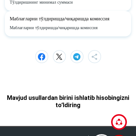
Тўлдиришнинг минимал суммаси
Маблағларни тўлдиришда/чиқаришда комиссия
Маблағларни тўлдиришда/чиқаришда комиссия
Mavjud usullardan birini ishlatib hisobingizni
to‘ldiring