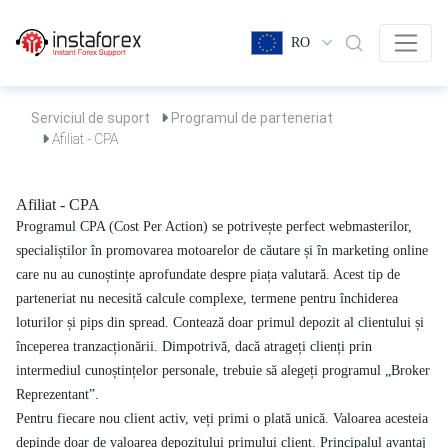
RO
Serviciul de suport
Programul de parteneriat
Afiliat - CPA
Afiliat - CPA
Programul CPA (Cost Per Action) se potrivește perfect webmasterilor,
specialiștilor în promovarea motoarelor de căutare și în marketing online
care nu au cunoștințe aprofundate despre piața valutară. Acest tip de
parteneriat nu necesită calcule complexe, termene pentru închiderea
loturilor și pips din spread. Contează doar primul depozit al clientului și
începerea tranzacționării. Dimpotrivă, dacă atrageți clienți prin
intermediul cunoștințelor personale, trebuie să alegeți programul „Broker
Reprezentant”.
Pentru fiecare nou client activ, veți primi o plată unică. Valoarea acesteia
depinde doar de valoarea depozitului primului client. Principalul avantaj