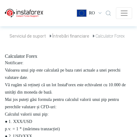
RO
Serviciul de suport
Întrebări financiare
Calculator Forex
Calculator Forex
Notificare:
Valoarea unui pip este calculată pe baza ratei actuale a unei perechi
valutare date.
Vă rugăm să rețineți că un lot InstaForex este echivalent cu 10.000 de
unități din moneda de bază.
Mai jos puteți găsi formula pentru calculul valorii unui pip pentru
perechile valutare și CFD-uri:
Calculul valorii unui pip:
● 1. XXX/USD
p.v. = 1 * (mărimea tranzacției)
● 2. USD/XXX