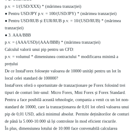
p.v. = 1/(USD/XXX) * (mărimea tranzacției)
● Pentru USD/JPY p.v. = 100/(USD/JPY) * (mărimea tranzacției)
● Pentru USD/RUB și EUR/RUB p.v. = 10/(USD/RUB) * (mărimea
tranzacției)
● 3. AAA/BBB
p.v. = (AAA/USD)/(AAA/BBB) * (mărimea tranzacției)
Calculul valorii unui pip pentru un CFD:
p.v. = volumul * dimensiunea contractului * modificarea minimă a
prețului
De ce InstaForex folosește valoarea de 10000 unități pentru un lot în
locul celei standard de 100000?
InstaForex oferă o oportunitate de tranzacționare pe Forex folosind trei
tipuri de conturi într-unul: Micro Forex, Mini Forex și Forex Standard.
Pentru a face posibilă această tehnologie, compania a venit cu un lot non-
standard de 10000, care la tranzacționarea de 0,01 lot oferă valoarea unui
pip de 0,01 USD, adică minimul absolut. Permite deținătorilor de conturi
de până la 5.000-10.000 să își controleze în mod eficient riscurile.
În plus, dimensiunea lotului de 10.000 face convenabilă calcularea