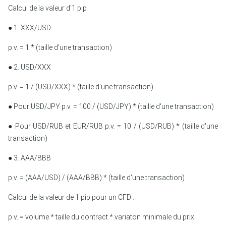
Calcul de la valeur d'1 pip :
●
1. XXX/USD
p.v. = 1 * (taille d'une transaction)
●
2. USD/XXX
p.v. = 1 / (USD/XXX) * (taille d'une transaction)
●
Pour USD/JPY p.v. = 100 / (USD/JPY) * (taille d'une transaction)
●
Pour USD/RUB et EUR/RUB p.v. = 10 / (USD/RUB) * (taille d'une
transaction)
●
3. AAA/BBB
p.v. = (AAA/USD) / (AAA/BBB) * (taille d'une transaction)
Calcul de la valeur de 1 pip pour un CFD :
p.v. = volume * taille du contract * variaton minimale du prix