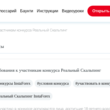
лоссарий
Баунти
Инструкции
Видеоуроки
Открыть
астникам конкурса Реальный Скальпинг
сы
бования к участникам конкурса Реальный Скальпинг
онкурсы InstaForex
#условия конкурса
#участвовать в конк
еальный Скальпинг InstaForex
участию в конкурсе допускаются лица, достигшие 18-летнего воз