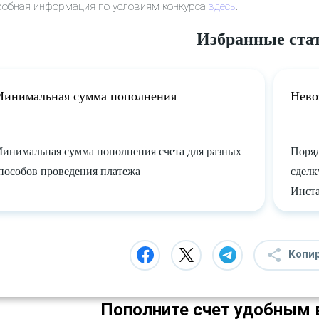
робная информация по условиям конкурса
здесь
.
Избранные ста
инимальная сумма пополнения
Нево
инимальная сумма пополнения счета для разных
Поряд
пособов проведения платежа
сделк
Инст
Копи
Пополните счет удобным 