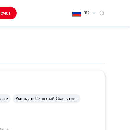
 счет
RU
урсе
#конкурс Реальный Скальпинг
раста
.