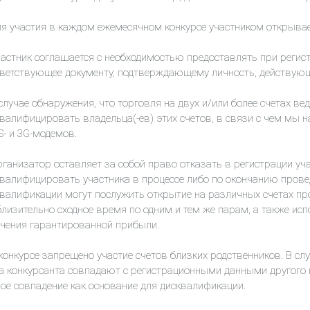
я участия в каждом ежемесячном конкурсе участником открыва
частник соглашается с необходимостью предоставлять при регис
ветствующее документу, подтверждающему личность, действующ
 случае обнаружения, что торговля на двух и/или более счетах ве
валифицировать владельца(-ев) этих счетов, в связи с чем мы 
- и 3G-модемов.
ганизатор оставляет за собой право отказать в регистрации уч
валифицировать участника в процессе либо по окончанию прове
валификации могут послужить открытие на различных счетах п
лизительно сходное время по одним и тем же парам, а также исп
учения гарантированной прибыли
.
конкурсе запрещено участие счетов близких родственников. В сл
а конкурсанта совпадают с регистрационными данными другого
ое совпадение как основание для дисквалификации
.