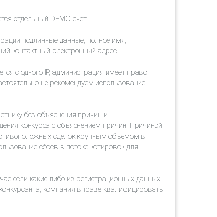
ется отдельный DEMO-счет
.
трации подлинные данные, полное имя,
ий контактный электронный адрес.
дется с одного IP, администрация имеет право
настоятельно не рекомендуем использование
астнику без объяснения причин и
дения конкурса с объяснением причин. Причиной
ротивоположных сделок крупным объемом в
ользование сбоев в потоке котировок для
учае если какие-либо из регистрационных данных
 конкурсанта, компания вправе квалифицировать