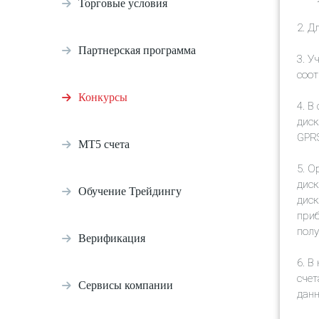
Торговые условия
2.
Дл
Партнерская программа
3. У
соот
Конкурсы
4. В
диск
GPRS
МТ5 счета
5.
Ор
диск
Обучение Трейдингу
диск
приб
пол
Верификация
6.
В 
счет
Сервисы компании
данн