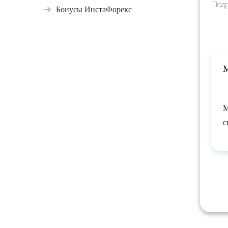
Под
Бонусы ИнстаФорекс
М
М
с