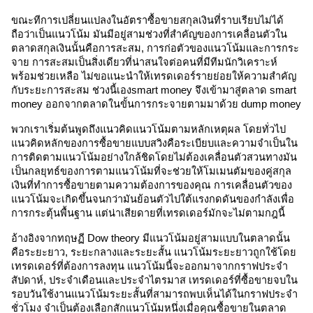
ขณะทีการเปลี่ยนแปลงในอัตราซื้อขายสกุลเงินที่ราบเรียบไม่ได้
ถือว่าเป็นแนวโน้ม มันมีอยู่สามช่วงที่สำคัญของการเคลื่อนตัวใน
ตลาดสกุลเงินนั้นคือการสะสม, การก่อตัวของแนวโน้มและการกระ
จาย การสะสมเป็นสิ่งเดียวที่น่าสนใจต่อคนที่มีทีมนักวิเคราะห์
พร้อมช่วยเหลือ ไม่ขอแนะนำให้เทรดเดอร์รายย่อยให้ความสำคัญ
กับระยะการสะสม ช่วงนี้เองsmart money จึงเข้ามาสู่ตลาด smart 
money ออกจากตลาดในขั้นการกระจายตามมาด้วย dump money
พวกเราเริ่มต้นพูดถึงแนวคิดแนวโน้มตามหลักเหตุผล โดยทั่วไป
แนวคิดหลักของการซื้อขายแบบสวิงคือระเบียบและความจำเป็นใน
การติดตามแนวโน้มอย่างใกล้ชิดโดยไม่ต้องเคลื่อนตัวสวนทางมัน 
เป็นกลยุทธ์ของการตามแนวโน้มที่จะช่วยให้โมเมนตัมของคู่สกุล
เงินที่ทำการซื้อขายตามความต้องการของคุณ การเคลื่อนตัวของ
แนวโน้มจะเกิดขึ้นจนกว่ามันย้อนตัวไปใต้แรงกดดันของกำลังเพื่อ
การกระตุ้นพื้นฐาน แต่น่าเสียดายที่เทรดเดอร์มักจะไม่ตามกฎนี้ 
อ้างอิงจากทฤษฏี Dow theory มีแนวโน้มอยู่สามแบบในตลาดนั้น
คือระยะยาว, ระยะกลางและระยะสั้น แนวโน้มระยะยาวถูกใช้โดย
เทรดเดอร์ที่ต้องการลงทุน แนวโน้มนี้จะออกมาจากกราฟประจำ
สัปดาห์, ประจำเดือนและประจำไตรมาส เทรดเดอร์ที่ซื้อขายจบใน
รอบวันใช้งานแนวโน้มระยะสั้นที่สามารถพบเห็นได้ในกราฟประจำ
ชั่วโมง จำเป็นต้องเลือกสักแนวโน้มหนึ่งเมื่อคุณซื้อขายในตลาด