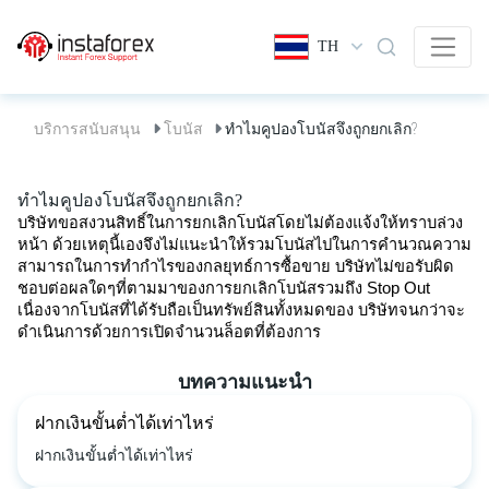
TH
บริการสนับสนุน
โบนัส
ทำไมคูปองโบนัสจึงถูกยกเลิก?
ทำไมคูปองโบนัสจึงถูกยกเลิก?
บริษัทขอสงวนสิทธิ์ในการยกเลิกโบนัสโดยไม่ต้องแจ้งให้ทราบล่วง
หน้า ด้วยเหตุนี้เองจึงไม่แนะนำให้รวมโบนัสไปในการคำนวณความ
สามารถในการทำกำไรของกลยุทธ์การซื้อขาย บริษัทไม่ขอรับผิด
ชอบต่อผลใดๆที่ตามมาของการยกเลิกโบนัสรวมถึง Stop Out 
เนื่องจากโบนัสที่ได้รับถือเป็นทรัพย์สินทั้งหมดของ บริษัทจนกว่าจะ
ดำเนินการด้วยการเปิดจำนวนล็อตที่ต้องการ
บทความแนะนำ
ฝากเงินขั้นต่ำได้เท่าไหร่
ฝากเงินขั้นต่ำได้เท่าไหร่