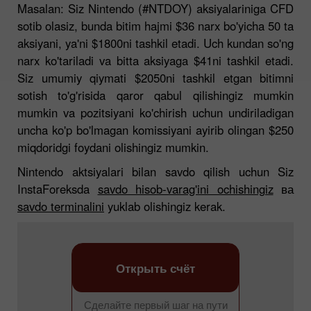
Masalan: Siz Nintendo (#NTDOY) aksiyalariniga CFD
sotib olasiz, bunda bitim hajmi $36 narx bo'yicha 50 ta
aksiyani, ya'ni $1800ni tashkil etadi. Uch kundan so'ng
narx ko'tariladi va bitta aksiyaga $41ni tashkil etadi.
Siz umumiy qiymati $2050ni tashkil etgan bitimni
sotish to'g'risida qaror qabul qilishingiz mumkin
mumkin va pozitsiyani ko'chirish uchun undiriladigan
uncha ko'p bo'lmagan komissiyani ayirib olingan $250
miqdoridgi foydani olishingiz mumkin.
Nintendo aktsiyalari bilan savdo qilish uchun Siz
InstaForeksda
savdo hisob-varag'ini ochishingiz
ва
savdo terminalini
yuklab olishingiz kerak.
Открыть счёт
Сделайте первый шаг на пути