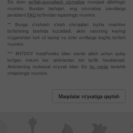
Siz doim
qo'llab-quvvatlash xizmatiga
murojaat qilishingiz
mumkin. Bundan tashqari, eng ommabop savollarga
javoblarni
FAQ
bo'limidan topishingiz mumkin.
**
Bunga o'xshash o'sish cho'qqilari loyiha mashhur
bo'lishining boshida kuzatiladi, aktiv narxining keyingi
o'zgarishlari turli xil tashqi va ichki omillarga bog'liq bo'lishi
mumkin.
***
#NTDOY InstaForeks bilan savdo qilish uchun qulay
bo'lgan imkoni bor aktivlardan biri bo'lib hisoblanadi.
Aktivlarning mufassal ro'yxati bilan Siz
bu yerda
tanishib
chiqishingiz mumkin.
Maqolalar ro'yxatiga qaytish