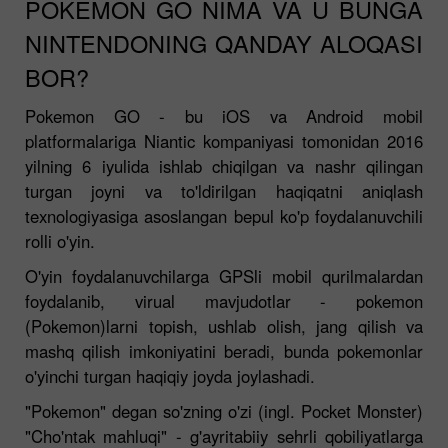
POKEMON GO NIMA VA U BUNGA
NINTENDONING QANDAY ALOQASI
BOR?
Pokemon GO - bu iOS va Android mobil
platformalariga Niantic kompaniyasi tomonidan 2016
yilning 6 iyulida ishlab chiqilgan va nashr qilingan
turgan joyni va to'ldirilgan haqiqatni aniqlash
texnologiyasiga asoslangan bepul ko'p foydalanuvchili
rolli o'yin.
O'yin foydalanuvchilarga GPSli mobil qurilmalardan
foydalanib, virual mavjudotlar - pokemon
(Pokemon)larni topish, ushlab olish, jang qilish va
mashq qilish imkoniyatini beradi, bunda pokemonlar
o'yinchi turgan haqiqiy joyda joylashadi.
"Pokemon" degan so'zning o'zi (ingl. Pocket Monster)
"Cho'ntak mahluqi" - g'ayritabiiy sehrli qobiliyatlarga