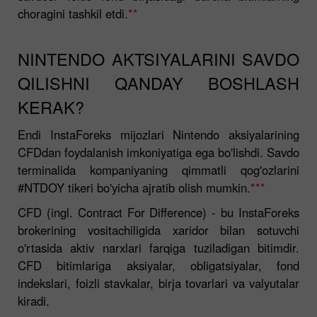
choragini tashkil etdi.
**
NINTENDO AKTSIYALARINI SAVDO
QILISHNI QANDAY BOSHLASH
KERAK?
Endi InstaForeks mijozlari Nintendo aksiyalarining
CFDdan foydalanish imkoniyatiga ega bo'lishdi. Savdo
terminalida kompaniyaning qimmatli qog'ozlarini
#NTDOY tikeri bo'yicha ajratib olish mumkin.
***
CFD (ingl. Contract For Difference) - bu InstaForeks
brokerining vositachiligida xaridor bilan sotuvchi
o'rtasida aktiv narxlari farqiga tuziladigan bitimdir.
CFD bitimlariga aksiyalar, obligatsiyalar, fond
indekslari, foizli stavkalar, birja tovarlari va valyutalar
kiradi.