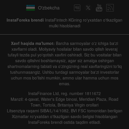
O'zbekcha
InstaForeks brendi
InstaFintech KGning ro'yxatdan o'tkazilgan
mulki hisoblanadi
Xavf haqida ma'lumot:
Barcha sarmoyalar o'z ichiga ba'zi
xavflarni oladi. Moliyaviy hosilalar bilan savdo qilish leveraj
tufayli tezda pul yo'qotish xavfini oshiradi. Siz bu vositalar bilan
savdo qilishni boshlamaysiz, agar siz amalga oshirgan
shartnomalarning tabiati va o'zingizning real xavflaringizni to'liq
tushunmasangiz. Ushbu turdagi sarmoyalar ba'zi investorlar
uchun mos bo'lishi mumkin, ammo ular hamma uchun mos
emas.
InstaFinance Ltd, reg. number 1811672
Manzil: 4-qavat, Water's Edge binosi, Meridian Plaza, Road
Town, Tortola, Britaniya Virgin orollari
Litsenziya raqami SIBA/L/14/1082, BVI FSC tomonidan berilgan
Xizmatlar ro'yxatdan o'tkazilgan savdo belgisi hisoblangan
InstaForeks brendi ostida taqdim etiladi.