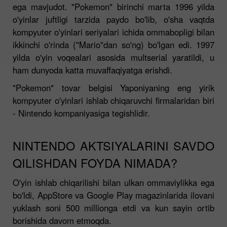
ega mavjudot. "Pokemon" birinchi marta 1996 yilda
o'yinlar juftligi tarzida paydo bo'lib, o'sha vaqtda
kompyuter o'yinlari seriyalari ichida ommabopligi bilan
ikkinchi o'rinda ("Mario"dan so'ng) bo'lgan edi. 1997
yilda o'yin voqealari asosida multserial yaratildi, u
ham dunyoda katta muvaffaqiyatga erishdi.
"Pokemon" tovar belgisi Yaponiyaning eng yirik
kompyuter o'yinlari ishlab chiqaruvchi firmalaridan biri
- Nintendo kompaniyasiga tegishlidir.
NINTENDO AKTSIYALARINI SAVDO
QILISHDAN FOYDA NIMADA?
O'yin ishlab chiqarilishi bilan ulkan ommaviylikka ega
bo'ldi, AppStore va Google Play magazinlarida ilovani
yuklash soni 500 millionga etdi va kun sayin ortib
borishida davom etmoqda.