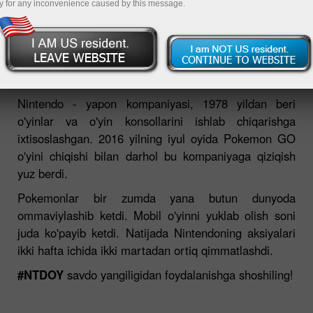
y for any inconvenience caused by this message.
INSTAFOREKS BILAN NINTENDO
AKSIYALARINI SAVDO QILING!
Nintendo - yapon kompaniyasi, 1978 yildan beri
o'yinlar va o'yin konsollarini ishlab chiqarishga
ixtisoslashgan. 2016 yilning iyul oyida Pokemon GO
o'yini chiqishi bilan darhol bu kompaniyaga qiziqish
yuz berdi.
Pokemonlar bir zumda yana butun dunyoda
ommaviylashib ketdi. Mobil o'yinni yuklab olish soni
juda ko'payib ketdi. Natijada Nintendoning aksiyalari
ikki hafta ichida ikki martadan ortiq qimmatlashdi.
#NTDOY
savdo yangiligidan foydalanishga shoshiling!