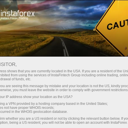
Endi ish boshlayotganlar uchun
Foydali
Foreks to'g'risidagi maqolalar
Nintendo aksiyalarini savdo qilish
ISITOR,
NINTENDO AKSIYALARINI
ess shows that you are currently located in the USA. If you are a resident of the Uni
ibited from using the services of InstaFintech Group including online trading, online
SAVDO QILISH
drawal of funds, etc.
k you are seeing this message by mistake and your location is not the US, kindly pro
herwise, you must leave the website in order to comply with government restrictions
ur IP address show your location as the USA?
Пополнить счёт
sing a VPN provided by a hosting company based in the United States;
oes not have proper WHOIS records;
occurred in the WHOIS geolocation database.
Вывести деньги
irm whether you are a US resident or not by clicking the relevant button below. If y
ption, being a US resident, you will not be able to open an account with InstaForex