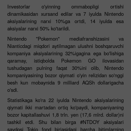
Investorlar o'yinning ommabopligi ortishi
dinamikasidan xursand edilar va 7 iyulda Nintendo
aksiyalarining narxi 10%ga ortdi, 14 iyulda esa
aksiyalar narxi 50% ko'tarildi.
Nintendo "Pokemon" mediafranshizasini va
Nianticdagi miqdori aytilmagan ulushni boshqaruvchi
kompaniya aksiyalarining 32%igagina ega bo'lishiga
qaramay, istiqbolda Pokemon GO ilovasidan
tushudagan pulning faqat 30%ini olib, Nintendo
kompaniyasining bozor qiymati o'yin relizidan so'nggi
besh kun mobaynida 9 milliard AQSh dollarigacha
o'sdi.
Statistikaga ko'ra 22 iyulda Nintendo aksiyalarining
qiymati ikki martadan ortiq ko'paydi, kompaniyaning
bozor kapitallashuvi 1,8 trln. yen (17,6 mlrd. dollar)ni
tashkil etdi. Shu bilan birga #NTDOY aksiyalari
savdosi Tokio fond birjasidagi barcha bitimlarning