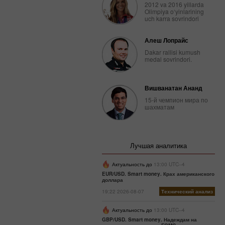
2012 va 2016 yillarda
Olimpiya o‘yinlarining
uch karra sovrindori
Алеш Лопрайс
Dakar rallisi kumush
medal sovrindori.
Вишванатан Ананд
15-й чемпион мира по
шахматам
Лучшая аналитика
Актуальность до
13:00 UTC--4
EUR/USD. Smart money. Крах американского
доллара
19:22 2026-08-07
Технический анализ
Актуальность до
13:00 UTC--4
GBP/USD. Smart money. Надеждам на