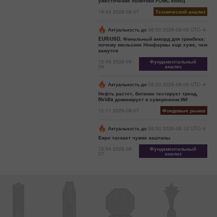
ужесточение политики FOMC конец
19:42 2026-08-07
Технический анализ
Актуальность до
06:00 2026-08-09 UTC--4
EUR/USD. Финальный аккорд для гринбека:
почему июльские Нонфармы еще хуже, чем
кажутся
12:49 2026-08-
Фундаментальный
08
анализ
Актуальность до
06:00 2026-08-09 UTC--4
Нефть растет, биткоин тестирует тренд,
Nvidia доминирует в суверенном ИИ
12:11 2026-08-07
Фондовые рынки
Актуальность до
06:00 2026-08-12 UTC--4
Евро таскает чужие каштаны
12:54 2026-08-
Фундаментальный
07
анализ