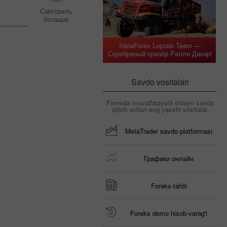
InstaForex Loprais Team —
Серебряный призёр Ралли Дакар!
Savdo vositalari
Forexda muvaffaqiyatli onlayn savdo
qilish uchun eng yaxshi vositalar
MetaTrader savdo platformasi
Графики онлайн
Foreks-tahlil
Foreks demo hisob-varag'i