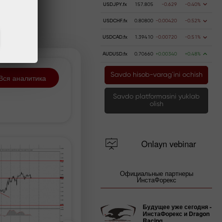
USDJPY.fx
157.805
-0.629
-0.40%
USDCHF.fx
0.80800
-0.00420
-0.52%
USDCAD.fx
1.39410
-0.00720
-0.51%
AUDUSD.fx
0.70660
+0.00340
+0.48%
Savdo hisob-varag`ini ochish
Вся аналитика
Savdo platformasini yuklab
olish
Onlayn vebinar
Официальные партнеры
ИнстаФорекс
Будущее уже сегодня -
ИнстаФорекс и Dragon
Racing