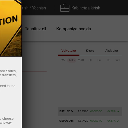
To'ldirish / Yechish
Kabinetga kirish
iyalar
Tanaffuz qil
Kompaniya haqida
Valyutalar
Kripto
Aksiyalar
M5
M15
M30
H1
H4
D1
W1
ted States,
 transfers,
ceed to the
.
EURUSD.fx
1.15580
+0.00330
+0.29%
ou choose
GBPUSD.fx
1.34920
+0.00370
+0.27%
 anyway.