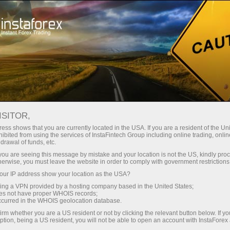
Hisob-varag'ini tez ochish
Savdo platformasi
Endi ish
shlayotganlar
Investorlar uchun
Hamkorlar uchun
Promoaks
uchun
ISITOR,
ess shows that you are currently located in the USA. If you are a resident of the Uni
ibited from using the services of InstaFintech Group including online trading, online
drawal of funds, etc.
k you are seeing this message by mistake and your location is not the US, kindly pro
herwise, you must leave the website in order to comply with government restrictions
ur IP address show your location as the USA?
sing a VPN provided by a hosting company based in the United States;
oes not have proper WHOIS records;
occurred in the WHOIS geolocation database.
irm whether you are a US resident or not by clicking the relevant button below. If y
ption, being a US resident, you will not be able to open an account with InstaForex