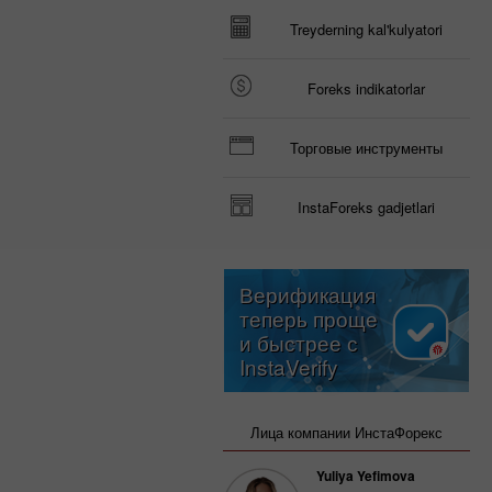
Treyderning kal'kulyatori
Foreks indikatorlar
Торговые инструменты
InstaForeks gadjetlari
Верификация
теперь проще
и быстрее с
InstaVerify
Лица компании ИнстаФорекс
Yuliya Yefimova