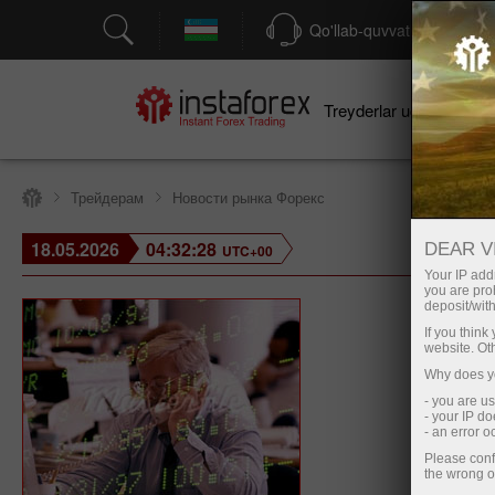
Qo'llab-quvvatlash
Treyderlar uchun
bo
Трейдерам
Новости рынка Форекс
18.05.2026
04:32:28
DEAR V
UTC+00
Your IP addr
you are proh
deposit/with
If you thin
website. Ot
Why does yo
- you are u
- your IP d
- an error 
Please conf
the wrong o