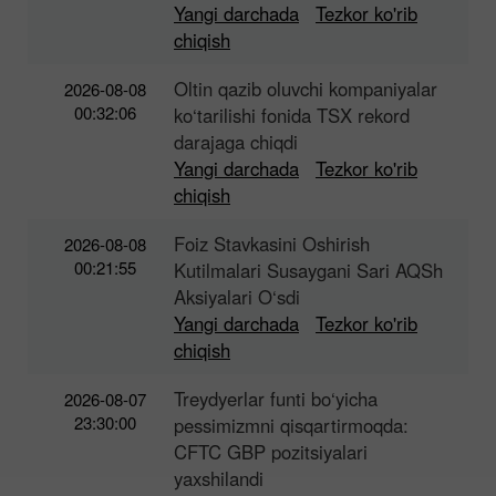
Yangi darchada
Tezkor ko'rib
chiqish
Oltin qazib oluvchi kompaniyalar
2026-08-08
00:32:06
ko‘tarilishi fonida TSX rekord
darajaga chiqdi
Yangi darchada
Tezkor ko'rib
chiqish
Foiz Stavkasini Oshirish
2026-08-08
00:21:55
Kutilmalari Susaygani Sari AQSh
Aksiyalari O‘sdi
Yangi darchada
Tezkor ko'rib
chiqish
Treydyerlar funti bo‘yicha
2026-08-07
23:30:00
pessimizmni qisqartirmoqda:
CFTC GBP pozitsiyalari
yaxshilandi