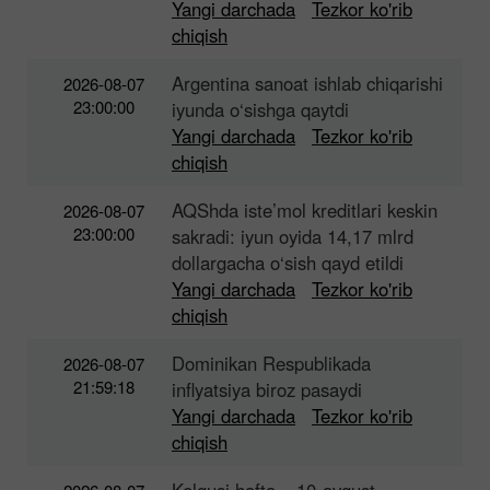
Yangi darchada
Tezkor ko'rib
chiqish
Argentina sanoat ishlab chiqarishi
2026-08-07
23:00:00
iyunda o‘sishga qaytdi
Yangi darchada
Tezkor ko'rib
chiqish
AQShda iste’mol kreditlari keskin
2026-08-07
23:00:00
sakradi: iyun oyida 14,17 mlrd
dollargacha o‘sish qayd etildi
Yangi darchada
Tezkor ko'rib
chiqish
Dominikan Respublikada
2026-08-07
21:59:18
inflyatsiya biroz pasaydi
Yangi darchada
Tezkor ko'rib
chiqish
Kelgusi hafta – 10-avgust