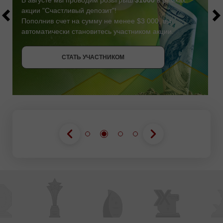
акции "Счастливый депозит"!
Пополнив счет на сумму не менее $3 000, вы
автоматически становитесь участником акции.
СТАТЬ УЧАСТНИКОМ
СТАТЬ УЧАСТНИКОМ
ПОЛУЧИТЬ БОНУС
СТАТЬ УЧАСТНИКОМ