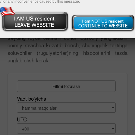
y for any inconvenience caused by this message.
bu valyutaning qiymati juda ko'p omillarga bog'liq
bo'lishini biladi. Jumladan, misol uchun, valyutaning
narxi bu pul birligi tegishli bo'lgan mamlakatning
makroiqtisodiy holatiga bog'liq. Shuning uchun
treyding foyda keltirishi uchun iqtisodiy yangiliklarni
doimiy ravishda kuzatib borish, shuningdek tartibga
soluvchilar (rugulyatorlar)ning hisobotlarini tezda
anglab olish kerak.
Filtrni tozalash
Vaqt bo'yicha
UTC