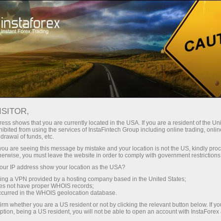
Treyderlar uchun
Foreks Onlayn yangiliklari
FOREKS ONLAYN
ISITOR,
ess shows that you are currently located in the USA. If you are a resident of the Uni
YANGILIKLARI
ibited from using the services of InstaFintech Group including online trading, online
drawal of funds, etc.
k you are seeing this message by mistake and your location is not the US, kindly pro
herwise, you must leave the website in order to comply with government restrictions
Tahlillarni tarqatish
ur IP address show your location as the USA?
sing a VPN provided by a hosting company based in the United States;
oes not have proper WHOIS records;
Telegramda tahlillar
occurred in the WHOIS geolocation database.
irm whether you are a US resident or not by clicking the relevant button below. If y
ption, being a US resident, you will not be able to open an account with InstaForex
Foreks bozorida savdo qilayotgan har bir kishi u yoki