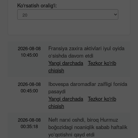
Ko'rsatish oralig'i:
Fransiya zaxira aktivlari iyul oyida
2026-08-08
10:45:00
o‘sishda davom etdi
Yangi darchada
Tezkor ko'rib
chiqish
Ibovespa daromadlar zaifligi fonida
2026-08-08
00:45:00
pasaydi
Yangi darchada
Tezkor ko'rib
chiqish
Neft narxi oshdi, biroq Hurmuz
2026-08-08
00:35:18
boğozidagi noaniqlik sabab haftalik
yoʻqotishni qayd etdi