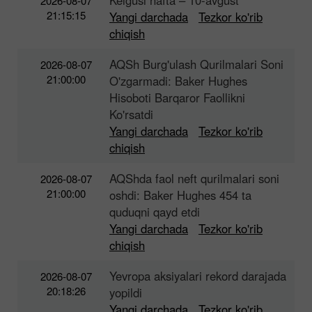
2026-08-07
21:15:15
Yangi darchada
Tezkor ko'rib
chiqish
AQSh Burg'ulash Qurilmalari Soni
2026-08-07
21:00:00
O'zgarmadi: Baker Hughes
Hisoboti Barqaror Faollikni
Ko'rsatdi
Yangi darchada
Tezkor ko'rib
chiqish
AQShda faol neft qurilmalari soni
2026-08-07
21:00:00
oshdi: Baker Hughes 454 ta
quduqni qayd etdi
Yangi darchada
Tezkor ko'rib
chiqish
Yevropa aksiyalari rekord darajada
2026-08-07
20:18:26
yopildi
Yangi darchada
Tezkor ko'rib