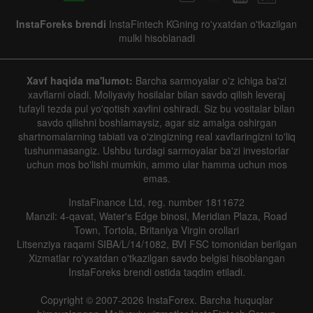
InstaForeks brendi
InstaFintech KGning ro'yxatdan o'tkazilgan
mulki hisoblanadi
Xavf haqida ma'lumot:
Barcha sarmoyalar o'z ichiga ba'zi
xavflarni oladi. Moliyaviy hosilalar bilan savdo qilish leveraj
tufayli tezda pul yo'qotish xavfini oshiradi. Siz bu vositalar bilan
savdo qilishni boshlamaysiz, agar siz amalga oshirgan
shartnomalarning tabiati va o'zingizning real xavflaringizni to'liq
tushunmasangiz. Ushbu turdagi sarmoyalar ba'zi investorlar
uchun mos bo'lishi mumkin, ammo ular hamma uchun mos
emas.
InstaFinance Ltd, reg. number 1811672
Manzil: 4-qavat, Water's Edge binosi, Meridian Plaza, Road
Town, Tortola, Britaniya Virgin orollari
Litsenziya raqami SIBA/L/14/1082, BVI FSC tomonidan berilgan
Xizmatlar ro'yxatdan o'tkazilgan savdo belgisi hisoblangan
InstaForeks brendi ostida taqdim etiladi.
Copyright © 2007-2026 InstaForex. Barcha huquqlar