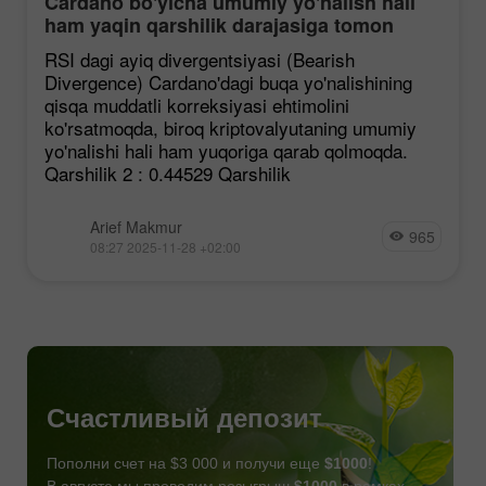
Cardano bo'yicha umumiy yo'nalish hali
ham yaqin qarshilik darajasiga tomon
mustahkamlanmoqda, garchi korreksiya
RSI dagi ayiq divergentsiyasi (Bearish
ehtimoli mavjud bo'lsa ham.
Divergence) Cardano'dagi buqa yo'nalishining
qisqa muddatli korreksiyasi ehtimolini
ko'rsatmoqda, biroq kriptovalyutaning umumiy
yo'nalishi hali ham yuqoriga qarab qolmoqda.
Qarshilik 2 : 0.44529 Qarshilik
Arief Makmur
965
08:27 2025-11-28 +02:00
Счастливый депозит
Пополни счет на $3 000 и получи еще
$1000
!
В августе мы проводим розыгрыш
$1000
в рамках