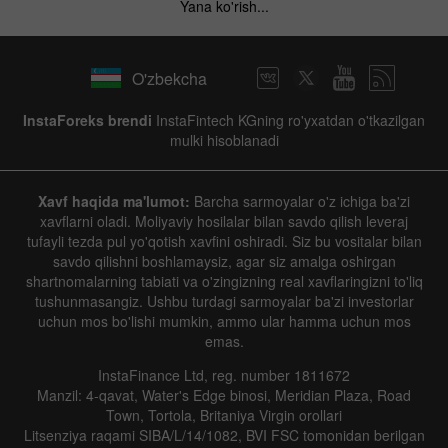
Yana ko'rish...
O'zbekcha
InstaForeks brendi
InstaFintech KGning ro'yxatdan o'tkazilgan
mulki hisoblanadi
Xavf haqida ma'lumot:
Barcha sarmoyalar o'z ichiga ba'zi
xavflarni oladi. Moliyaviy hosilalar bilan savdo qilish leveraj
tufayli tezda pul yo'qotish xavfini oshiradi. Siz bu vositalar bilan
savdo qilishni boshlamaysiz, agar siz amalga oshirgan
shartnomalarning tabiati va o'zingizning real xavflaringizni to'liq
tushunmasangiz. Ushbu turdagi sarmoyalar ba'zi investorlar
uchun mos bo'lishi mumkin, ammo ular hamma uchun mos
emas.
InstaFinance Ltd, reg. number 1811672
Manzil: 4-qavat, Water's Edge binosi, Meridian Plaza, Road
Town, Tortola, Britaniya Virgin orollari
Litsenziya raqami SIBA/L/14/1082, BVI FSC tomonidan berilgan