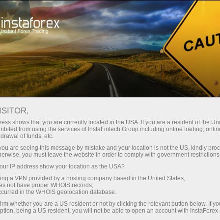
Трейдерам
Новости рынка Форекс
ISITOR,
12.06.2026
19:30:00
UTC+00
ess shows that you are currently located in the USA. If you are a resident of the Uni
ibited from using the services of InstaFintech Group including online trading, online
drawal of funds, etc.
k you are seeing this message by mistake and your location is not the US, kindly pro
herwise, you must leave the website in order to comply with government restrictions
ur IP address show your location as the USA?
sing a VPN provided by a hosting company based in the United States;
oes not have proper WHOIS records;
occurred in the WHOIS geolocation database.
irm whether you are a US resident or not by clicking the relevant button below. If y
ption, being a US resident, you will not be able to open an account with InstaForex