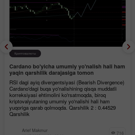
Криптовалюты
Cardano bo'yicha umumiy yo'nalish hali ham
yaqin qarshilik darajasiga tomon
mustahkamlanmoqda, garchi korreksiya
RSI dagi ayiq divergentsiyasi (Bearish Divergence)
ehtimoli mavjud bo'lsa ham.
Cardano'dagi buqa yo'nalishining qisqa muddatli
korreksiyasi ehtimolini ko'rsatmoqda, biroq
kriptovalyutaning umumiy yo'nalishi hali ham
yuqoriga qarab qolmoqda. Qarshilik 2 : 0.44529
Qarshilik
Arief Makmur
716