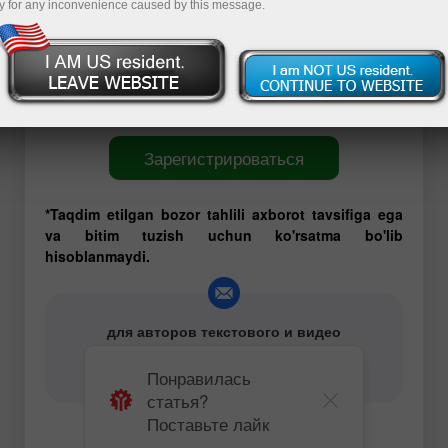
y for any inconvenience caused by this message.
команде есть трейдеры, имеющие многолетний и
успешный опыт торговли на Форекс. Они всегда
готовы поделиться своими профессиональными
наработками и эффективными торговыми
рекомендациями.
Зарегистрироваться
*Taqdim etilgan bozor tahlili axborot tavsifiga ega
va bitim tuzish uchun ko'rsatma bo'lib
hisoblanmaydi.
для авторов текстового и видео
аналитического контента -
content-authors@instaforex.com
Понравилась
статья?
Поставьте лайк
Технический анализ