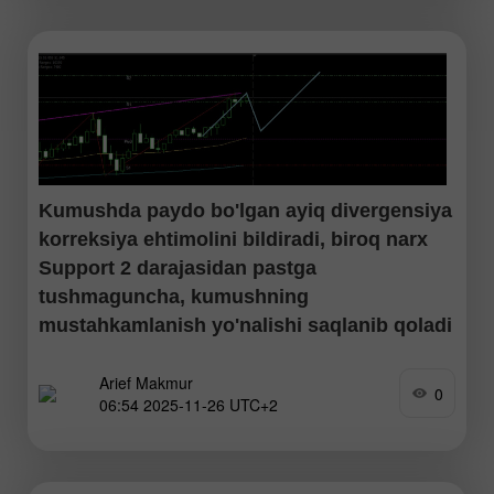
ehtimoli ham mavjud
Kumushda paydo bo'lgan ayiq divergensiya
korreksiya ehtimolini bildiradi, biroq narx
Support 2 darajasidan pastga
tushmaguncha, kumushning
mustahkamlanish yo'nalishi saqlanib qoladi
Arief Makmur
Garchi RSIda ayiq divergensiya tasdiqlangan bo'lsa-da,
0
06:54 2025-11-26 UTC+2
umumiy yo'nalish hanuz o'sishni ko'rsatmoqda. Buni ikkala
EMA chizig'ining "Golden Cross" shakllanishi tasdiqlaydi, bu
esa bugun bozorda xaridorlar ustunligini bildiradi. Qarshilik