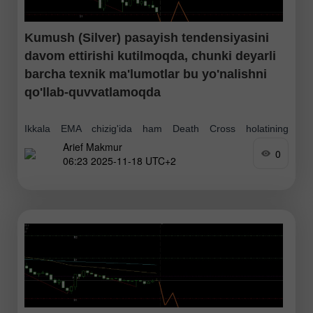
Kumush (Silver) pasayish tendensiyasini
davom ettirishi kutilmoqda, chunki deyarli
barcha texnik ma'lumotlar bu yo'nalishni
qo'llab-quvvatlamoqda
Ikkala EMA chizig'ida ham Death Cross holatining
Arief Makmur
mavjudligi va RSI'ning neytral-ayiq zonada bo'lishi
0
06:23 2025-11-18 UTC+2
kumushdagi zaiflikning davom etish ehtimolini yuqori qiladi.
Qarshilik 2 : 52.032 Qarshilik 1 : 51.098 Pivot