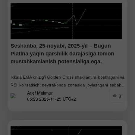
2: 52.303 Qarshilik
Seshanba, 25-noyabr, 2025-yil – Bugun
Platina yaqin qarshilik darajasiga tomon
mustahkamlanish potensialiga ega.
Ikkala EMA chizig'i Golden Cross shakllantira boshlagani va
RSI ko'rsatkichi neytral-buqa zonasida joylashgani sababli,
Arief Makmur
bugun Platina narxi mustahkamlanish imkoniyatiga ega.
0
05:23 2025-11-25 UTC+2
Qarshilik 2: 1584.0 Qarshilik 1: 1571.0 Pivot: 1549.0
Qo'llab-quvvatlash