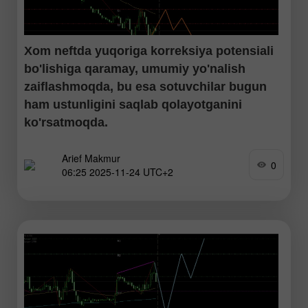
Xom neftda yuqoriga korreksiya potensiali
bo'lishiga qaramay, umumiy yo'nalish
zaiflashmoqda, bu esa sotuvchilar bugun
ham ustunligini saqlab qolayotganini
ko'rsatmoqda.
Arief Makmur
RSI indikatorida buqaviy divergensiya paydo bo'lishi bilan
0
06:25 2025-11-24 UTC+2
#CL da cheklangan darajada mustahkamlash potensiali
yuzaga kelmoqda, biroq ikki EMA hali ham Death Cross
holatida kesishib turgani sababli, sotuvchilar #CL da hanuz