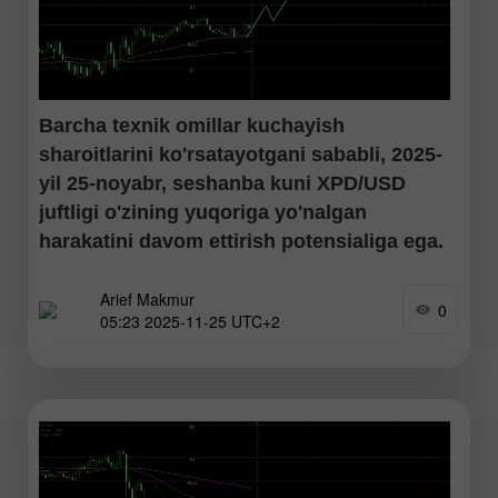
Barcha texnik omillar kuchayish
sharoitlarini ko'rsatayotgani sababli, 2025-
yil 25-noyabr, seshanba kuni XPD/USD
juftligi o'zining yuqoriga yo'nalgan
harakatini davom ettirish potensialiga ega.
Arief Makmur
EMA (50) chizig'i EMA (200) dan yuqorida joylashgan
0
05:23 2025-11-25 UTC+2
Golden Cross holatida bo'lib, RSI (14) neytral-buqa
zonasida. Bu esa xaridorlar ustunligini ko'rsatadi va
XPD/USD uchun yaqin qarshilik darajasiga tomon
mustahkamlanish imkonini