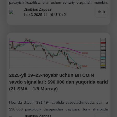
pasayish kuzatilsa, oltin uchun senariy o'zgarishi mumkin.
Dimitrios Zappas
Bunday holda, narx $3,906 ga, hatto 4/8 Murray darajasi
0
14:43 2025-11-19 UTC+2
joylashgan $3,750 atrofidagi zonagacha pasayishi ehtimoli
mavjud
2025-yil 19–23-noyabr uchun BITCOIN
savdo signallari: $90,000 dan yuqorida xarid
(21 SMA – 1/8 Murray)
Hozirda Bitcoin $91,494 atrofida savdolashmoqda, ya'ni u
$90,000 psixologik darajasidan qaytgan. Joriy sharoitda
Dimitrios Zappas
Bitcoin'da yuqoriga yo'nalgan kuchli potensial mavjud —