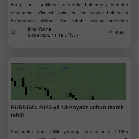
Biroq, kunlik grafikdagi osillatorlar hali manfiy hududga
o'tmaganini ta'kidlash lozim, bu esa buqalar hali taslim
bo'lmaganini bildiradi. Shu sababli, ayiqlar tomonidan
Irina Yanina
ehtiyotkorlik zarur. Eng yaqin qo'llab-quvvatlash darajasi
4366
23:29 2025-11-16 UTC+2
$4,075 da joylashgan
EUR/USD. 2025-yil 14-noyabr uchun texnik
tahlil
Payshanba kuni juftlik yuqoriga harakatlanib, 1.1655