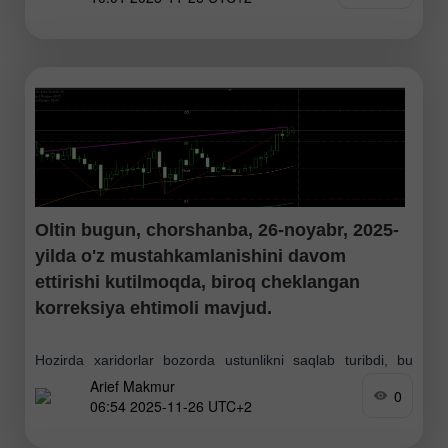
Oltin bugun, chorshanba, 26-noyabr, 2025-
yilda o'z mustahkamlanishini davom
ettirishi kutilmoqda, biroq cheklangan
korreksiya ehtimoli mavjud.
Hozirda xaridorlar bozorda ustunlikni saqlab turibdi, bu
Arief Makmur
holat EMA(50) va EMA(200) chiziqlarining "Golden Cross"
0
06:54 2025-11-26 UTC+2
(oltin kesishma) hosil qilganidan ham yaqqol ko'rinmoqda.
Biroq RSI ko'rsatkichiga ko'ra, cheklangan korreksiya