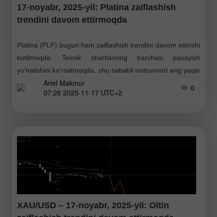
17-noyabr, 2025-yil: Platina zaiflashish
trendini davom ettirmoqda
Platina (PLF) bugun ham zaiflashish trendini davom ettirishi
kutilmoqda. Texnik shartlarning barchasi pasayish
yo'nalishini ko'rsatmoqda, shu sababli instrument eng yaqin
Arief Makmur
qo'llab-quvvatlash darajasini test qilish ehtimoliga ega.
0
07:26 2025-11-17 UTC+2
Qarshilik 2: 1655.7 Qarshilik
XAU/USD – 17-noyabr, 2025-yil: Oltin