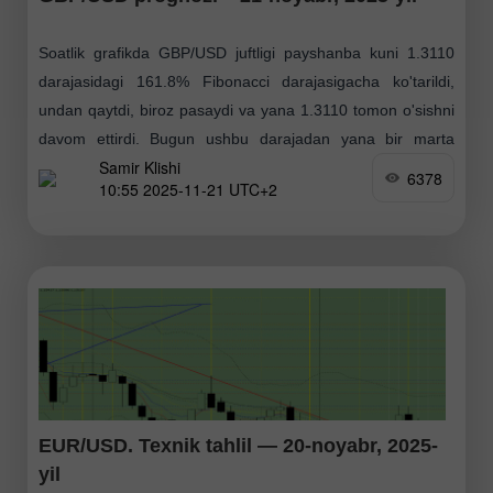
Soatlik grafikda GBP/USD juftligi payshanba kuni 1.3110
darajasidagi 161.8% Fibonacci darajasigacha ko'tarildi,
undan qaytdi, biroz pasaydi va yana 1.3110 tomon o'sishni
davom ettirdi. Bugun ushbu darajadan yana bir marta
Samir Klishi
qaytish
6378
10:55 2025-11-21 UTC+2
EUR/USD. Texnik tahlil — 20-noyabr, 2025-
yil