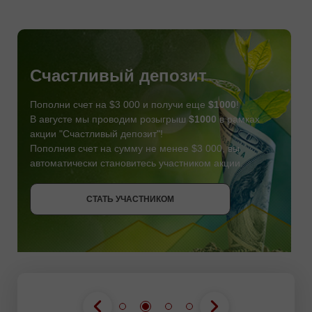
Счастливый депозит
Пополни счет на $3 000 и получи еще
$1000
!
В августе мы проводим розыгрыш
$1000
в рамках
акции "Счастливый депозит"!
Пополнив счет на сумму не менее $3 000, вы
автоматически становитесь участником акции.
СТАТЬ УЧАСТНИКОМ
СТАТЬ УЧАСТНИКОМ
ПОЛУЧИТЬ БОНУС
СТАТЬ УЧАСТНИКОМ