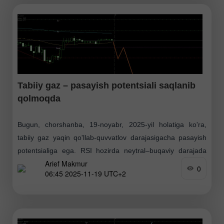
Tabiiy gaz – pasayish potentsiali saqlanib
qolmoqda
Bugun, chorshanba, 19-noyabr, 2025-yil holatiga ko'ra,
tabiiy gaz yaqin qo'llab-quvvatlov darajasigacha pasayish
potentsialiga ega. RSI hozirda neytral–buqaviy darajada
Arief Makmur
bo'lsa-da, ikkala EMA chizig'ining Death Cross holatini
0
06:45 2025-11-19 UTC+2
shakllantirgani bugun #NG uchun pasayish