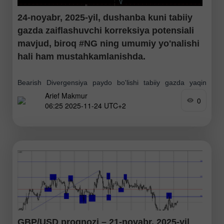
24-noyabr, 2025-yil, dushanba kuni tabiiy
gazda zaiflashuvchi korreksiya potensiali
mavjud, biroq #NG ning umumiy yo'nalishi
hali ham mustahkamlanishda.
Bearish Divergensiya paydo bo'lishi tabiiy gazda yaqin
Arief Makmur
kelajakda korreksiya yuz berishi mumkinligini ko'rsatmoqda,
0
06:25 2025-11-24 UTC+2
biroq narx Support 2 darajasidan pastga tushib
yopilmaguncha, #NG o'zining mustahkamlovchi yo'nalishini
davom ettirishi ehtimoli yuqori. Qarshilik
GBP/USD prognozi – 21-noyabr, 2025-yil