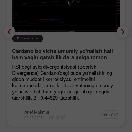
Криптовалюты
Cardano bo'yicha umumiy yo'nalish hali
ham yaqin qarshilik darajasiga tomon
mustahkamlanmoqda, garchi korreksiya
RSI dagi ayiq divergentsiyasi (Bearish
ehtimoli mavjud bo'lsa ham.
Divergence) Cardano'dagi buqa yo'nalishining
qisqa muddatli korreksiyasi ehtimolini
ko'rsatmoqda, biroq kriptovalyutaning umumiy
yo'nalishi hali ham yuqoriga qarab qolmoqda.
Qarshilik 2 : 0.44529 Qarshilik
Arief Makmur
1012
08:27 2025-11-28 +02:00