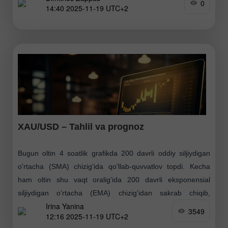
0
14:40 2025-11-19 UTC+2
narx -1/8 Murray darajasidan yuqoriga chiqsa, $100,000
psixologik darajasiga yetish
XAU/USD – Tahlil va prognoz
Bugun oltin 4 soatlik grafikda 200 davrli oddiy siljiydigan
o'rtacha (SMA) chizig'ida qo'llab-quvvatlov topdi. Kecha
ham oltin shu vaqt oralig'ida 200 davrli eksponensial
siljiydigan o'rtacha (EMA) chizig'idan sakrab chiqib,
Irina Yanina
mustahkam
3549
12:16 2025-11-19 UTC+2