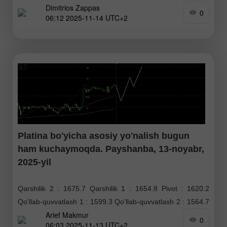
Dimitrios Zappas
kanalida. Yaqqin soatlarda yevro 1.1650 darajasidagi kuchli
0
06:12 2025-11-14 UTC+2
qarshilik zonasiga yetishi mumkin. Agar ushbu
Platina bo'yicha asosiy yo'nalish bugun
ham kuchaymoqda. Payshanba, 13-noyabr,
2025-yil
Qarshilik 2 : 1675.7 Qarshilik 1 : 1654.8 Pivot : 1620.2
Qo'llab-quvvatlash 1 : 1599.3 Qo'llab-quvvatlash 2 : 1564.7
Arief Makmur
Ijobiy reaksiya zonasi: Agar #PLF narxi 1654.8 darajasidan
0
06:03 2025-11-13 UTC+2