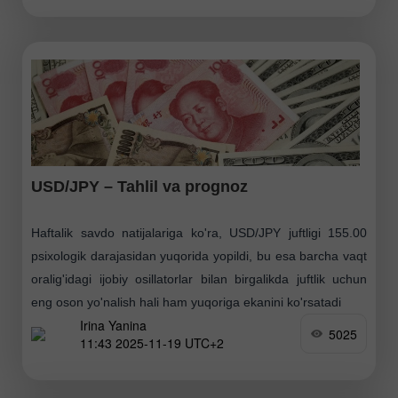
USD/JPY – Tahlil va prognoz
Haftalik savdo natijalariga ko'ra, USD/JPY juftligi 155.00
psixologik darajasidan yuqorida yopildi, bu esa barcha vaqt
oralig'idagi ijobiy osillatorlar bilan birgalikda juftlik uchun
eng oson yo'nalish hali ham yuqoriga ekanini ko'rsatadi
Irina Yanina
5025
11:43 2025-11-19 UTC+2