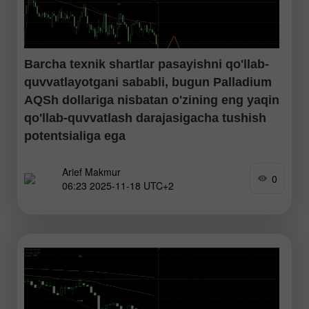
Barcha texnik shartlar pasayishni qo'llab-
quvvatlayotgani sababli, bugun Palladium
AQSh dollariga nisbatan o'zining eng yaqin
qo'llab-quvvatlash darajasigacha tushish
potentsialiga ega
Arief Makmur
EMA (50) chizig'i EMA (200) dan past joylashgani, ya'ni
0
06:23 2025-11-18 UTC+2
Death Cross holati shakllangani va RSI indikatori neytral-
ayiq darajasida bo'lgani sababli, hozirda sotuvchilar ustunlik
qilayotganini aniq ko'rsatmoqda. Qarshilik 2 : 1440.23