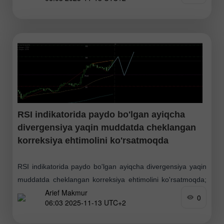
yuqoriga chiqib mustahkamlansa
RSI indikatorida paydo bo'lgan ayiqcha
divergensiya yaqin muddatda cheklangan
korreksiya ehtimolini ko'rsatmoqda
RSI indikatorida paydo bo'lgan ayiqcha divergensiya yaqin
muddatda cheklangan korreksiya ehtimolini ko'rsatmoqda;
Arief Makmur
biroq kumush bo'yicha umumiy kayfiyat hali ham
0
06:03 2025-11-13 UTC+2
mustahkamlanish tendensiyasini bildiradi. Qarshilik 2 :
55.343 Qarshilik 1 : 54.282