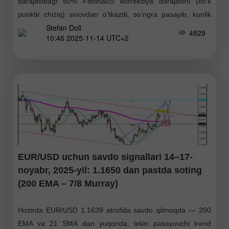
darajasidagi 50% Fibonaсci korreksiya darajasini (ko'k
punktir chiziq) sinovdan o'tkazdi, so'ngra pasayib, kunlik
Stefan Doll
shamni 1.1632 da yopdi. Bugun ham narx yuqoriga
4829
10:46 2025-11-14 UTC+2
harakatlanishni davom ettirishi
EUR/USD uchun savdo signallari 14–17-
noyabr, 2025-yil: 1.1650 dan pastda soting
(200 EMA – 7/8 Murray)
Hozirda EUR/USD 1.1639 atrofida savdo qilmoqda — 200
EMA va 21 SMA dan yuqorida, lekin pasayuvchi trend