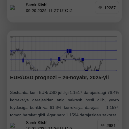
Samir Klishi
mustahkamlandi. Shunday qilib, bugun
12287
09:20 2025-11-27 UTC+2
EUR/USD prognozi – 26-noyabr, 2025-yil
Seshanba kuni EUR/USD juftligi 1.1517 darajasidagi 76.4%
korreksiya darajasidan aniq sakrash hosil qilib, yevro
foydasiga burildi va 61.8% korreksiya darajasi – 1.1594
tomon harakat qildi. Agar narx 1.1594 darajasidan sakrasa
Samir Klishi
2981
10:01 2025-11-26 UTC+2