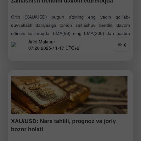
zaiflashish trendini davom ettirmoqda
Oltin (XAU/USD) bugun o'zining eng yaqin qo'llab-
quvvatlash darajasiga tomon zaiflashuv trendini davom
ettirishi kutilmoqda. EMA(50) ning EMA(200) dan pastda
Arief Makmur
joylashishi natijasida hosil bo'lgan "Death Cross" va RSI(14)
0
07:26 2025-11-17 UTC+2
ning neytral–ayiq (Neutral–Bearish)
XAU/USD: Narx tahlili, prognoz va joriy
bozor holati