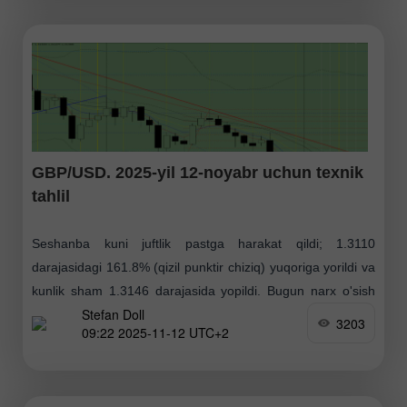
GBP/USD. 2025-yil 12-noyabr uchun texnik
tahlil
Seshanba kuni juftlik pastga harakat qildi; 1.3110
darajasidagi 161.8% (qizil punktir chiziq) yuqoriga yorildi va
kunlik sham 1.3146 darajasida yopildi. Bugun narx o'sish
Stefan Doll
harakatini boshlashi mumkin. Chorshanba kuni muhim
3203
09:22 2025-11-12 UTC+2
iqtisodiy