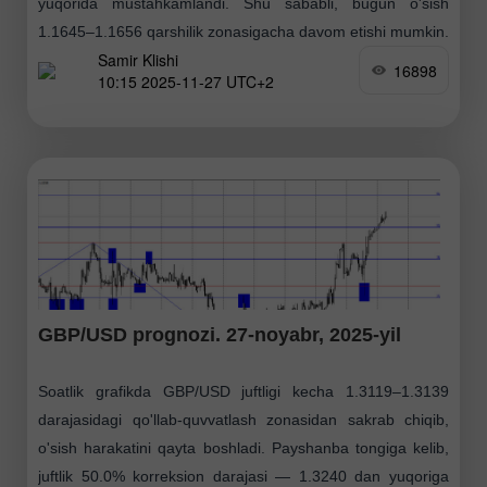
yuqorida mustahkamlandi. Shu sababli, bugun o'sish
1.1645–1.1656 qarshilik zonasigacha davom etishi mumkin.
Samir Klishi
Aksincha, juftlik
16898
10:15 2025-11-27 UTC+2
GBP/USD prognozi. 27-noyabr, 2025-yil
Soatlik grafikda GBP/USD juftligi kecha 1.3119–1.3139
darajasidagi qo'llab-quvvatlash zonasidan sakrab chiqib,
o'sish harakatini qayta boshladi. Payshanba tongiga kelib,
juftlik 50.0% korreksion darajasi — 1.3240 dan yuqoriga