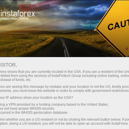
Treyderlar uchun
Форекс аналитика
Foreks-sharhlar
Технический анализ
ISITOR,
ess shows that you are currently located in the USA. If you are a resident of the Uni
ibited from using the services of InstaFintech Group including online trading, online
31.10.2022 07:12
drawal of funds, etc.
k you are seeing this message by mistake and your location is not the US, kindly pro
herwise, you must leave the website in order to comply with government restrictions
Стоит ли сегодня приступать к
ur IP address show your location as the USA?
sing a VPN provided by a hosting company based in the United States;
торговле?
oes not have proper WHOIS records;
occurred in the WHOIS geolocation database.
irm whether you are a US resident or not by clicking the relevant button below. If y
Если вас мучают такие сомнения – заручитесь перед
ption, being a US resident, you will not be able to open an account with InstaForex
выходом на рынок экспертным мнением. В нашей