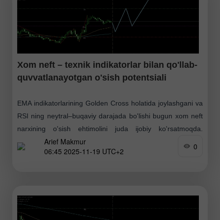
Xom neft – texnik indikatorlar bilan qo'llab-
quvvatlanayotgan o'sish potentsiali
EMA indikatorlarining Golden Cross holatida joylashgani va
RSI ning neytral–buqaviy darajada bo'lishi bugun xom neft
narxining o'sish ehtimolini juda ijobiy ko'rsatmoqda.
Arief Makmur
Qarshilik 2: 61.91 Qarshilik 1: 61.29 Pivot: 60.30 Qo'llab-
0
06:45 2025-11-19 UTC+2
quvvatlov