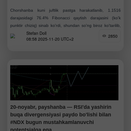
Chorshanba kuni juftlik pastga harakatlanib, 1.1516
darajasidagi 76.4% Fibonaсci qaytish darajasini (ko'k
punktir chiziq) sinab ko'rdi, shundan so'ng biroz ko'tarilib,
Stefan Doll
kunlik shamni 1.1536 da yopdi. Bugun narx pasayishni
2850
08:58 2025-11-20 UTC+2
davom ettirishi
20-noyabr, payshanba — RSI'da yashirin
buqa divergensiyasi paydo bo'lishi bilan
#NDX bugun mustahkamlanuvchi
potentsialga ega