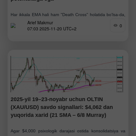
Har ikkala EMA hali ham "Death Cross" holatida bo'lsa-da,
Arief Makmur
#NDX narx harakati va RSI o'rtasida paydo bo'lgan yashirin
0
07:03 2025-11-20 UTC+2
divergensiya (Hidden Bullish Divergence) "Extreme-Bullish"
darajada kuzatilmoqda. Bu esa bugun o'sish ehtimoli
2025-yil 19–23-noyabr uchun OLTIN
(XAU/USD) savdo signallari: $4,062 dan
yuqorida xarid (21 SMA – 6/8 Murray)
Agar $4,000 psixologik darajasi ostida konsolidatsiya va