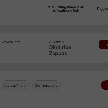
Muallifning maqolalari
Подпи
ro'yxatiga o'tish
Актуальность
Аналитик
Н
Dimitrios
Zappas
Торговый план
Криптовалюты