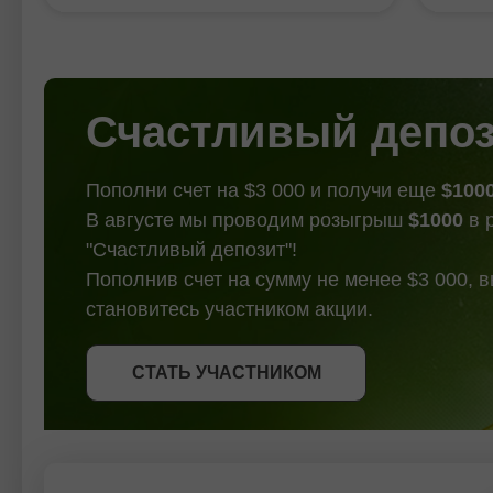
ehtimoli mavjud bo'lsa
korreksiyasi ehtimolini ko'rsatmoqda,
hali h
ham.
biroq kriptovalyutaning umumiy
borayo
yo'nalishi hali ham yuqoriga qarab
2 : 13.
qolmoqda. Qarshilik 2 : 0.44529
Pivot :
Qarshilik
Счастливый депо
Пополни счет на $3 000 и получи еще
$100
В августе мы проводим розыгрыш
$1000
в 
"Счастливый депозит"!
Пополнив счет на сумму не менее $3 000, 
становитесь участником акции.
СТАТЬ УЧАСТНИКОМ
СТАТЬ УЧАСТНИКОМ
ПОЛУЧИТЬ БОНУС
СТАТЬ УЧАСТНИКОМ