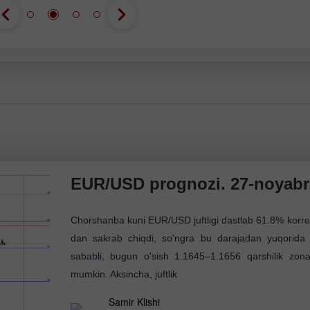
ochish
ochish
Ochish
Ochish
EUR/USD prognozi. 27-noyabr,
Chorshanba kuni EUR/USD juftligi dastlab 61.8% korr
dan sakrab chiqdi, so'ngra bu darajadan yuqorida
sababli, bugun o'sish 1.1645–1.1656 qarshilik zon
mumkin. Aksincha, juftlik
Samir Klishi