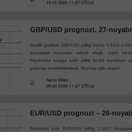
10:15 2025-11-27 UTC+2
GBP/USD prognozi. 27-noyabr,
Soatlik grafikda GBP/USD juftligi kecha 1.3119–1.3139
quvvatlash zonasidan sakrab chiqib, o'sish harak
Payshanba tongiga kelib, juftlik 50.0% korreksion 
yuqoriga mustahkamlandi. Shunday qilib, bugun
Samir Klishi
09:20 2025-11-27 UTC+2
EUR/USD prognozi – 26-noyabr
Seshanba kuni EUR/USD juftligi 1.1517 darajasid