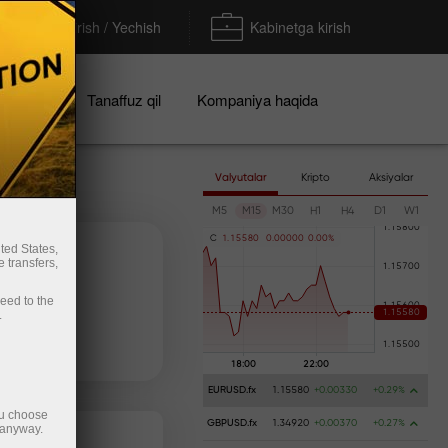
To'ldirish / Yechish
Kabinetga kirish
iyalar
Tanaffuz qil
Kompaniya haqida
Valyutalar
Kripto
Aksiyalar
M5
M15
M30
H1
H4
D1
W1
C
1
.
1
5
5
8
0
0
.
0
0
0
0
0
0
.
0
0
%
ted States,
 transfers,
ceed to the
.
ь счёт
Вывести деньги
EURUSD.fx
1.15580
+0.00330
+0.29%
ou choose
GBPUSD.fx
1.34920
+0.00370
+0.27%
 anyway.