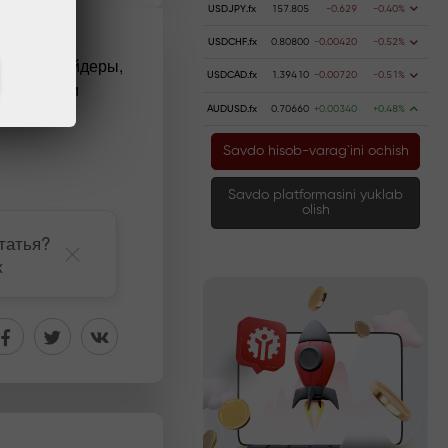
USDJPY.fx
157.805
-0.629
-0.40%
USDCHF.fx
0.80800
-0.00420
-0.52%
е есть трейдеры,
USDCAD.fx
1.39410
-0.00720
-0.51%
иональными
AUDUSD.fx
0.70660
+0.00340
+0.48%
Savdo hisob-varag`ini ochish
Savdo platformasini yuklab
olish
татья?
к