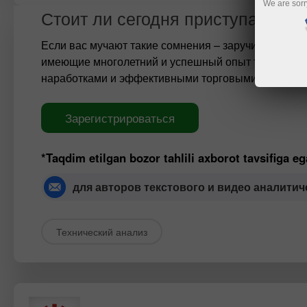
We are sorr
Стоит ли сегодня приступать к т
Если вас мучают такие сомнения – заручитесь пер
имеющие многолетний и успешный опыт торговли н
наработками и эффективными торговыми рекомен
Зарегистрироваться
*Taqdim etilgan bozor tahlili axborot tavsifiga e
для авторов текстового и видео аналитич
Технический анализ