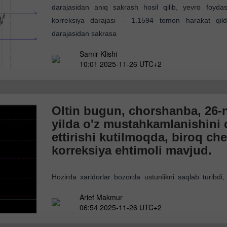
darajasidan aniq sakrash hosil qilib, yevro foyda
korreksiya darajasi – 1.1594 tomon harakat qil
darajasidan sakrasa
Samir Klishi
10:01 2025-11-26 UTC+2
Oltin bugun, chorshanba, 26-n
yilda o'z mustahkamlanishini
ettirishi kutilmoqda, biroq ch
korreksiya ehtimoli mavjud.
Hozirda xaridorlar bozorda ustunlikni saqlab turibd
EMA(200) chiziqlarining "Golden Cross" (oltin kesishm
Arief Makmur
yaqqol ko'rinmoqda. Biroq RSI ko'rsatkichiga ko'ra,
06:54 2025-11-26 UTC+2
ehtimoli ham mavjud