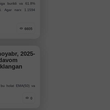
siga burildi va 61.8%
di. Agar narx 1.1594
6605
oyabr, 2025-
 davom
eklangan
i, bu holat EMA(50) va
a) hosil qilganidan ham
0
 cheklangan korreksiya