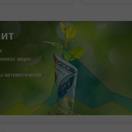
am mustahkamlanib
Yevropa iqtisodiyotini
tganini ko'rsatmoqda. Qarshilik
hisoblanadi, biroq so'
72443 Qarshilik 1 : 13.58148
"lokomotiv" qiyinchili
 13.40688 Qo'llab-quvvatlash
kechirmoqda. Shu sa
bo'yicha asosiy
зит
0
!
рамках акции
вы автоматически
Demo hisob
Haqiqiy hisob