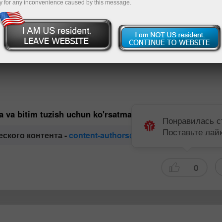
y for any inconvenience caused by this message.
орговле?
ед выходом на рынок экспертным мнением. В нашей команд
а Форекс. Они всегда готовы поделиться своими професс
дациями.
ga va bitim tuzish uchun ko'rsatma bo'lib hisoblanmaydi.
Понравилась с
Поставьте лай
еского контента -
content-authors@instaforex.com
0