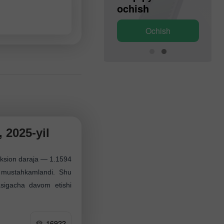
ochish
ochish
Ochish
Ochish
 2025-yil
eksion daraja — 1.1594
 mustahkamlandi. Shu
asigacha davom etishi
16922