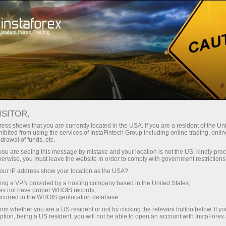
Hisob-varag'ini tez ochish
Savdo platformasi
Endi ish
shlayotganlar
Investorlar uchun
Hamkorlar uchun
Promoaks
uchun
ехнический анализ
ISITOR,
ess shows that you are currently located in the USA. If you are a resident of the Uni
10.04.2026 15:04
ibited from using the services of InstaFintech Group including online trading, online
drawal of funds, etc.
k you are seeing this message by mistake and your location is not the US, kindly pro
herwise, you must leave the website in order to comply with government restrictions
Пополнит
ur IP address show your location as the USA?
sing a VPN provided by a hosting company based in the United States;
oes not have proper WHOIS records;
occurred in the WHOIS geolocation database.
irm whether you are a US resident or not by clicking the relevant button below. If y
ption, being a US resident, you will not be able to open an account with InstaForex