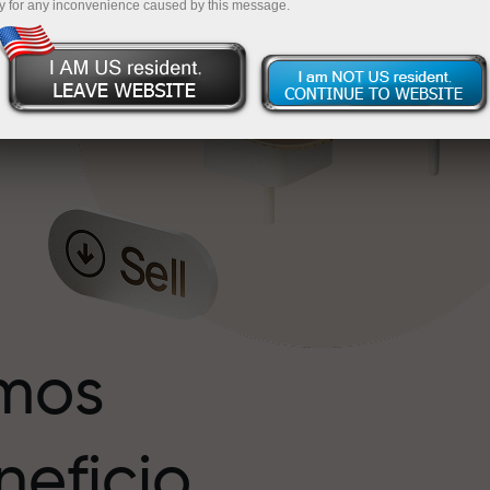
y for any inconvenience caused by this message.
s
r
imos
eficio