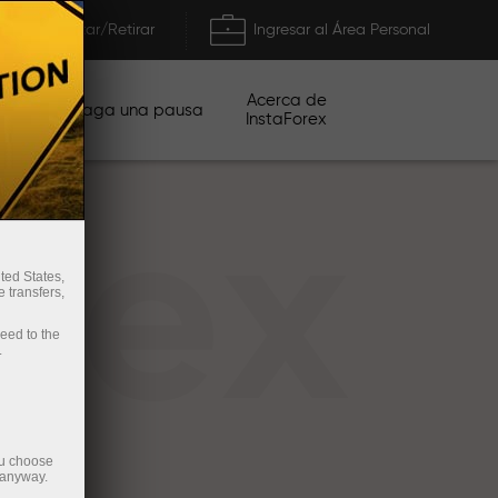
Depositar/Retirar
Ingresar al Área Personal
Acerca de
ñas
Haga una pausa
InstaForex
rex
ted States,
 transfers,
ceed to the
.
ou choose
 anyway.