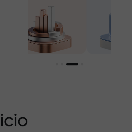
amos
icio