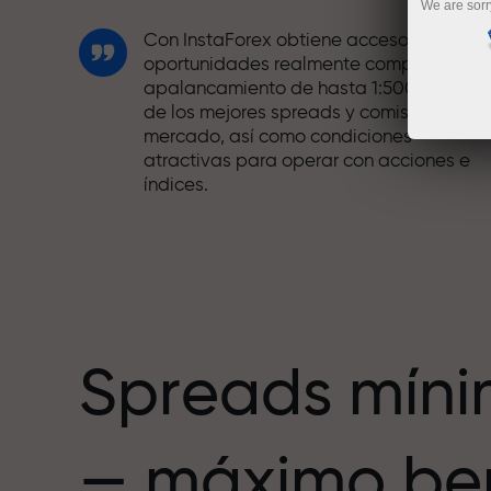
We are sorr
Con InstaForex obtiene acceso a
oportunidades realmente competitivas:
apalancamiento de hasta 1:5000, unos
de los mejores spreads y comisiones del
mercado, así como condiciones
atractivas para operar con acciones e
índices.
Hemos desarrollado un sistema de bono
que hace el trading aún más atractivo.
Cada cliente de InstaForex puede recibi
hasta un 30% al recargar su cuenta,
además de aprovechar otras
promociones y ofertas.
Spreads mín
La velocidad de la pista y la velocidad
— máximo ben
de las operaciones comparten los
mismos valores. Ales Loprais aporta