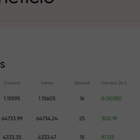
sito
s
Compra
Venta
Spread
Cambio 24 h
y en la pista
1.15595
1.15605
16
0.00350
Formación en línea
Análisis de FX.C
e de regalos
Aprenda a operar desde cero —
Pronósticos diarios d
64733.99
64734.24
25
300.19
cursos y seminarios web para
criptomonedas y futu
todos los niveles
4333.35
4333.47
15
97.05