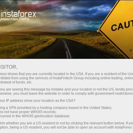
instantánea de la cuenta
Plataforma comercial
Para
Para
Para Socios
Campa
rincipiantes
Inversionistas
staFo
ISITOR,
ess shows that you are currently located in the USA. If you are a resident of the Uni
ibited from using the services of InstaFintech Group including online trading, online
drawal of funds, etc.
k you are seeing this message by mistake and your location is not the US, kindly pro
herwise, you must leave the website in order to comply with government restrictions
ur IP address show your location as the USA?
sing a VPN provided by a hosting company based in the United States;
oes not have proper WHOIS records;
occurred in the WHOIS geolocation database.
irm whether you are a US resident or not by clicking the relevant button below. If y
ption, being a US resident, you will not be able to open an account with InstaForex