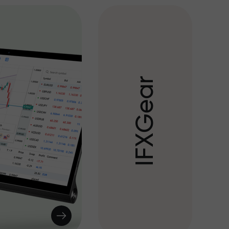
r
a
e
G
X
F
I