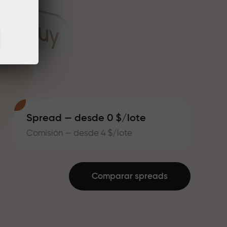
Spread — desde 0 $/lote
Comisión — desde 4 $/lote
Comparar spreads