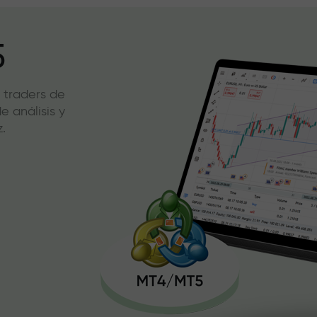
5
 traders de
 análisis y
.