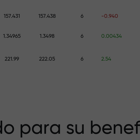
galo de hasta $1,500
157.431
157.438
6
-0.940
esgo — garantiz
1.34965
1.3498
6
0.00434
221.99
222.05
6
2.54
a X1000 — el
r más grande del
o para su benef