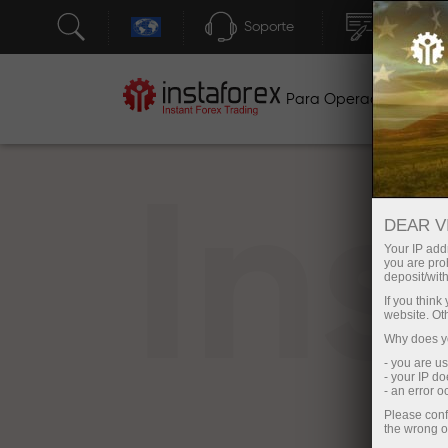
Soporte
Apertura 
Para Operadores
P
In
DEAR V
Your IP addr
you are proh
deposit/with
If you thin
website. Ot
Why does yo
- you are u
- your IP d
- an error 
Please conf
the wrong o