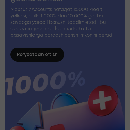
Maxsus XAccounts nafaqat 1:5000 kredit
yelkasi, balki 1 000% dan 10 000% gacha
savdoga yaroqli bonusni taqdim etadi, bu
depozitingizdan o‘nlab marta katta
pasayishlarga bardosh berish imkonini beradi
Ro‘yxatdan o‘tish