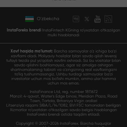
O'zbekcha
InstaForeks brendi
InstaFintech KGning ro'yxatdan o'tkazilgan
mulki hisoblanadi
Xavf haqida ma'lumot:
Barcha sarmoyalar o'z ichiga ba'zi
xavflarni oladi. Moliyaviy hosilalar bilan savdo qilish leveraj
tufayli tezda pul yo'qotish xavfini oshiradi. Siz bu vositalar bilan
savdo qilishni boshlamaysiz, agar siz amalga oshirgan
shartnomalarning tabiati va o'zingizning real xavflaringizni
to'liq tushunmasangiz. Ushbu turdagi sarmoyalar ba'zi
investorlar uchun mos bo'lishi mumkin, ammo ular hamma
uchun mos emas.
InstaFinance Ltd, reg. number 1811672
Manzil: 4-qavat, Water's Edge binosi, Meridian Plaza, Road
Town, Tortola, Britaniya Virgin orollari
Litsenziya raqami SIBA/L/14/1082, BVI FSC tomonidan berilgan
Xizmatlar ro'yxatdan o'tkazilgan savdo belgisi hisoblangan
InstaForeks brendi ostida taqdim etiladi.
Copyright © 2007-2026 InstaForex. Barcha huquqlar