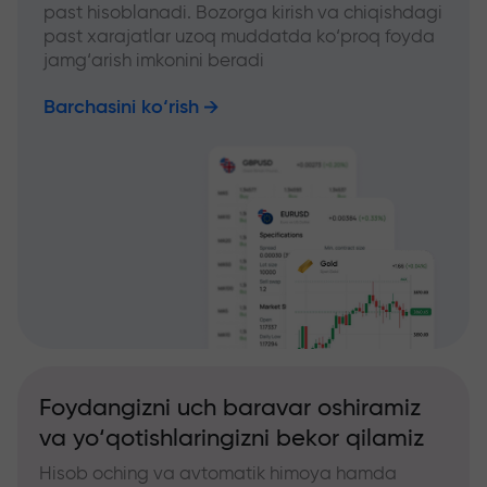
past hisoblanadi. Bozorga kirish va chiqishdagi
past xarajatlar uzoq muddatda ko‘proq foyda
jamg‘arish imkonini beradi
Barchasini ko‘rish
Foydangizni uch baravar oshiramiz
va yo‘qotishlaringizni bekor qilamiz
Hisob oching va avtomatik himoya hamda