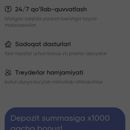
24/7 qo‘llab-quvvatlash
Istalgan vaqtda yordam berishga tayyor
mutaxassislar
Sadoqat dasturlari
faol mijozlar uchun bonus va promo-aksiyalar
Treyderlar hamjamiyati
butun dunyo bo‘ylab millionlab ishtirokchilar
Depozit summasiga x1000
gacha bonus!