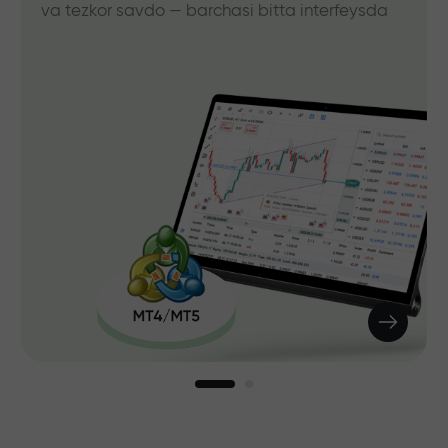
va tezkor savdo — barchasi bitta interfeysda