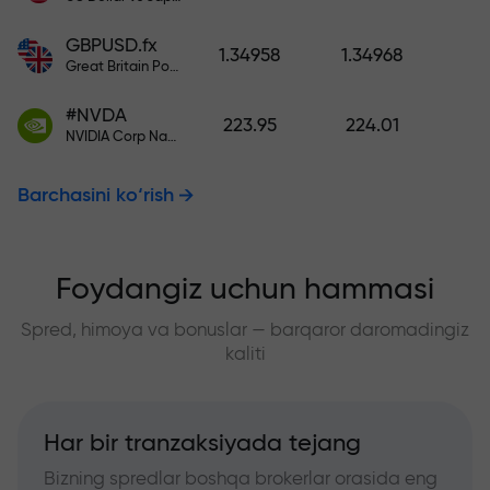
GBPUSD.fx
1.34958
1.34968
Great Britain Pound vs US Dollar
#NVDA
223.95
224.01
NVIDIA Corp Nasdaq Stock Exchange (Nasdaq) USD
Barchasini ko‘rish
Foydangiz uchun hammasi
Spred, himoya va bonuslar — barqaror daromadingiz
kaliti
Har bir tranzaksiyada tejang
Bizning spredlar boshqa brokerlar orasida eng