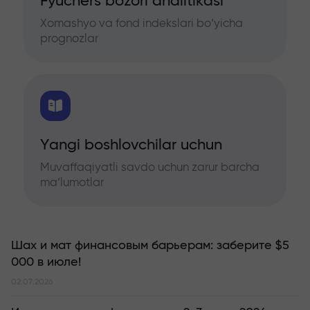
Fyuchers bozori analitikasi
Xomashyo va fond indekslari bo‘yicha
prognozlar
Yangi boshlovchilar uchun
Muvaffaqiyatli savdo uchun zarur barcha
ma’lumotlar
Шах и мат финансовым барьерам: заберите $5
000 в июле!
02.07.2026