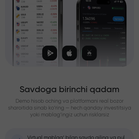
Savdoga birinchi qadam
Demo hisob oching va platformani real bozor
sharoitida sinab ko‘ring — hech qanday investitsiya
yoki mablag‘ingiz uchun risklarsiz
Virtual mablag‘ bilan savdo qiling va pul