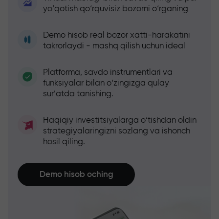
yo‘qotish qo‘rquvisiz bozorni o‘rganing
Demo hisob real bozor xatti-harakatini
takrorlaydi - mashq qilish uchun ideal
Platforma, savdo instrumentlari va
funksiyalar bilan o‘zingizga qulay
sur’atda tanishing.
Haqiqiy investitsiyalarga o‘tishdan oldin
strategiyalaringizni sozlang va ishonch
hosil qiling.
Demo hisob oching