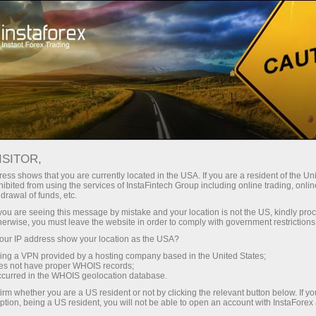
Kichik
spredlar — katta foyda
ISITOR,
ess shows that you are currently located in the USA. If you are a resident of the Uni
Har bir depozit uchun
ibited from using the services of InstaFintech Group including online trading, online
InstaForex bilan siz haqiqatan
drawal of funds, etc.
raqobatbardosh imkoniyatlarga
30% bonus
k you are seeing this message by mistake and your location is not the US, kindly pro
ega bo‘lasiz: 1:5000 gacha kredit
herwise, you must leave the website in order to comply with government restrictions
yelkasi, bozordagi eng yaxshi
ur IP address show your location as the USA?
Savdoda
spred va komissiyalardan biri,
sing a VPN provided by a hosting company based in the United States;
shuningdek aksiyalar va indekslar
oes not have proper WHOIS records;
va trassada tezlik
occurred in the WHOIS geolocation database.
bilan savdo qilish uchun qulay
irm whether you are a US resident or not by clicking the relevant button below. If y
shartlar.
ption, being a US resident, you will not be able to open an account with InstaForex
Shaxsiy sovg‘a jekpoti
Biz savdoni yanada jozibador