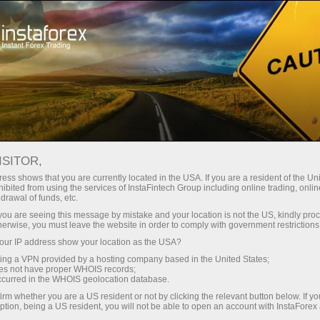
Spreads
minimes — profit maximal
ISITOR,
ess shows that you are currently located in the USA. If you are a resident of the Uni
Bonus de 30 %
ibited from using the services of InstaFintech Group including online trading, online
Avec InstaForex, vous accédez à
drawal of funds, etc.
des conditions vraiment
sur chaque dépôt
k you are seeing this message by mistake and your location is not the US, kindly pro
compétitives : effet de levier
herwise, you must leave the website in order to comply with government restrictions
jusqu’à 1:5000, parmi les meilleurs
ur IP address show your location as the USA?
Vitesse
spreads et commissions du
sing a VPN provided by a hosting company based in the United States;
marché, ainsi que des conditions
oes not have proper WHOIS records;
dans le trading et sur l’autoroute
occurred in the WHOIS geolocation database.
avantageuses pour le trading
irm whether you are a US resident or not by clicking the relevant button below. If y
d’actions et d’indices.
ption, being a US resident, you will not be able to open an account with InstaForex
Votre jackpot personnel de cadeaux
Nous avons développé un