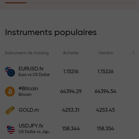
rêves simplement en effectuant un
dépôt
Le programme d’assurance des
risques rembourse vos pertes et
Instruments populaires
garantit un triplement des profits
en 6 mois. Tradez en toute
tranquillité — votre capital est
Instrument de trading
Acheter
Vendre
Sp
protégé !
EURUSD.fx
1.15216
1.15226
Euro vs US Dollar
Déposez des fonds et recevez un
bonus 1 000 fois supérieur à votre
#Bitcoin
64394.29
64394.54
dépôt. X1000 n’est pas une erreur.
Bitcoin
Plus le dépôt est important, plus le
multiplicateur est élevé.
GOLD.m
4253.31
4253.45
USDJPY.fx
158.344
158.354
US Dollar vs Japanese Yen