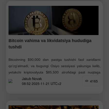
Bitcoin vahima va likvidatsiya hududiga
tushdi
Bitcoinning $90,000 dan pastga tushishi faol xaridlarni
qo'zg'atmadi, va bugungi Osiyo sessiyasi yakuniga kelib,
yetakchi kriptovalyuta $85,500 atrofidagi past nuqtaga
Jakub Novak
yetdi, bu yerda ham yirik o'yinchilardan sezilarli xaridlarni
4165
08:52 2025-11-21 UTC+2
jalb qila