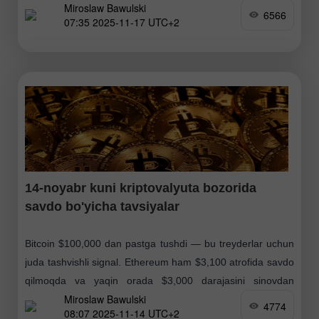
Miroslaw Bawulski
past darajadagi sust xarid faolligi bozor ishtirokchilarining
6566
07:35 2025-11-17 UTC+2
14-noyabr kuni kriptovalyuta bozorida
savdo bo'yicha tavsiyalar
Bitcoin $100,000 dan pastga tushdi — bu treyderlar uchun
juda tashvishli signal. Ethereum ham $3,100 atrofida savdo
qilmoqda va yaqin orada $3,000 darajasini sinovdan
Miroslaw Bawulski
o'tkazishga tayyorlanmoqda. Aksiyalar bozorining keskin
4774
08:07 2025-11-14 UTC+2
pasayishi