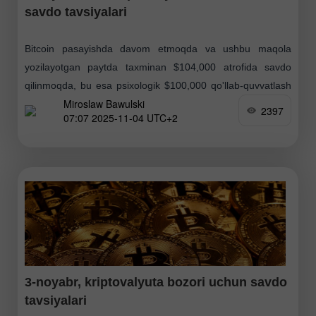
savdo tavsiyalari
Bitcoin pasayishda davom etmoqda va ushbu maqola
yozilayotgan paytda taxminan $104,000 atrofida savdo
qilinmoqda, bu esa psixologik $100,000 qo'llab-quvvatlash
Miroslaw Bawulski
darajasini sinovdan o'tkazish ehtimolini oshiradi. Oy faol
2397
07:07 2025-11-04 UTC+2
savdolar bilan boshlangani ajablanarli
3-noyabr, kriptovalyuta bozori uchun savdo
tavsiyalari