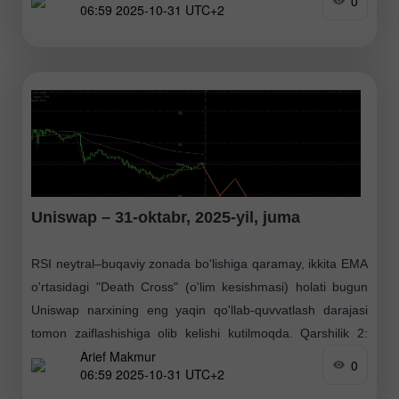
0
06:59 2025-10-31 UTC+2
Uniswap – 31-oktabr, 2025-yil, juma
RSI neytral–buqaviy zonada bo'lishiga qaramay, ikkita EMA
o'rtasidagi "Death Cross" (o'lim kesishmasi) holati bugun
Uniswap narxining eng yaqin qo'llab-quvvatlash darajasi
tomon zaiflashishiga olib kelishi kutilmoqda. Qarshilik 2:
Arief Makmur
6.692 Qarshilik
0
06:59 2025-10-31 UTC+2