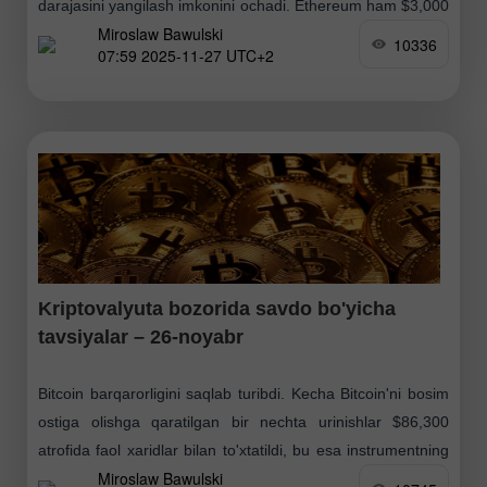
darajasini yangilash imkonini ochadi. Ethereum ham $3,000
Miroslaw Bawulski
darajasiga qaytdi va hozirda shu zonada
10336
07:59 2025-11-27 UTC+2
mustahkamlanishga urinmoqda. Riskka
Kriptovalyuta bozorida savdo bo'yicha
tavsiyalar – 26-noyabr
Bitcoin barqarorligini saqlab turibdi. Kecha Bitcoin'ni bosim
ostiga olishga qaratilgan bir nechta urinishlar $86,300
atrofida faol xaridlar bilan to'xtatildi, bu esa instrumentning
Miroslaw Bawulski
yanada yuqoriga korreksiyalanish ehtimolini saqlab qoldi.