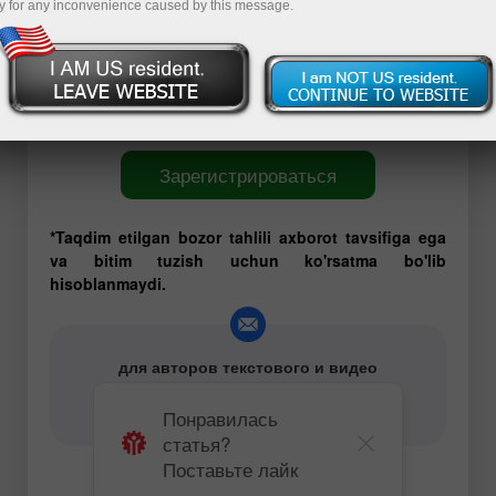
y for any inconvenience caused by this message.
команде есть трейдеры, имеющие многолетний и
успешный опыт торговли на Форекс. Они всегда
готовы поделиться своими профессиональными
наработками и эффективными торговыми
рекомендациями.
Зарегистрироваться
*Taqdim etilgan bozor tahlili axborot tavsifiga ega
va bitim tuzish uchun ko'rsatma bo'lib
hisoblanmaydi.
для авторов текстового и видео
аналитического контента -
content-authors@instaforex.com
Понравилась
статья?
Поставьте лайк
Криптовалюты