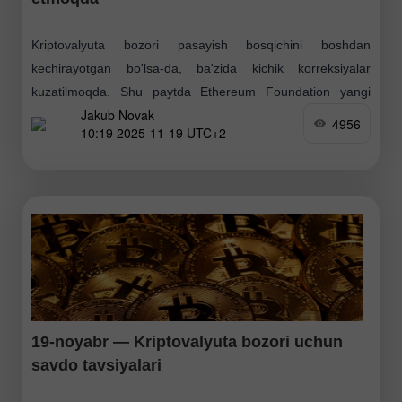
Kriptovalyuta bozori pasayish bosqichini boshdan
kechirayotgan bo'lsa-da, ba'zida kichik korreksiyalar
kuzatilmoqda. Shu paytda Ethereum Foundation yangi
Jakub Novak
Ethereum Interoperability Layer (o'zaro ishlash qatlami)
4956
10:19 2025-11-19 UTC+2
konsepsiyasini taqdim etdi. Ushbu tashabbusning mohiyati
— barcha
19-noyabr — Kriptovalyuta bozori uchun
savdo tavsiyalari