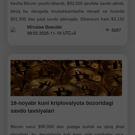
Kecha Bitcoin yaxshi tiklanib, $93,500 atrofida savdo qilindi,
biroq bu darajada mustahkamlasha olmadi va hozirda
$91,000 dan past savdo qilmoqda. Ethereum ham $3,150
Miroslaw Bawulski
dan yuqoriga chiqdi, ammo yozish paytida yana
5297
08:02 2025-11-19 UTC+2
18-noyabr kuni kriptovalyuta bozoridagi
savdo tavsiyalari
Bitcoin narxi $90,000 dan pastga tushdi va qiziq jihati
shundaki, bu darajalarda hali ham yirik xaridorlar yo'q.