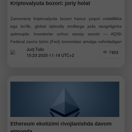
Kriptovalyuta bozori: joriy holat
Zamonaviy kriptovalyuta bozori hanuz yuqori volatillikka
ega bo'lib, global iqtisodiy omillarga juda sezgirligicha
qolmoqda. Investorlar uchun asosiy xavotir — AQSh
Federal zaxira tizimi (Fed) tomonidan amalga oshiriladigan
Jurij Tolin
pul-kredit siyosatining kelajakdagi
7403
15:23 2025-11-19 UTC+2
Ethereum ekotizimi rivojlanishda davom
etmoqda