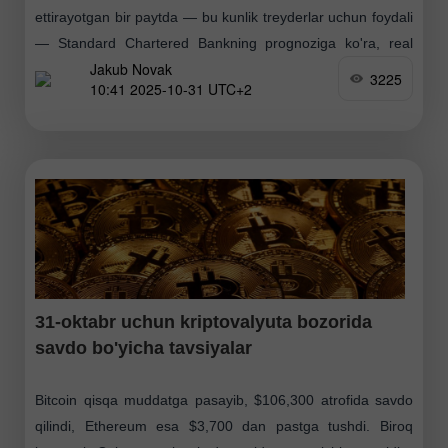
ettirayotgan bir paytda — bu kunlik treyderlar uchun foydali
— Standard Chartered Bankning prognoziga ko'ra, real
Jakub Novak
aktivlarning (RWA) tokenlashgan bozori kapitalizatsiyasi
3225
10:41 2025-10-31 UTC+2
(stablecoinlardan tashqari) 2028-yilga
31-oktabr uchun kriptovalyuta bozorida
savdo bo'yicha tavsiyalar
Bitcoin qisqa muddatga pasayib, $106,300 atrofida savdo
qilindi, Ethereum esa $3,700 dan pastga tushdi. Biroq