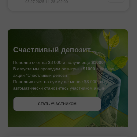
08:27 2025-11-28 +02:00
Счастливый депозит
Пополни счет на $3 000 и получи еще
$1000
!
В августе мы проводим розыгрыш
$1000
в рамках
акции "Счастливый депозит"!
Пополнив счет на сумму не менее $3 000, вы
автоматически становитесь участником акции.
СТАТЬ УЧАСТНИКОМ
СТАТЬ УЧАСТНИКОМ
ПОЛУЧИТЬ БОНУС
СТАТЬ УЧАСТНИКОМ