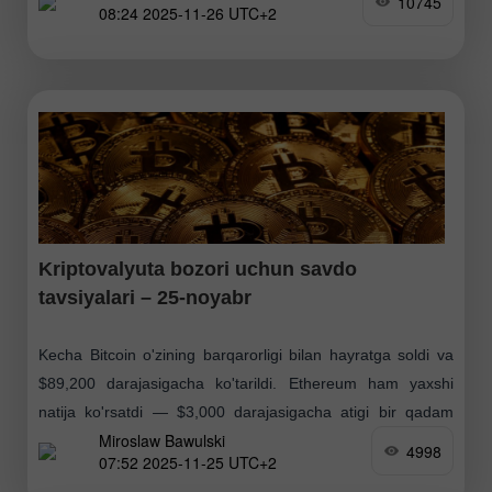
10745
08:24 2025-11-26 UTC+2
Ethereum
Kriptovalyuta bozori uchun savdo
tavsiyalari – 25-noyabr
Kecha Bitcoin o'zining barqarorligi bilan hayratga soldi va
$89,200 darajasigacha ko'tarildi. Ethereum ham yaxshi
natija ko'rsatdi — $3,000 darajasigacha atigi bir qadam
Miroslaw Bawulski
qoldi. Kecha BTC bo'yicha ochiq pozitsiyalar hajmi joriy
4998
07:52 2025-11-25 UTC+2