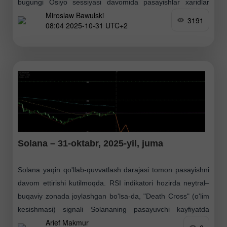
bugungi Osiyo sessiyasi davomida pasayishlar xaridlar
Miroslaw Bawulski
bilan qoplandi. Texnik manzarani va savdo rejasini tahlil
3191
08:04 2025-10-31 UTC+2
qilishdan
Solana – 31-oktabr, 2025-yil, juma
Solana yaqin qo'llab-quvvatlash darajasi tomon pasayishni
davom ettirishi kutilmoqda. RSI indikatori hozirda neytral–
buqaviy zonada joylashgan bo'lsa-da, "Death Cross" (o'lim
kesishmasi) signali Solananing pasayuvchi kayfiyatda
Arief Makmur
qolishini ko'rsatmoqda. Qarshilik 2: 205.90 Qarshilik