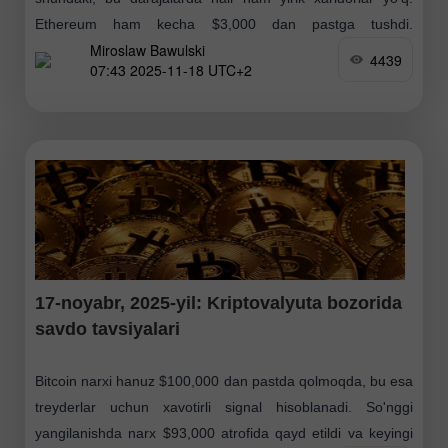
Ethereum ham kecha $3,000 dan pastga tushdi.
Miroslaw Bawulski
Xaridorlarning yo'qligi ajablanarli emas. Chakana
4439
07:43 2025-11-18 UTC+2
investorlar
17-noyabr, 2025-yil: Kriptovalyuta bozorida
savdo tavsiyalari
Bitcoin narxi hanuz $100,000 dan pastda qolmoqda, bu esa
treyderlar uchun xavotirli signal hisoblanadi. So'nggi
yangilanishda narx $93,000 atrofida qayd etildi va keyingi