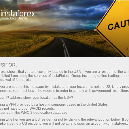
Treyderlar uchun
Форекс аналитика
Foreks-sharhlar
Криптовалюты
ISITOR,
ess shows that you are currently located in the USA. If you are a resident of the Uni
ibited from using the services of InstaFintech Group including online trading, online
15.04.2026 10:35
drawal of funds, etc.
k you are seeing this message by mistake and your location is not the US, kindly pro
herwise, you must leave the website in order to comply with government restrictions
Стоит ли сегодня приступать к
ur IP address show your location as the USA?
sing a VPN provided by a hosting company based in the United States;
торговле?
oes not have proper WHOIS records;
occurred in the WHOIS geolocation database.
irm whether you are a US resident or not by clicking the relevant button below. If y
Если вас мучают такие сомнения – заручитесь перед
ption, being a US resident, you will not be able to open an account with InstaForex
выходом на рынок экспертным мнением. В нашей