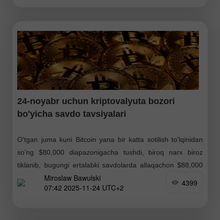
24-noyabr uchun kriptovalyuta bozori
bo'yicha savdo tavsiyalari
O'tgan juma kuni Bitcoin yana bir katta sotilish to'lqinidan
so'ng $80,000 diapazonigacha tushdi, biroq narx biroz
tiklanib, bugungi ertalabki savdolarda allaqachon $88,000
Miroslaw Bawulski
darajasidan oshdi. Shunga qaramay, buqalar uchun keyingi
4399
07:42 2025-11-24 UTC+2
istiqbollar