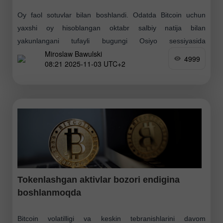
Oy faol sotuvlar bilan boshlandi. Odatda Bitcoin uchun
yaxshi oy hisoblangan oktabr salbiy natija bilan
yakunlangani tufayli bugungi Osiyo sessiyasida
Miroslaw Bawulski
kriptovalyuta bozorida agressiv sotuvlar yuz berdi. Bitcoin
4999
08:21 2025-11-03 UTC+2
qisqa vaqtga $107,300
Tokenlashgan aktivlar bozori endigina
boshlanmoqda
Bitcoin volatilligi va keskin tebranishlarini davom