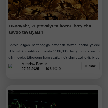
10-noyabr, kriptovalyuta bozori bo'yicha
savdo tavsiyalari
Bitcoin o'tgan haftadagiga o'xshash tarzda ancha yaxshi
tiklanish ko'rsatdi va hozirda $106,000 dan yuqorida savdo
qilinmoqda. Ethereum ham sezilarli o'sishni qayd etdi, biroq
Miroslaw Bawulski
bozorning buqa bosqichiga qaytgani haqida gapirish hali
5661
07:55 2025-11-10 UTC+2