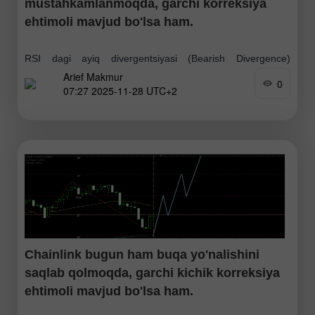
mustahkamlanmoqda, garchi korreksiya
ehtimoli mavjud bo'lsa ham.
RSI dagi ayiq divergentsiyasi (Bearish Divergence)
Arief Makmur
Cardano'dagi buqa yo'nalishining qisqa muddatli
0
07:27 2025-11-28 UTC+2
korreksiyasi ehtimolini ko'rsatmoqda, biroq
kriptovalyutaning umumiy yo'nalishi hali ham yuqoriga
qarab qolmoqda. Qarshilik 2 : 0.44529 Qarshilik
Chainlink bugun ham buqa yo'nalishini
saqlab qolmoqda, garchi kichik korreksiya
ehtimoli mavjud bo'lsa ham.