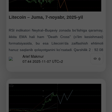
Litecoin – Juma, 7-noyabr, 2025-yil
RSI indikatori Neytral–Buqaviy zonada bo'lishiga qaramay,
ikkita EMA hali ham "Death Cross" (o'lim kesishmasi)
formatsiyasida, bu esa Litecoin'da zaiflashish ehtimoli
hanuz saqlanib qolayotganini ko'rsatadi. Qarshilik 2 : 92.08
Arief Makmur
Qarshilik
0
07:44 2025-11-07 UTC+2