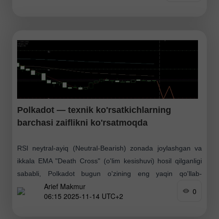
Polkadot — texnik ko'rsatkichlarning
barchasi zaiflikni ko'rsatmoqda
RSI neytral-ayiq (Neutral-Bearish) zonada joylashgan va
ikkala EMA "Death Cross" (o'lim kesishuvi) hosil qilganligi
sababli, Polkadot bugun o'zining eng yaqin qo'llab-
Arief Makmur
quvvatlash darajasiga tomon pasayishi ehtimoli yuqori.
0
06:15 2025-11-14 UTC+2
Qarshilik 2 : 3.1364