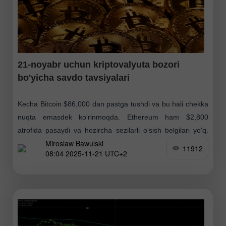
21-noyabr uchun kriptovalyuta bozori
bo'yicha savdo tavsiyalari
Kecha Bitcoin $86,000 dan pastga tushdi va bu hali chekka
nuqta emasdek ko'rinmoqda. Ethereum ham $2,800
atrofida pasaydi va hozircha sezilarli o'sish belgilari yo'q.
Miroslaw Bawulski
Ayni paytda AQSh fond bozoridagi faol
11912
08:04 2025-11-21 UTC+2