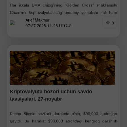
Har ikkala EMA chizig'ining "Golden Cross" shakllanishi
Chainlink kriptovalyutasining umumiy yo'nalishi hali ham
Arief Makmur
mustahkamlanib borayotganini ko'rsatmoqda. Qarshilik 2 :
0
07:27 2025-11-28 UTC+2
13.72443 Qarshilik 1 : 13.58148 Pivot : 13.40688 Qo'llab-
quvvatlash
Kriptovalyuta bozori uchun savdo
tavsiyalari. 27-noyabr
Kecha Bitcoin sezilarli darajada o'sib, $90,000 hududiga
qaytdi. Bu harakat $93,000 atrofidagi kengroq qarshilik