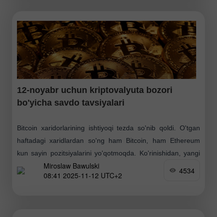
12-noyabr uchun kriptovalyuta bozori
bo'yicha savdo tavsiyalari
Bitcoin xaridorlarining ishtiyoqi tezda so'nib qoldi. O'tgan
haftadagi xaridlardan so'ng ham Bitcoin, ham Ethereum
kun sayin pozitsiyalarini yo'qotmoqda. Ko'rinishidan, yangi
Miroslaw Bawulski
ijobiy drayverlar yo'q, shuning uchun xaridorlar bozorda
4534
08:41 2025-11-12 UTC+2
shoshilmayapti