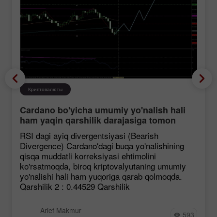
Криптовалюты
Cardano bo'yicha umumiy yo'nalish hali
ham yaqin qarshilik darajasiga tomon
mustahkamlanmoqda, garchi korreksiya
RSI dagi ayiq divergentsiyasi (Bearish
ehtimoli mavjud bo'lsa ham.
Divergence) Cardano'dagi buqa yo'nalishining
qisqa muddatli korreksiyasi ehtimolini
ko'rsatmoqda, biroq kriptovalyutaning umumiy
yo'nalishi hali ham yuqoriga qarab qolmoqda.
Qarshilik 2 : 0.44529 Qarshilik
Arief Makmur
593