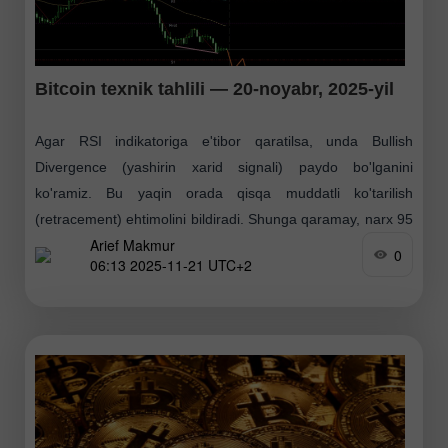
Bitcoin texnik tahlili — 20-noyabr, 2025-yil
Agar RSI indikatoriga e'tibor qaratilsa, unda Bullish
Divergence (yashirin xarid signali) paydo bo'lganini
ko'ramiz. Bu yaqin orada qisqa muddatli ko'tarilish
(retracement) ehtimolini bildiradi. Shunga qaramay, narx 95
Arief Makmur
910.87 darajasidan yuqoriga
0
06:13 2025-11-21 UTC+2