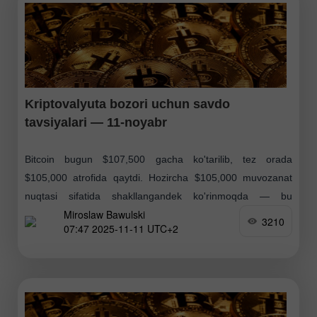
Kriptovalyuta bozori uchun savdo
tavsiyalari — 11-noyabr
Bitcoin bugun $107,500 gacha ko'tarilib, tez orada
$105,000 atrofida qaytdi. Hozircha $105,000 muvozanat
nuqtasi sifatida shakllangandek ko'rinmoqda — bu
Miroslaw Bawulski
darajadan yuqorida xaridorlar soni ancha kamaygan. Yana
3210
07:47 2025-11-11 UTC+2
o'sish uchun konsolidatsiya zarur