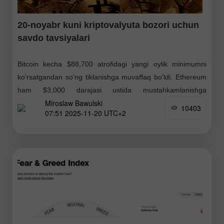
20-noyabr kuni kriptovalyuta bozori uchun
savdo tavsiyalari
Bitcoin kecha $88,700 atrofidagi yangi oylik minimumni
ko'rsatgandan so'ng tiklanishga muvaffaq bo'ldi. Ethereum
ham $3,000 darajasi ustida mustahkamlanishga
Miroslaw Bawulski
urinmoqda. AQSh fond bozori keskin o'sgach, kriptovalyuta
10403
07:51 2025-11-20 UTC+2
bozori ham shu yo'nalishda harakat