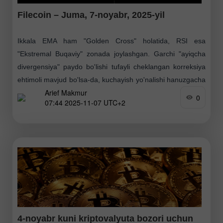
Filecoin – Juma, 7-noyabr, 2025-yil
Ikkala EMA ham "Golden Cross" holatida, RSI esa
"Ekstremal Buqaviy" zonada joylashgan. Garchi "ayiqcha
divergensiya" paydo bo'lishi tufayli cheklangan korreksiya
ehtimoli mavjud bo'lsa-da, kuchayish yo'nalishi hanuzgacha
Arief Makmur
bu kriptovalyutada ustunlik qilayotganga
0
07:44 2025-11-07 UTC+2
4-noyabr kuni kriptovalyuta bozori uchun