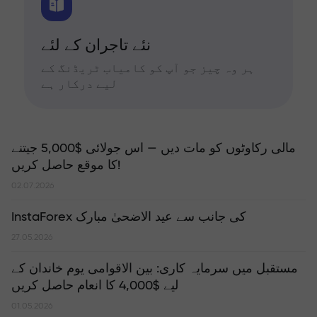
نئے تاجران کے لئے
ہر وہ چیز جو آپ کو کامیاب ٹریڈنگ کے
لیے درکار ہے
مالی رکاوٹوں کو مات دیں — اس جولائی $5,000 جیتنے
کا موقع حاصل کریں!
02.07.2026
InstaForex کی جانب سے عید الاضحیٰ مبارک
27.05.2026
مستقبل میں سرمایہ کاری: بین الاقوامی یوم خاندان کے
لیے $4,000 کا انعام حاصل کریں
01.05.2026