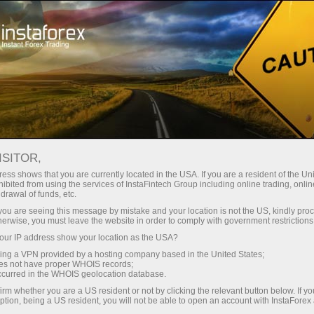
مختصر
سپریڈز — بڑا نفع
ISITOR,
ess shows that you are currently located in the USA. If you are a resident of the Uni
30% بونس
ibited from using the services of InstaFintech Group including online trading, online
انسٹا فاریکس کے ساتھ، آپ
drawal of funds, etc.
واقعی مسابقتی مواقع تک رسائی
ہر ڈیپازٹ پر
k you are seeing this message by mistake and your location is not the US, kindly pro
حاصل کرتے ہیں: 1:5000 تک کا فائدہ،
herwise, you must leave the website in order to comply with government restrictions
مارکیٹ میں کچھ بہترین اسپریڈز اور
ur IP address show your location as the USA?
رفتار
کمیشنز، اور ٹریڈنگ اسٹاک اور انڈیکس
sing a VPN provided by a hosting company based in the United States;
کے لیے فائدہ مند حالات۔
oes not have proper WHOIS records;
تجارت اور ہائی ویز پر
occurred in the WHOIS geolocation database.
irm whether you are a US resident or not by clicking the relevant button below. If y
ption, being a US resident, you will not be able to open an account with InstaForex
ہم نے ایک بونس سسٹم تیار کیا ہے جو
آپ کا اپنا گفٹ جیک پوٹ