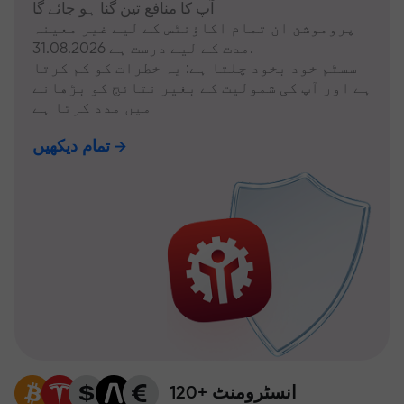
آپ کا منافع تین گنا ہو جائے گا
پروموشن ان تمام اکاؤنٹس کے لیے غیر معینہ
مدت کے لیے درست ہے 31.08.2026.
سسٹم خود بخود چلتا ہے: یہ خطرات کو کم کرتا
ہے اور آپ کی شمولیت کے بغیر نتائج کو بڑھانے
میں مدد کرتا ہے
تمام دیکھیں
120+ انسٹرومنٹ