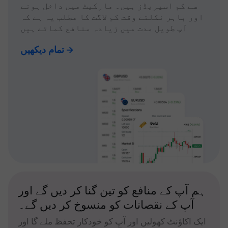
سے کم اسپریڈز ہیں۔ مارکیٹ میں داخل ہونے
اور باہر نکلتے وقت کم لاگت کا مطلب یہ ہے کہ
آپ طویل مدت میں زیادہ منافع کماتے ہیں
تمام دیکھیں
ہم آپ کے منافع کو تین گنا کر دیں گے اور
آپ کے نقصانات کو منسوخ کر دیں گے۔
ایک اکاؤنٹ کھولیں اور آپ کو خودکار تحفظ ملے گا اور