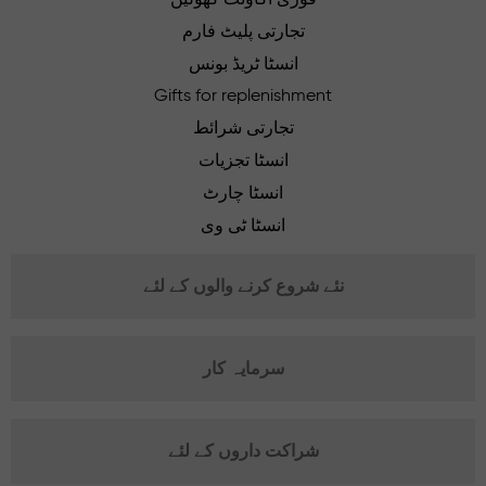
تجارتی پلیٹ فارم
انسٹا ٹریڈ بونس
Gifts for replenishment
تجارتی شرائط
انسٹا تجزیات
انسٹا چارٹ
انسٹا ٹی وی
نئے شروع کرنے والوں کے لئے
سرمایہ کار
شراکت داروں کے لئے