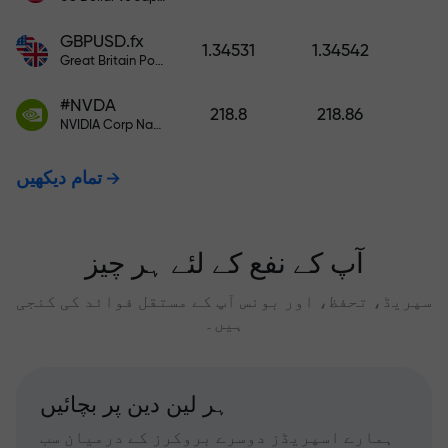
GBPUSD.fx
1.34531
1.34542
Great Britain Pound vs US Dollar
#NVDA
218.8
218.86
NVIDIA Corp Nasdaq Stock Exchange (Nasdaq) USD
تمام دیکھیں
آپ کے نفع کے لئے ہر چیز
سپریڈ، تحفظ، اور بونس آپ کے مستقل فوائد کی کنجی
ہیں۔
ہر لین دین پر بچائیں
ہمارے اسپریڈز دوسرے بروکرز کے درمیان سب