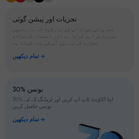
تجزیات اور پیشن گوئی
تجزیاتی مواد آپ کو مارکیٹ کے بارے میں
بصیرت فراہم کرتا ہے اور اعتماد کے ساتھ
تجارت کرنے میں آپ کی مدد کرتا ہے
تمام دیکھیں
30% بونس
اپنا اکاؤنٹ ٹاپ اپ کریں اور ٹریڈنگ کے لیے %30
بونس حاصل کریں
تمام دیکھیں