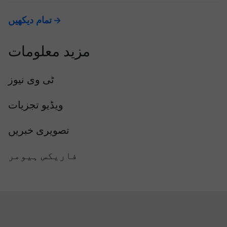
تمام دیکھیں
مزید معلومات
ٹی وی نیوز
ویڈیو تجزیات
تصویری خبریں
فاریکس ہیومر