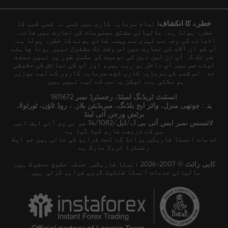
خطرے کا انکشاف:
تمام سرمایہ کاری میں کسی نہ کسی قسم کا
خطرہ ہوتا ہے۔ مالیاتی مشتق مصنوعات کی تجارت میں فائدہ
اٹھانے کی وجہ سے تیزی سے پیسہ ضائع ہونے کا خطرہ ہوتا ہے۔
آپ کو ان آلات کی تجارت میں اس وقت تک مشغول نہیں ہونا چاہئے
جب تک کہ آپ ان لین دین کی نوعیت کو مکمل طور پر نہیں سمجھ
لیتے جس میں آپ داخل ہو رہے ہیں، اور آپ کی نمائش کی حقیقی
حد۔ اس قسم کی سرمایہ کاری کچھ سرمایہ کاروں کے لیے موزوں
ہو سکتی ہے، لیکن یہ سب کے لیے نہیں ہیں۔
انسٹنٹ ٹریڈنگ لمیٹڈ، رجسٹرڈ نمبر 1811672
پتہ: چوتھی منزل، واٹر ایج بلڈنگ، میریڈیئن پلازہ، روڈ ٹاؤن، ٹورٹولا،
برٹش ورجن آئی لینڈ
لائسنس نمبر ایس آئی بی اے/ایل/14/1082 جو بی وی آئی ایف ایس
سی کے ذریعے جاری کیا گیا ہے
خدمات انسٹا فاریکس برانڈ کے تحت فراہم کی جاتی ہیں جو ایک
رجسٹرڈ ٹریڈ مارک ہے
کاپی رائٹ © 2007-2026 انسٹا فاریکس۔ جملہ حقوق محفوظ ہیں.
مالیاتی خدمات انسٹا فنٹیک گروپ فراہم کرتی ہیں۔