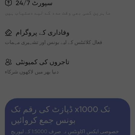
سپورٹ 24/7
ماہرین کسی بھی وقت مدد کے لیے دستیاب ہیں
وفاداری کے پروگرام
فعال کلائنٹس کے لیے بونس اور تشہیری مہمات
تاجروں کی کمیونٹی
دنیا بھر میں لاکھوں شرکاء
ڈپازٹ کی رقم تک x1000 تک
بونس جمع کروائیں
خصوصی ایکس اکاونٹس نہ صرف 1:5000 کے لیوریج