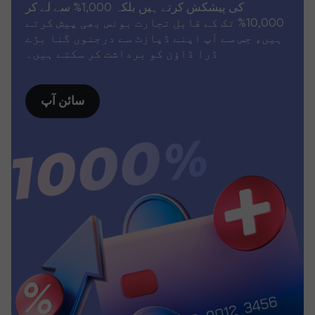
کی پیشکش کرتے ہیں بلکہ 1,000% سے لے کر
10,000% تک کے قابل تجارت بونس بھی پیش کرتے
ہیں، جس سے آپ اپنے ڈپازٹ سے درجنوں گنا بڑے
ڈرا ڈاؤن کو برداشت کر سکتے ہیں۔
سائن آپ