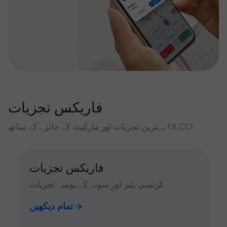
فاریکس تجزیات
بہترین تجزیات اور مارکیٹ کے جائزے کے ساتھ FX.CO
فاریکس تجزیات
کرنسی پئیر اور سونے کے یومیہ تجزیات
تمام دیکھیں