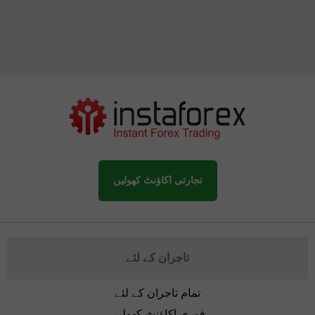
تجارتی اکاؤنٹ کھولیں
تاجران کے لئے
تمام تاجران کے لئے
فوری اکاؤنٹ کھولیں