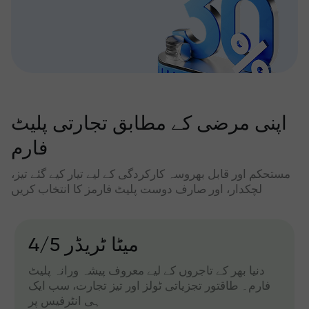
اپنی مرضی کے مطابق تجارتی پلیٹ
فارم
مستحکم اور قابل بھروسہ کارکردگی کے لیے تیار کیے گئے تیز،
لچکدار، اور صارف دوست پلیٹ فارمز کا انتخاب کریں
میٹا ٹریڈر 4/5
دنیا بھر کے تاجروں کے لیے معروف پیشہ ورانہ پلیٹ
فارم۔ طاقتور تجزیاتی ٹولز اور تیز تجارت، سب ایک
ہی انٹرفیس پر