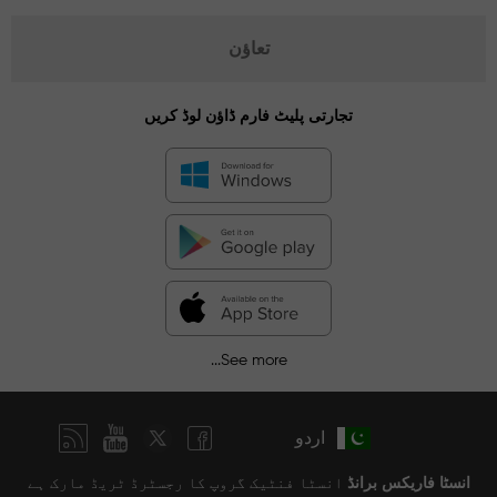
تعاؤن
تجارتی پلیٹ فارم ڈاؤن لوڈ کریں
See more...
اردو
انسٹا فاریکس برانڈ
انسٹا فنٹیک گروپ کا رجسٹرڈ ٹریڈ مارک ہے