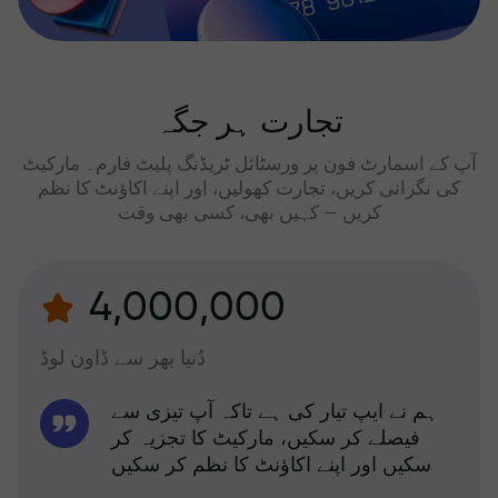
تجارت ہر جگہ
آپ کے اسمارٹ فون پر ورسٹائل ٹریڈنگ پلیٹ فارم۔ مارکیٹ
کی نگرانی کریں، تجارت کھولیں، اور اپنے اکاؤنٹ کا نظم
کریں — کہیں بھی، کسی بھی وقت
4,000,000
دُنیا بھر سے ڈاون لوڈ
ہم نے ایپ تیار کی ہے تاکہ آپ تیزی سے
فیصلے کر سکیں، مارکیٹ کا تجزیہ کر
سکیں اور اپنے اکاؤنٹ کا نظم کر سکیں