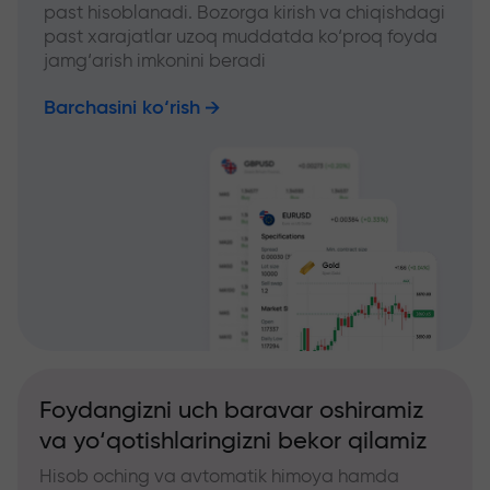
past hisoblanadi. Bozorga kirish va chiqishdagi
past xarajatlar uzoq muddatda ko‘proq foyda
jamg‘arish imkonini beradi
Barchasini ko‘rish
Foydangizni uch baravar oshiramiz
va yo‘qotishlaringizni bekor qilamiz
Hisob oching va avtomatik himoya hamda