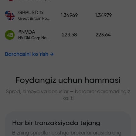
GBPUSD.fx
1.34969
1.34979
Great Britain Pound vs US Dollar
#NVDA
223.58
223.64
NVIDIA Corp Nasdaq Stock Exchange (Nasdaq) USD
Barchasini ko‘rish
Foydangiz uchun hammasi
Spred, himoya va bonuslar — barqaror daromadingiz
kaliti
Har bir tranzaksiyada tejang
Bizning spredlar boshqa brokerlar orasida eng