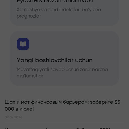
Fyuchers bozori analitikasi
Xomashyo va fond indekslari bo‘yicha
prognozlar
Yangi boshlovchilar uchun
Muvaffaqiyatli savdo uchun zarur barcha
ma’lumotlar
Шах и мат финансовым барьерам: заберите $5
000 в июле!
02.07.2026