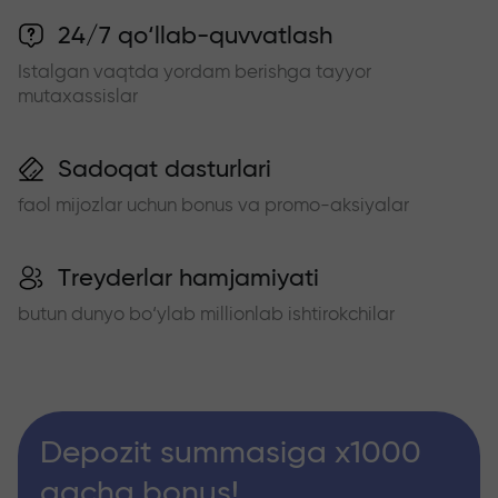
24/7 qo‘llab-quvvatlash
Istalgan vaqtda yordam berishga tayyor
mutaxassislar
Sadoqat dasturlari
faol mijozlar uchun bonus va promo-aksiyalar
Treyderlar hamjamiyati
butun dunyo bo‘ylab millionlab ishtirokchilar
Depozit summasiga x1000
gacha bonus!