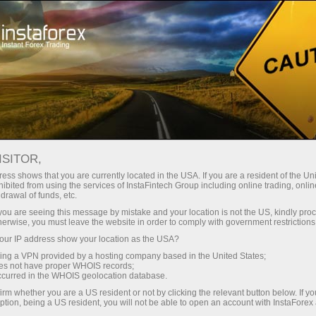
Kichik
spredlar — katta foyda
ISITOR,
ess shows that you are currently located in the USA. If you are a resident of the Uni
Har bir depozit uchun
ibited from using the services of InstaFintech Group including online trading, online
InstaForex bilan siz haqiqatan
drawal of funds, etc.
raqobatbardosh imkoniyatlarga
30% bonus
k you are seeing this message by mistake and your location is not the US, kindly pro
ega bo‘lasiz: 1:5000 gacha kredit
herwise, you must leave the website in order to comply with government restrictions
yelkasi, bozordagi eng yaxshi
ur IP address show your location as the USA?
Savdoda
spred va komissiyalardan biri,
sing a VPN provided by a hosting company based in the United States;
shuningdek aksiyalar va indekslar
oes not have proper WHOIS records;
va trassada tezlik
occurred in the WHOIS geolocation database.
bilan savdo qilish uchun qulay
irm whether you are a US resident or not by clicking the relevant button below. If y
shartlar.
ption, being a US resident, you will not be able to open an account with InstaForex
Shaxsiy sovg‘a jekpoti
Biz savdoni yanada jozibador