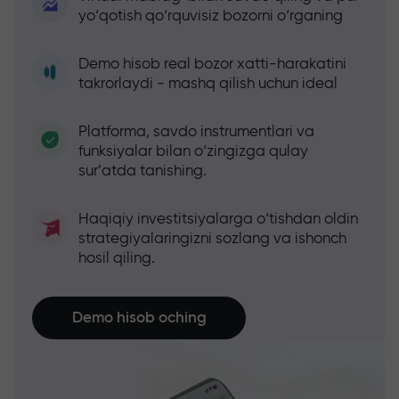
yo‘qotish qo‘rquvisiz bozorni o‘rganing
Demo hisob real bozor xatti-harakatini
takrorlaydi - mashq qilish uchun ideal
Platforma, savdo instrumentlari va
funksiyalar bilan o‘zingizga qulay
sur’atda tanishing.
Haqiqiy investitsiyalarga o‘tishdan oldin
strategiyalaringizni sozlang va ishonch
hosil qiling.
Demo hisob oching