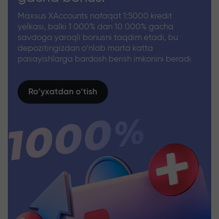
Maxsus XAccounts nafaqat 1:5000 kredit
yelkasi, balki 1 000% dan 10 000% gacha
savdoga yaroqli bonusni taqdim etadi, bu
depozitingizdan o‘nlab marta katta
pasayishlarga bardosh berish imkonini beradi
Ro‘yxatdan o‘tish