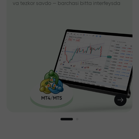
va tezkor savdo — barchasi bitta interfeysda