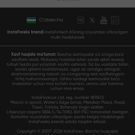
O'zbekcha
InstaForeks brendi
InstaFintech KGning ro'yxatdan o'tkazilgan
mulki hisoblanadi
Xavf haqida ma'lumot:
Barcha sarmoyalar o'z ichiga ba'zi
xavflarni oladi. Moliyaviy hosilalar bilan savdo qilish leveraj
tufayli tezda pul yo'qotish xavfini oshiradi. Siz bu vositalar bilan
savdo qilishni boshlamaysiz, agar siz amalga oshirgan
shartnomalarning tabiati va o'zingizning real xavflaringizni
to'liq tushunmasangiz. Ushbu turdagi sarmoyalar ba'zi
investorlar uchun mos bo'lishi mumkin, ammo ular hamma
uchun mos emas.
InstaFinance Ltd, reg. number 1811672
Manzil: 4-qavat, Water's Edge binosi, Meridian Plaza, Road
Town, Tortola, Britaniya Virgin orollari
Litsenziya raqami SIBA/L/14/1082, BVI FSC tomonidan berilgan
Xizmatlar ro'yxatdan o'tkazilgan savdo belgisi hisoblangan
InstaForeks brendi ostida taqdim etiladi.
Copyright © 2007-2026 InstaForex. Barcha huquqlar