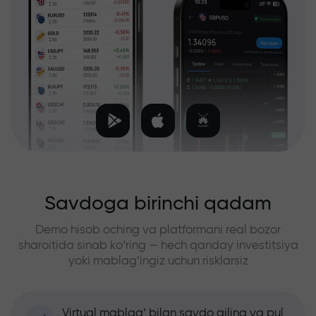
Savdoga birinchi qadam
Demo hisob oching va platformani real bozor
sharoitida sinab ko‘ring — hech qanday investitsiya
yoki mablag‘ingiz uchun risklarsiz
Virtual mablag‘ bilan savdo qiling va pul