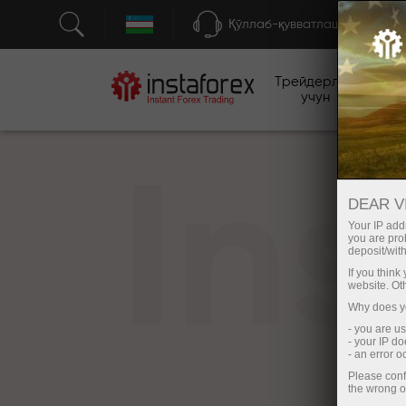
Қўллаб-қувватлаш
Трейдерлар
бо
учун
In
DEAR V
Your IP addr
you are proh
deposit/with
If you thin
website. Ot
Why does yo
- you are u
- your IP d
- an error 
Please conf
the wrong o