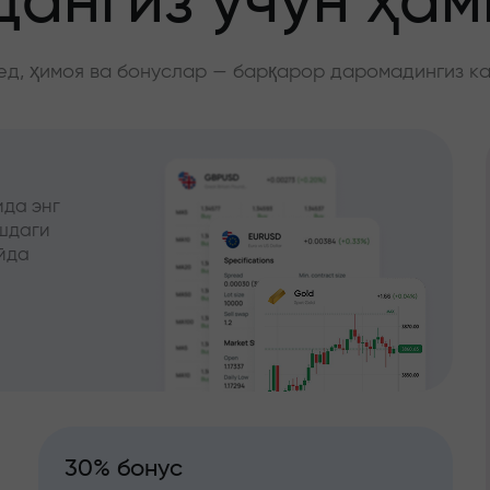
ангиз учун ҳа
д, ҳимоя ва бонуслар — барқарор даромадингиз к
да энг
ишдаги
йда
30% бонус