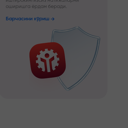
иштирокингизсиз натижаларни
оширишга ёрдам беради.
Барчасини кўриш