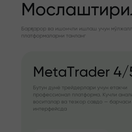
Мослаштирил
Барқарор ва ишончли ишлаш учун мўлжалла
платформаларни танланг
MetaTrader 4/
Бутун дунё трейдерлари учун етакчи
профессионал платформа. Кучли анал
воситалар ва тезкор савдо — барчаси
интерфейсда