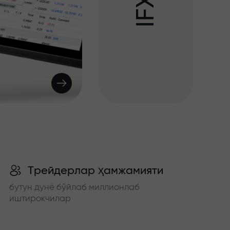
X
F
I
Трейдерлар ҳамжамияти
бутун дунё бўйлаб миллионлаб
иштирокчилар