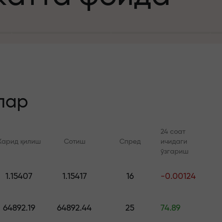
а
зит учун
й
лар
24 соат
Харид қилиш
Сотиш
Спред
ичидаги
 тезлик
ўзгариш
Онлайн курслар
FX.CO билан ан
и
1.15407
1.15417
16
-0.00124
а жекпоти
Савдони нолдан ўрганинг —
Forex, крипто ва Фь
барча даражалар учун
бўйича кунлик прог
64892.19
64892.44
25
74.89
курслар ва вебинарлар