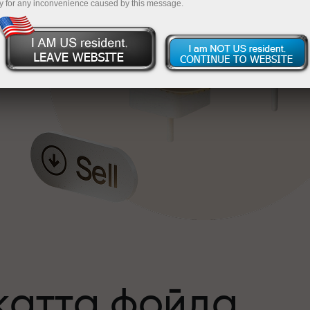
y for any inconvenience caused by this message.
катта фойда
а