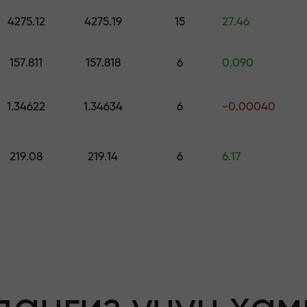
ринг — $1,500 гача қийматдаги совға
4275.12
4275.19
15
27.46
о қилинг —
157.811
157.818
6
0.090
1.34622
1.34634
6
-0.00040
афолатланади
219.08
219.14
6
6.17
бонус — бозорда
льтипликатор