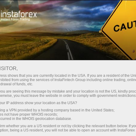
Ҳисоб-варағини тез очиш
Савдо платформаси
Энди иш
Инвесторлар
шлаётганлар
Промоак
Ҳамкорлар учун
учун
учун
staFo
ISITOR,
ess shows that you are currently located in the USA. If you are a resident of the Uni
ibited from using the services of InstaFintech Group including online trading, online
drawal of funds, etc.
k you are seeing this message by mistake and your location is not the US, kindly pro
herwise, you must leave the website in order to comply with government restrictions
ur IP address show your location as the USA?
sing a VPN provided by a hosting company based in the United States;
oes not have proper WHOIS records;
occurred in the WHOIS geolocation database.
irm whether you are a US resident or not by clicking the relevant button below. If y
ption, being a US resident, you will not be able to open an account with InstaForex