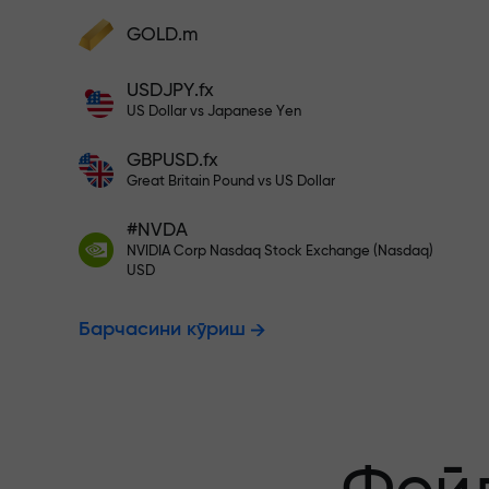
фойдангизни оширинг
Ҳисобингизни $333 билан тўлди
GOLD.m
Ҳисобни тўлдиринг ва
депозитингиздан 1 000 марта катта
Рисксиз савд
USDJPY.fx
бонус олинг. X1000 хато эмас. Депозит
US Dollar vs Japanese Yen
қанча катта бўлса, мультипликатор
шунча юқори бўлади.
GBPUSD.fx
фойдангиз к
Great Britain Pound vs US Dollar
#NVDA
NVIDIA Corp Nasdaq Stock Exchange (Nasdaq)
X1000 гача 
USD
Барчасини кўриш
энг катта му