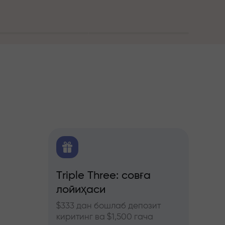
алитика
Triple Three: совға
Трей
лойиҳаси
бону
ючерс
нозлар
$333 дан бошлаб депозит
InstaF
киритинг ва $1,500 гача
иштиро