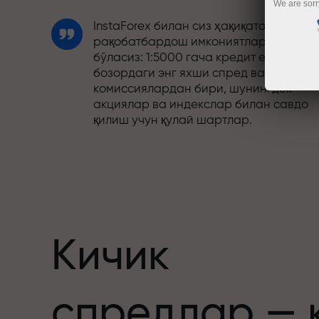
We are sorr
InstaForex билан сиз ҳақиқатан
рақобатбардош имкониятларга эга
бўласиз: 1:5000 гача кредит елкаси,
бозордаги энг яхши спред ва
комиссиялардан бири, шунингдек
акциялар ва индекслар билан савдо
қилиш учун қулай шартлар.
Биз савдони янада жозибадор
қиладиган бонус тизимини ишлаб
чиқдик. Ҳар бир InstaForex мижози ўз
депозитига 30% гача бонус олиши ва
бошқа акциялар ҳамда махсус
таклифлардан фойдаланиши мумкин.
Кичик
Трассадаги тезлик ва савдо тезлиги
спредлар — 
бир хил қадриятларни баҳам кўради.
Aleš Loprais савдо оламига интилиш в