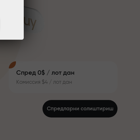
Спред 0$ / лот дан
Комиссия $4 / лот дан
Спредларни солиштириш