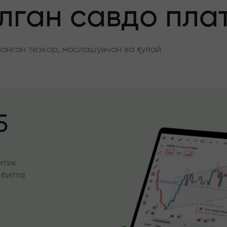
ган савдо пла
нган тезкор, мослашувчан ва қулай
5
итик
 битта