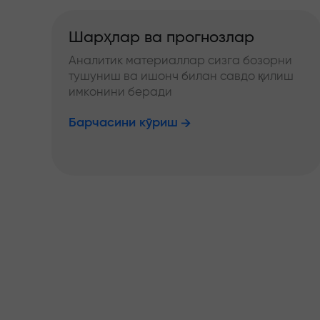
Шарҳлар ва прогнозлар
Аналитик материаллар сизга бозорни
тушуниш ва ишонч билан савдо қилиш
имконини беради
Барчасини кўриш