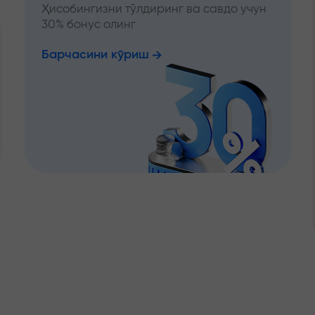
Ҳисобингизни тўлдиринг ва савдо учун
30% бонус олинг
Барчасини кўриш