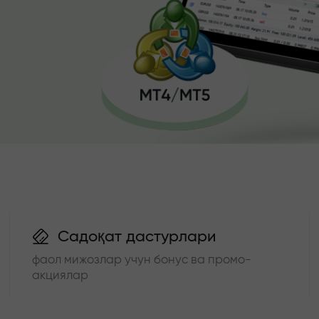
Садоқат дастурлари
фаол мижозлар учун бонус ва промо-
акциялар