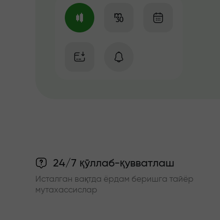
24/7 қўллаб-қувватлаш
Исталган вақтда ёрдам беришга тайёр
мутахассислар