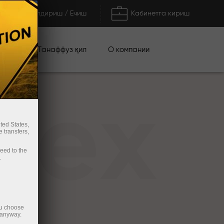
Тўлдириш / Ечиш
Кабинетга кириш
циялар
О компании
Танаффуз қил
rex
ted States,
 transfers,
ceed to the
.
ou choose
 anyway.