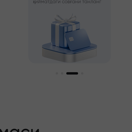
қийматдаги совғани танланг
фойда
ни танланг
ги