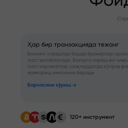
Фойд
Спре
Ҳар бир транзакцияда тежанг
Бизнинг спредлар бошқа брокерлар ораси
паст ҳисобланади. Бозорга кириш ва чиқ
паст харажатлар узоқ муддатда кўпроқ фо
жамғариш имконини беради
Барчасини кўриш
120+ инструмент