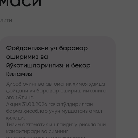
ммаси
алити
Фойдангизни уч баравар
оширимиз ва
йўқотишларингизни бекор
қиламиз
Ҳисоб очинг ва автоматик ҳимоя ҳамда
фойдани уч баравар ошириш имконига
эга бўлинг.
Акция 31.08.2026 гача тўлдирилган
барча ҳисоблар учун муддатсиз амал
қилади.
Тизим автоматик ишлайди: у рискларни
камайтиради ва сизнинг