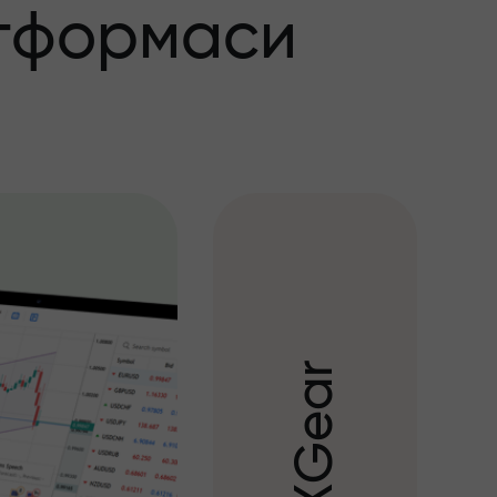
тформаси
r
a
e
G