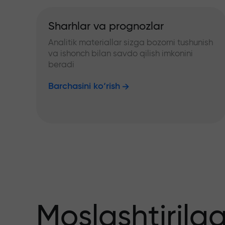
Sharhlar va prognozlar
Analitik materiallar sizga bozorni tushunish
va ishonch bilan savdo qilish imkonini
beradi
Barchasini ko‘rish
Moslashtirilg