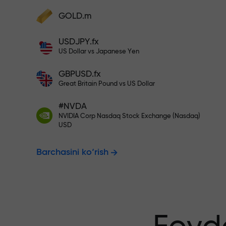
Hisobingizni $333 bilan to‘ldiri
GOLD.m
Hisobni to‘ldiring va depozitingizdan 1
000 marta katta bonus oling. X1000 xat
Risksiz savdo
USDJPY.fx
emas. Depozit qancha katta bo‘lsa,
US Dollar vs Japanese Yen
multiplikator shuncha yuqori bo‘ladi.
GBPUSD.fx
kafolatlanadi
Great Britain Pound vs US Dollar
#NVDA
NVIDIA Corp Nasdaq Stock Exchange (Nasdaq)
X1000 gacha
USD
Barchasini ko‘rish
eng katta mul