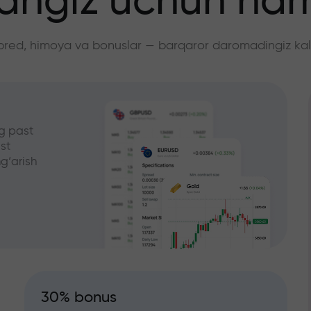
angiz uchun ha
pred, himoya va bonuslar — barqaror daromadingiz kali
g past
st
g‘arish
30% bonus