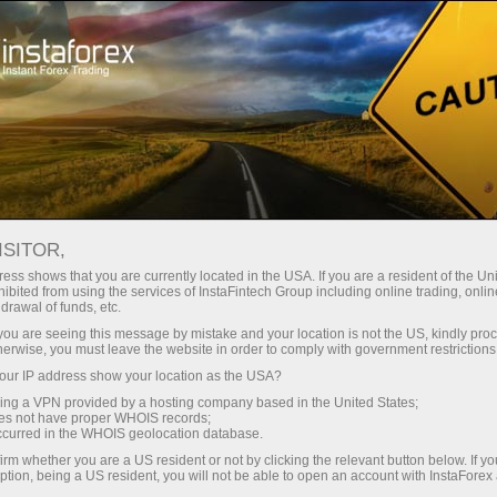
Hisob-varag'ini tez ochish
Savdo platformasi
Endi ish
hlayotganlar
Investorlar uchun
Hamkorlar uchun
Promoaks
uchun
staFo
ISITOR,
ess shows that you are currently located in the USA. If you are a resident of the Uni
ibited from using the services of InstaFintech Group including online trading, online
drawal of funds, etc.
k you are seeing this message by mistake and your location is not the US, kindly pro
herwise, you must leave the website in order to comply with government restrictions
ur IP address show your location as the USA?
sing a VPN provided by a hosting company based in the United States;
oes not have proper WHOIS records;
occurred in the WHOIS geolocation database.
irm whether you are a US resident or not by clicking the relevant button below. If y
ption, being a US resident, you will not be able to open an account with InstaForex