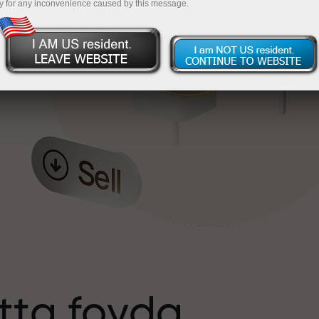
y for any inconvenience caused by this message.
tta foyda
s