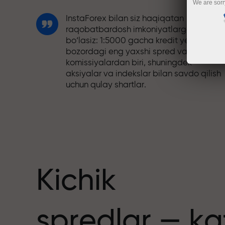
We are sorr
InstaForex bilan siz haqiqatan
raqobatbardosh imkoniyatlarga ega
bo‘lasiz: 1:5000 gacha kredit yelkasi,
bozordagi eng yaxshi spred va
komissiyalardan biri, shuningdek
aksiyalar va indekslar bilan savdo qilish
uchun qulay shartlar.
Biz savdoni yanada jozibador qiladigan
bonus tizimini ishlab chiqdik. Har bir
nuslar
InstaForex mijozi o‘z depozitiga 30%
gacha bonus olishi va boshqa aksiyalar
hamda maxsus takliflardan foydalanishi
mumkin.
Kichik
Trassadagi tezlik va savdo tezligi bir xil
spredlar — ka
qadriyatlarni baham ko‘radi. Aleš Loprai
savdo olamiga intilish va intizom