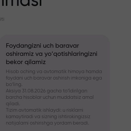
mmasi
ti
Foydangizni uch baravar
oshiramiz va yo‘qotishlaringizni
bekor qilamiz
Hisob oching va avtomatik himoya hamda
foydani uch baravar oshirish imkoniga ega
bo‘ling.
Aksiya 31.08.2026 gacha to‘ldirilgan
barcha hisoblar uchun muddatsiz amal
qiladi.
Tizim avtomatik ishlaydi: u risklarni
kamaytiradi va sizning ishtirokingizsiz
natijalarni oshirishga yordam beradi.