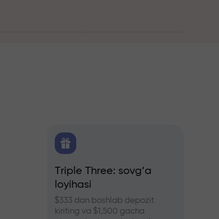
itika
Triple Three: sovg‘a
Treyd
loyihasi
bonus
hers
ozlar
$333 dan boshlab depozit
InstaFo
kiriting va $1,500 gacha
eting v