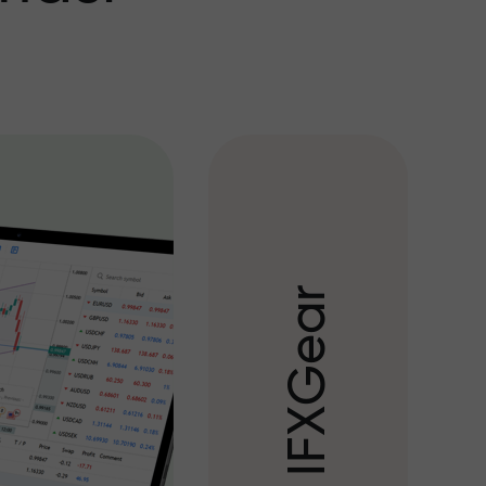
r
a
e
G
X
F
I