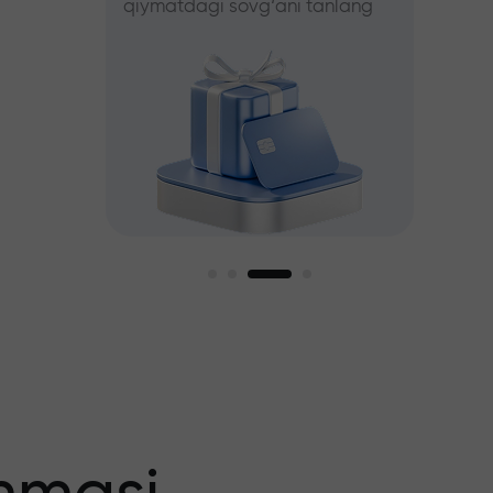
qiymatdagi sovg‘ani tanlang
tanlang
iz
agi