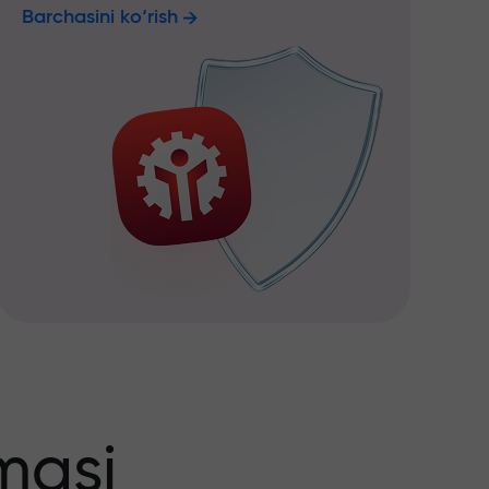
Barchasini ko‘rish
masi