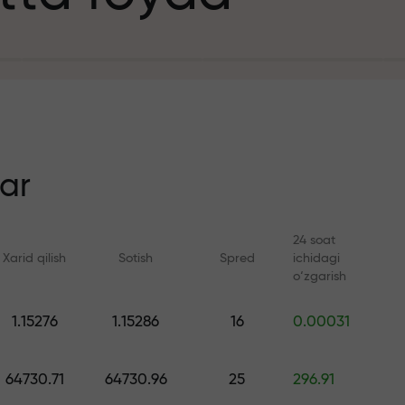
it uchun
n
ar
24 soat
Xarid qilish
Sotish
Spred
ichidagi
ezlik
o‘zgarish
Onlayn kurslar
FX.CO bilan anal
1.15276
1.15286
16
0.00031
a jekpoti
Savdoni noldan o‘rganing —
Forex, kripto va Fyuc
barcha darajalar uchun kurslar
bo‘yicha kunlik progn
64730.71
64730.96
25
296.91
va vebinarlar