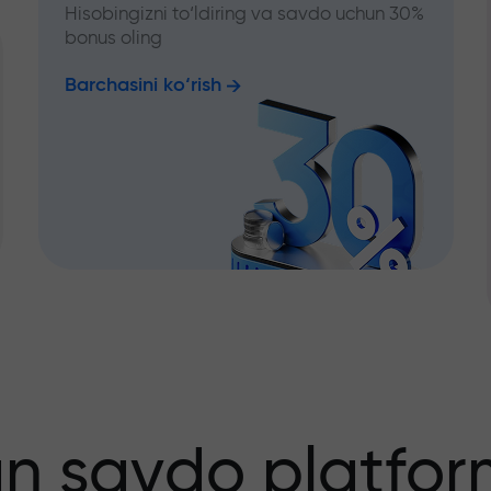
Hisobingizni to‘ldiring va savdo uchun 30%
bonus oling
Barchasini ko‘rish
an savdo platfor