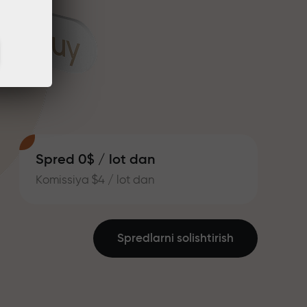
Spred 0$ / lot dan
Komissiya $4 / lot dan
Spredlarni solishtirish