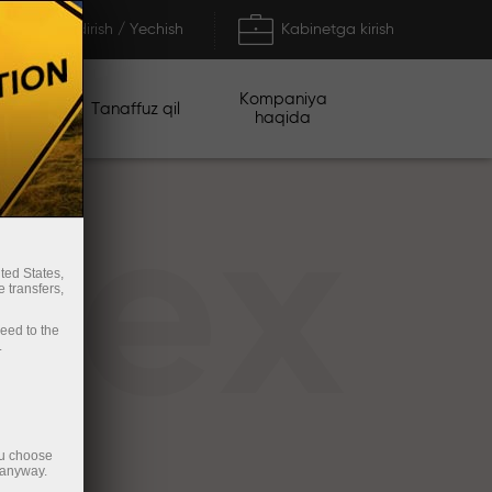
To'ldirish / Yechish
Kabinetga kirish
Kompaniya
iyalar
Tanaffuz qil
haqida
rex
ted States,
 transfers,
ceed to the
.
ou choose
 anyway.