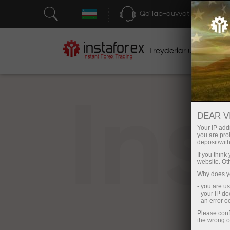
Qo'llab-quvvatlash
Treyderlar uchun
bos
In
DEAR V
Your IP addr
you are proh
deposit/with
If you thin
website. Ot
Why does yo
- you are u
- your IP d
- an error 
Please conf
the wrong o