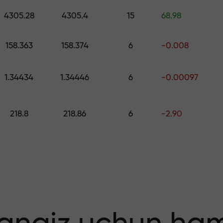
ng — $1,500 gacha qiymatdagi sovg‘ani 
4305.28
4305.4
15
68.98
o
 qiling — foydang
158.363
158.374
6
-0.008
1.34434
1.34446
6
-0.00097
218.8
218.86
6
-2.90
 bonus — bozord
tiplikator