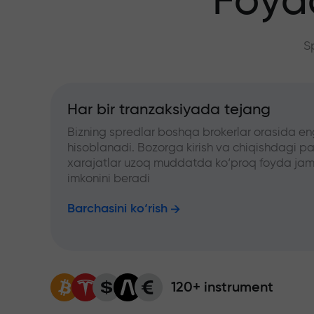
Foyd
S
Har bir tranzaksiyada tejang
Bizning spredlar boshqa brokerlar orasida en
hisoblanadi. Bozorga kirish va chiqishdagi pa
xarajatlar uzoq muddatda ko‘proq foyda jam
imkonini beradi
Barchasini ko‘rish
120+ instrument