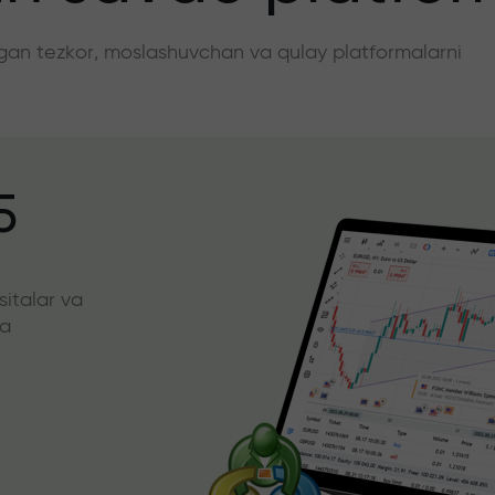
angan tezkor, moslashuvchan va qulay platformalarni
5
sitalar va
da