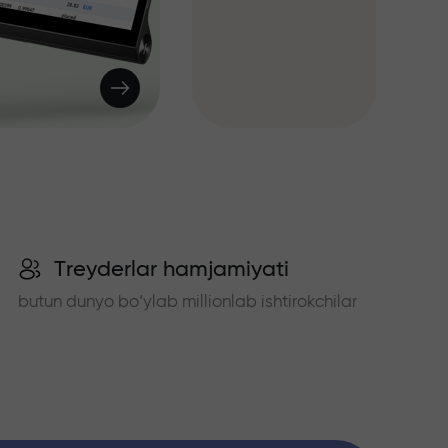
Treyderlar hamjamiyati
butun dunyo bo‘ylab millionlab ishtirokchilar