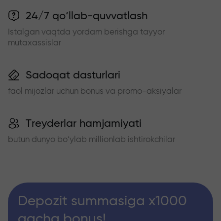
24/7 qo‘llab-quvvatlash
Istalgan vaqtda yordam berishga tayyor
mutaxassislar
Sadoqat dasturlari
faol mijozlar uchun bonus va promo-aksiyalar
Treyderlar hamjamiyati
butun dunyo bo‘ylab millionlab ishtirokchilar
Depozit summasiga x1000
gacha bonus!