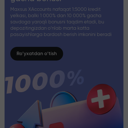
Maxsus XAccounts nafaqat 1:5000 kredit
yelkasi, balki 1 000% dan 10 000% gacha
savdoga yaroqli bonusni taqdim etadi, bu
depozitingizdan o‘nlab marta katta
pasayishlarga bardosh berish imkonini beradi
Ro‘yxatdan o‘tish