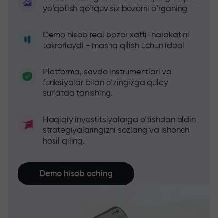
yo‘qotish qo‘rquvisiz bozorni o‘rganing
Demo hisob real bozor xatti-harakatini
takrorlaydi - mashq qilish uchun ideal
Platforma, savdo instrumentlari va
funksiyalar bilan o‘zingizga qulay
sur’atda tanishing.
Haqiqiy investitsiyalarga o‘tishdan oldin
strategiyalaringizni sozlang va ishonch
hosil qiling.
Demo hisob oching