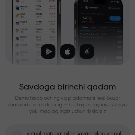
Savdoga birinchi qadam
Demo hisob oching va platformani real bozor
sharoitida sinab ko‘ring — hech qanday investitsiya
yoki mablag‘ingiz uchun risklarsiz
Virtual mablag‘ bilan savdo qiling va pul