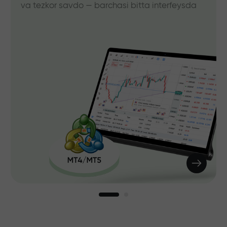
va tezkor savdo — barchasi bitta interfeysda