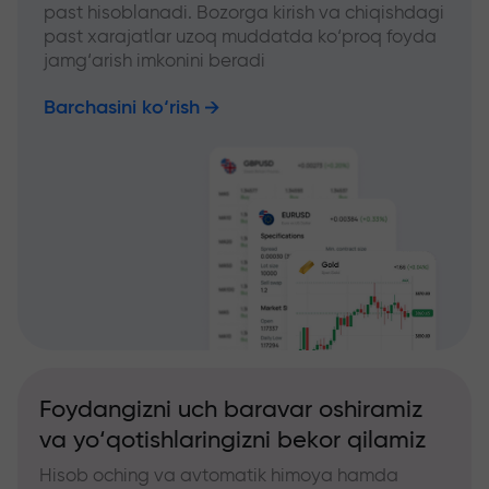
past hisoblanadi. Bozorga kirish va chiqishdagi
past xarajatlar uzoq muddatda ko‘proq foyda
jamg‘arish imkonini beradi
Barchasini ko‘rish
Foydangizni uch baravar oshiramiz
va yo‘qotishlaringizni bekor qilamiz
Hisob oching va avtomatik himoya hamda