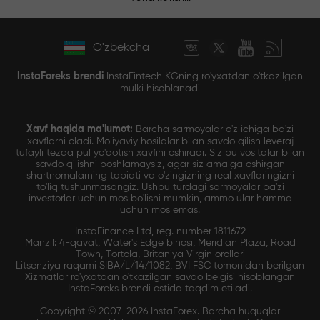
O'zbekcha
InstaForeks brendi
InstaFintech KGning ro'yxatdan o'tkazilgan
mulki hisoblanadi
Xavf haqida ma'lumot:
Barcha sarmoyalar o'z ichiga ba'zi
xavflarni oladi. Moliyaviy hosilalar bilan savdo qilish leveraj
tufayli tezda pul yo'qotish xavfini oshiradi. Siz bu vositalar bilan
savdo qilishni boshlamaysiz, agar siz amalga oshirgan
shartnomalarning tabiati va o'zingizning real xavflaringizni
to'liq tushunmasangiz. Ushbu turdagi sarmoyalar ba'zi
investorlar uchun mos bo'lishi mumkin, ammo ular hamma
uchun mos emas.
InstaFinance Ltd, reg. number 1811672
Manzil: 4-qavat, Water's Edge binosi, Meridian Plaza, Road
Town, Tortola, Britaniya Virgin orollari
Litsenziya raqami SIBA/L/14/1082, BVI FSC tomonidan berilgan
Xizmatlar ro'yxatdan o'tkazilgan savdo belgisi hisoblangan
InstaForeks brendi ostida taqdim etiladi.
Copyright © 2007-2026 InstaForex. Barcha huquqlar