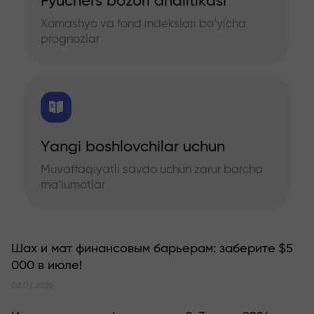
Fyuchers bozori analitikasi
Xomashyo va fond indekslari bo‘yicha
prognozlar
Yangi boshlovchilar uchun
Muvaffaqiyatli savdo uchun zarur barcha
ma’lumotlar
Шах и мат финансовым барьерам: заберите $5
000 в июле!
02.07.2026