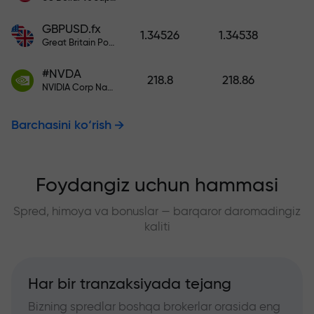
GBPUSD.fx
1.34526
1.34538
Great Britain Pound vs US Dollar
#NVDA
218.8
218.86
NVIDIA Corp Nasdaq Stock Exchange (Nasdaq) USD
Barchasini ko‘rish
Foydangiz uchun hammasi
Spred, himoya va bonuslar — barqaror daromadingiz
kaliti
Har bir tranzaksiyada tejang
Bizning spredlar boshqa brokerlar orasida eng