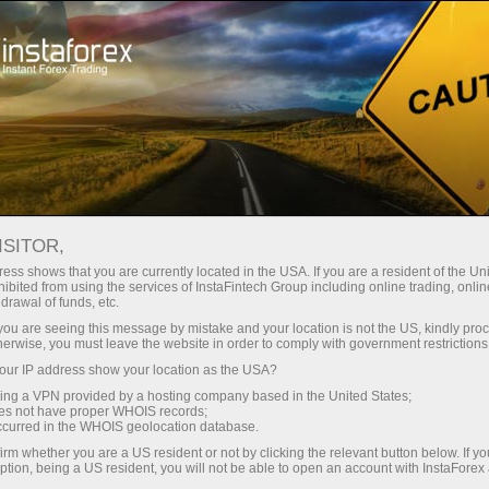
Kichik
spredlar — katta foyda
ISITOR,
ess shows that you are currently located in the USA. If you are a resident of the Uni
Har bir depozit uchun
ibited from using the services of InstaFintech Group including online trading, online
InstaForex bilan siz haqiqatan
drawal of funds, etc.
raqobatbardosh imkoniyatlarga
30% bonus
k you are seeing this message by mistake and your location is not the US, kindly pro
ega bo‘lasiz: 1:5000 gacha kredit
herwise, you must leave the website in order to comply with government restrictions
yelkasi, bozordagi eng yaxshi
ur IP address show your location as the USA?
Savdoda
spred va komissiyalardan biri,
sing a VPN provided by a hosting company based in the United States;
shuningdek aksiyalar va indekslar
oes not have proper WHOIS records;
va trassada tezlik
occurred in the WHOIS geolocation database.
bilan savdo qilish uchun qulay
irm whether you are a US resident or not by clicking the relevant button below. If y
shartlar.
ption, being a US resident, you will not be able to open an account with InstaForex
Shaxsiy sovg‘a jekpoti
Biz savdoni yanada jozibador