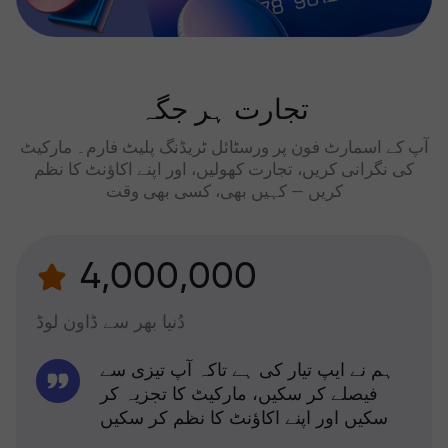
تجارت ہر جگہ
آپ کے اسمارٹ فون پر ورسٹائل ٹریڈنگ پلیٹ فارم۔ مارکیٹ
کی نگرانی کریں، تجارت کھولیں، اور اپنے اکاؤنٹ کا نظم
کریں — کہیں بھی، کسی بھی وقت
4,000,000
دُنیا بھر سے ڈاون لوڈ
ہم نے ایپ تیار کی ہے تاکہ آپ تیزی سے
فیصلے کر سکیں، مارکیٹ کا تجزیہ کر
سکیں اور اپنے اکاؤنٹ کا نظم کر سکیں