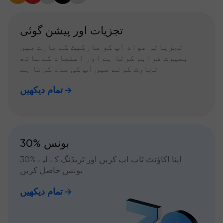
تجزیات اور پیشن گوئی
تجزیاتی مواد آپ کو مارکیٹ کے بارے میں
بصیرت فراہم کرتا ہے اور اعتماد کے ساتھ
تجارت کرنے میں آپ کی مدد کرتا ہے
تمام دیکھیں
30% بونس
اپنا اکاؤنٹ ٹاپ اپ کریں اور ٹریڈنگ کے لیے %30
بونس حاصل کریں
تمام دیکھیں