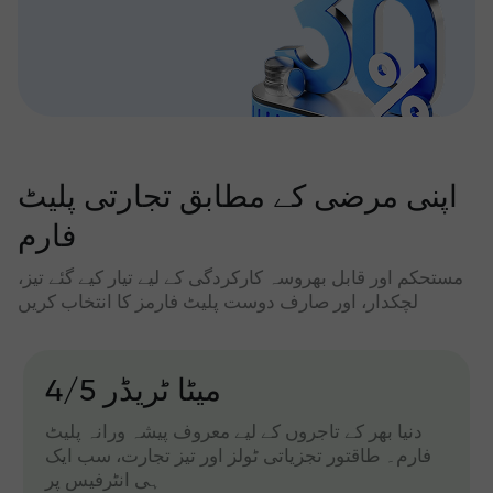
اپنی مرضی کے مطابق تجارتی پلیٹ
فارم
مستحکم اور قابل بھروسہ کارکردگی کے لیے تیار کیے گئے تیز،
لچکدار، اور صارف دوست پلیٹ فارمز کا انتخاب کریں
میٹا ٹریڈر 4/5
دنیا بھر کے تاجروں کے لیے معروف پیشہ ورانہ پلیٹ
فارم۔ طاقتور تجزیاتی ٹولز اور تیز تجارت، سب ایک
ہی انٹرفیس پر