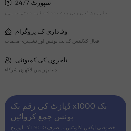
سپورٹ 24/7
ماہرین کسی بھی وقت مدد کے لیے دستیاب ہیں
وفاداری کے پروگرام
فعال کلائنٹس کے لیے بونس اور تشہیری مہمات
تاجروں کی کمیونٹی
دنیا بھر میں لاکھوں شرکاء
ڈپازٹ کی رقم تک x1000 تک
بونس جمع کروائیں
خصوصی ایکس اکاونٹس نہ صرف 1:5000 کے لیوریج