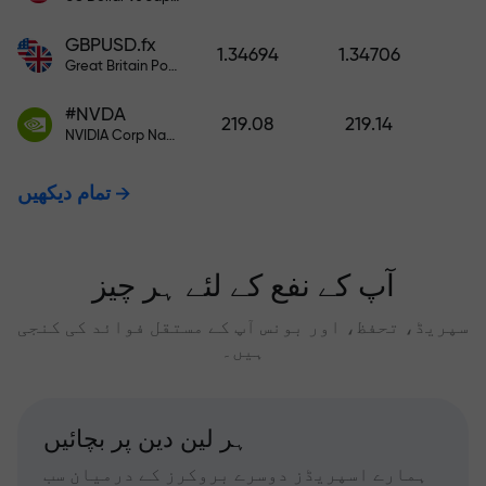
GBPUSD.fx
1.34694
1.34706
Great Britain Pound vs US Dollar
#NVDA
219.08
219.14
NVIDIA Corp Nasdaq Stock Exchange (Nasdaq) USD
تمام دیکھیں
آپ کے نفع کے لئے ہر چیز
سپریڈ، تحفظ، اور بونس آپ کے مستقل فوائد کی کنجی
ہیں۔
ہر لین دین پر بچائیں
ہمارے اسپریڈز دوسرے بروکرز کے درمیان سب