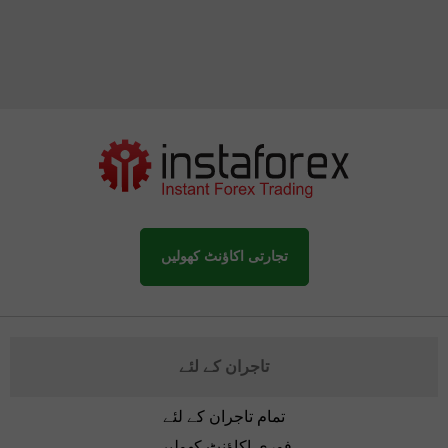
تجارتی اکاؤنٹ کھولیں
تاجران کے لئے
تمام تاجران کے لئے
فوری اکاؤنٹ کھولیں