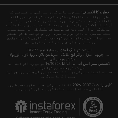
خطرے کا انکشاف:
تمام سرمایہ کاری میں کسی نہ کسی قسم کا
خطرہ ہوتا ہے۔ مالیاتی مشتق مصنوعات کی تجارت میں فائدہ
اٹھانے کی وجہ سے تیزی سے پیسہ ضائع ہونے کا خطرہ ہوتا ہے۔
آپ کو ان آلات کی تجارت میں اس وقت تک مشغول نہیں ہونا چاہئے
جب تک کہ آپ ان لین دین کی نوعیت کو مکمل طور پر نہیں سمجھ
لیتے جس میں آپ داخل ہو رہے ہیں، اور آپ کی نمائش کی حقیقی
حد۔ اس قسم کی سرمایہ کاری کچھ سرمایہ کاروں کے لیے موزوں
ہو سکتی ہے، لیکن یہ سب کے لیے نہیں ہیں۔
انسٹنٹ ٹریڈنگ لمیٹڈ، رجسٹرڈ نمبر 1811672
پتہ: چوتھی منزل، واٹر ایج بلڈنگ، میریڈیئن پلازہ، روڈ ٹاؤن، ٹورٹولا،
برٹش ورجن آئی لینڈ
لائسنس نمبر ایس آئی بی اے/ایل/14/1082 جو بی وی آئی ایف ایس
سی کے ذریعے جاری کیا گیا ہے
خدمات انسٹا فاریکس برانڈ کے تحت فراہم کی جاتی ہیں جو ایک
رجسٹرڈ ٹریڈ مارک ہے
کاپی رائٹ © 2007-2026 انسٹا فاریکس۔ جملہ حقوق محفوظ ہیں.
مالیاتی خدمات انسٹا فنٹیک گروپ فراہم کرتی ہیں۔