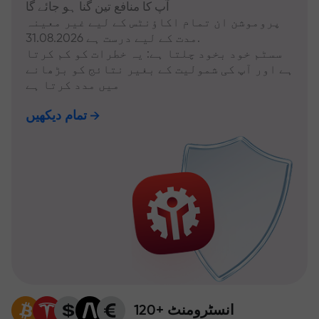
آپ کا منافع تین گنا ہو جائے گا
پروموشن ان تمام اکاؤنٹس کے لیے غیر معینہ
مدت کے لیے درست ہے 31.08.2026.
سسٹم خود بخود چلتا ہے: یہ خطرات کو کم کرتا
ہے اور آپ کی شمولیت کے بغیر نتائج کو بڑھانے
میں مدد کرتا ہے
تمام دیکھیں
120+ انسٹرومنٹ