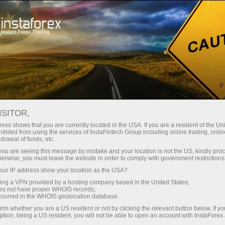
مختصر
سپریڈز — بڑا نفع
ISITOR,
ess shows that you are currently located in the USA. If you are a resident of the Uni
30% بونس
ibited from using the services of InstaFintech Group including online trading, online
انسٹا فاریکس کے ساتھ، آپ
drawal of funds, etc.
واقعی مسابقتی مواقع تک رسائی
ہر ڈیپازٹ پر
k you are seeing this message by mistake and your location is not the US, kindly pro
حاصل کرتے ہیں: 1:5000 تک کا فائدہ،
herwise, you must leave the website in order to comply with government restrictions
مارکیٹ میں کچھ بہترین اسپریڈز اور
ur IP address show your location as the USA?
رفتار
کمیشنز، اور ٹریڈنگ اسٹاک اور انڈیکس
sing a VPN provided by a hosting company based in the United States;
کے لیے فائدہ مند حالات۔
oes not have proper WHOIS records;
تجارت اور ہائی ویز پر
occurred in the WHOIS geolocation database.
irm whether you are a US resident or not by clicking the relevant button below. If y
ption, being a US resident, you will not be able to open an account with InstaForex
ہم نے ایک بونس سسٹم تیار کیا ہے جو
آپ کا اپنا گفٹ جیک پوٹ