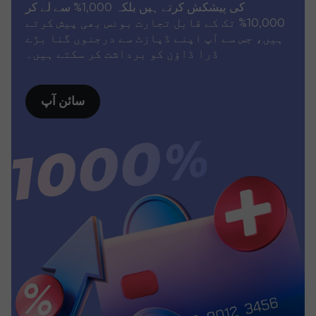
کی پیشکش کرتے ہیں بلکہ 1,000% سے لے کر
10,000% تک کے قابل تجارت بونس بھی پیش کرتے
ہیں، جس سے آپ اپنے ڈپازٹ سے درجنوں گنا بڑے
ڈرا ڈاؤن کو برداشت کر سکتے ہیں۔
سائن آپ