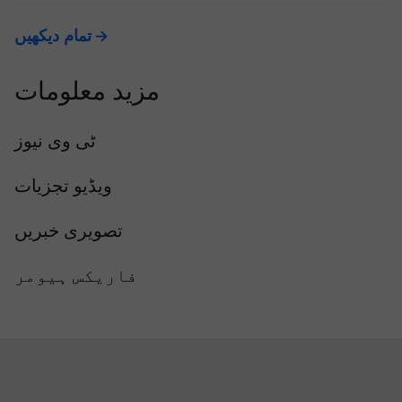
تمام دیکھیں
مزید معلومات
ٹی وی نیوز
ویڈیو تجزیات
تصویری خبریں
فاریکس ہیومر