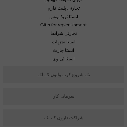
تجارتی پلیٹ فارم
انسٹا ٹریڈ بونس
Gifts for replenishment
تجارتی شرائط
انسٹا تجزیات
انسٹا چارٹ
انسٹا ٹی وی
نئے شروع کرنے والوں کے لئے
سرمایہ کار
شراکت داروں کے لئے