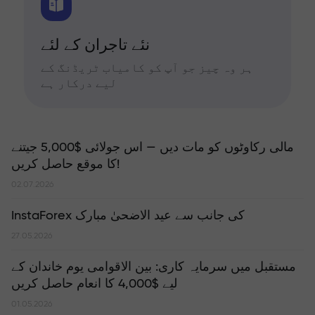
نئے تاجران کے لئے
ہر وہ چیز جو آپ کو کامیاب ٹریڈنگ کے
لیے درکار ہے
مالی رکاوٹوں کو مات دیں — اس جولائی $5,000 جیتنے
کا موقع حاصل کریں!
02.07.2026
InstaForex کی جانب سے عید الاضحیٰ مبارک
27.05.2026
مستقبل میں سرمایہ کاری: بین الاقوامی یوم خاندان کے
لیے $4,000 کا انعام حاصل کریں
01.05.2026