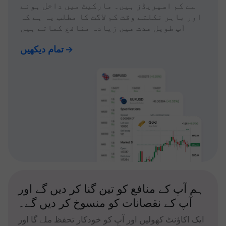
سے کم اسپریڈز ہیں۔ مارکیٹ میں داخل ہونے
اور باہر نکلتے وقت کم لاگت کا مطلب یہ ہے کہ
آپ طویل مدت میں زیادہ منافع کماتے ہیں
تمام دیکھیں
ہم آپ کے منافع کو تین گنا کر دیں گے اور
آپ کے نقصانات کو منسوخ کر دیں گے۔
ایک اکاؤنٹ کھولیں اور آپ کو خودکار تحفظ ملے گا اور