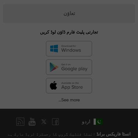
تعاؤن
تجارتی پلیٹ فارم ڈاؤن لوڈ کریں
See more...
اردو
انسٹا فاریکس برانڈ
انسٹا فنٹیک گروپ کا رجسٹرڈ ٹریڈ مارک ہے